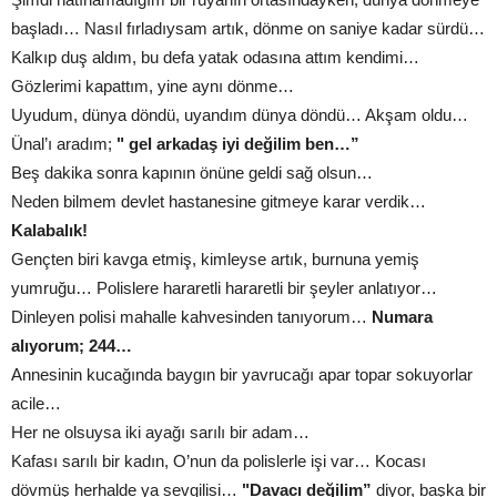
başladı… Nasıl fırladıysam artık, dönme on saniye kadar sürdü…
Kalkıp duş aldım, bu defa yatak odasına attım kendimi…
Gözlerimi kapattım, yine aynı dönme…
Uyudum, dünya döndü, uyandım dünya döndü… Akşam oldu…
Ünal’ı aradım;
" gel arkadaş iyi değilim ben…”
Beş dakika sonra kapının önüne geldi sağ olsun…
Neden bilmem devlet hastanesine gitmeye karar verdik…
Kalabalık!
Gençten biri kavga etmiş, kimleyse artık, burnuna yemiş
yumruğu… Polislere hararetli hararetli bir şeyler anlatıyor…
Dinleyen polisi mahalle kahvesinden tanıyorum…
Numara
alıyorum; 244…
Annesinin kucağında baygın bir yavrucağı apar topar sokuyorlar
acile…
Her ne olsuysa iki ayağı sarılı bir adam…
Kafası sarılı bir kadın, O’nun da polislerle işi var… Kocası
dövmüş herhalde ya sevgilisi…
"Davacı değilim”
diyor, başka bir