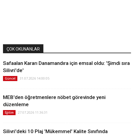
ÇOK OKUNANLAR
Safaalan Kararı Danamandıra için emsal oldu: 'Şimdi sıra
Silivri'de'
31.07.2026 14:00:05
Güncel
MEB'den öğretmenlere nöbet görevinde yeni
düzenleme
27.07.2026 11:36:31
Eğitim
Silivri'deki 10 Plaj 'Mükemmel' Kalite Sınıfında