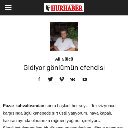
Ali Gülcü
Gidiyor gönlümün efendisi
Pazar kahvaltısından
sonra başladı her şey… Televizyonun
karşısında üçlü kanepede sırt üstü yatıyorum, hava kapalı,
haziran ayında olmamıza rağmen yağmur çiseliyor…
Şimdi hatırlamadığım bir rüyanın ortasındayken, dünya dönmeye