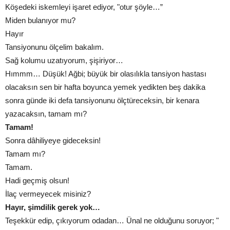
Köşedeki iskemleyi işaret ediyor, "otur şöyle…”
Miden bulanıyor mu?
Hayır
Tansiyonunu ölçelim bakalım.
Sağ kolumu uzatıyorum, şişiriyor…
Hımmm… Düşük! Ağbi; büyük bir olasılıkla tansiyon hastası
olacaksın sen bir hafta boyunca yemek yedikten beş dakika
sonra günde iki defa tansiyonunu ölçtüreceksin, bir kenara
yazacaksın, tamam mı?
Tamam!
Sonra dâhiliyeye gideceksin!
Tamam mı?
Tamam.
Hadi geçmiş olsun!
İlaç vermeyecek misiniz?
Hayır, şimdilik gerek yok…
Teşekkür edip, çıkıyorum odadan… Ünal ne olduğunu soruyor; "