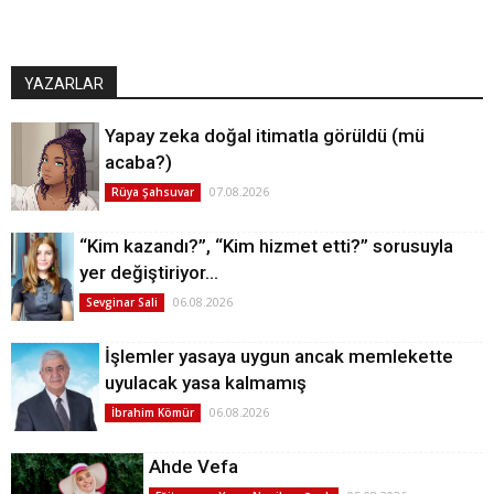
YAZARLAR
Yapay zeka doğal itimatla görüldü (mü
acaba?)
07.08.2026
Rüya Şahsuvar
“Kim kazandı?”, “Kim hizmet etti?” sorusuyla
yer değiştiriyor…
06.08.2026
Sevginar Sali
İşlemler yasaya uygun ancak memlekette
uyulacak yasa kalmamış
06.08.2026
İbrahim Kömür
Ahde Vefa