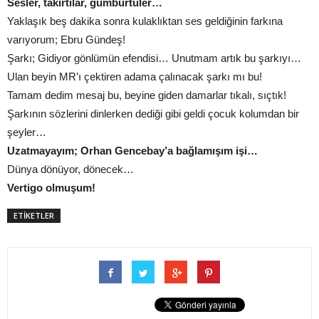
Sesler, takırtılar, gümbürtüler…
Yaklaşık beş dakika sonra kulaklıktan ses geldiğinin farkına
varıyorum; Ebru Gündeş!
Şarkı; Gidiyor gönlümün efendisi… Unutmam artık bu şarkıyı…
Ulan beyin MR’ı çektiren adama çalınacak şarkı mı bu!
Tamam dedim mesaj bu, beyine giden damarlar tıkalı, sıçtık!
Şarkının sözlerini dinlerken dediği gibi geldi çocuk kolumdan bir
şeyler…
Uzatmayayım; Orhan Gencebay’a bağlamışım işi…
Dünya dönüyor, dönecek…
Vertigo olmuşum!
ETİKETLER