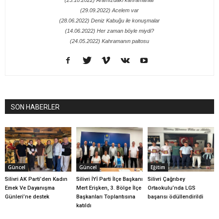
(29.09.2022) Acelem var
(28.06.2022) Deniz Kabuğu ile konuşmalar
(14.06.2022) Her zaman böyle miydi?
(24.05.2022) Kahramanın paltosu
SON HABERLER
Güncel
Güncel
Eğitim
Silivri AK Parti’den Kadın
Silivri İYİ Parti İlçe Başkanı
Silivri Çağrıbey
Emek Ve Dayanışma
Mert Erişken, 3. Bölge İlçe
Ortaokulu’nda LGS
Günleri’ne destek
Başkanları Toplantısına
başarısı ödüllendirildi
katıldı