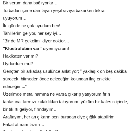
Bir serum daha bağlıyorlar…
Torbadan içime damlayan yeşil sıvıya bakarken tekrar
uyuyorum…
İki günde ne çok uyudum ben!
Tahlillerim geliyor, her şey iyi…
"Bir de MR çekelim” diyor doktor…
"Klostrofobim var”
diyemiyorum!
Hakikaten var mı?
Uydurdum mu?
Gençten bir arkadaş usulünce anlatıyor; " yaklaşık on beş dakika
sürecek, bitmeden önce geleceğim kolundan ilaç enjekte
edeceğim...”
Üzerimde metal namına ne varsa çıkarıp yatıyorum fırın
tahtasına, kırmızı kulaklıkları takıyorum, yüzüm bir kafesin içinde,
bir tıkırtı geliyor, fırındayım…
Araftayım, her an çıkarın beni buradan diye çığlık atabilirim
Fakat atmam lazım…