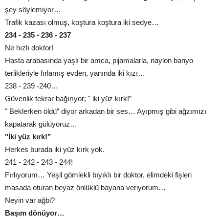
şey söylemiyor…
Trafik kazası olmuş, koştura koştura iki sedye…
234 - 235 - 236 - 237
Ne hızlı doktor!
Hasta arabasında yaşlı bir amca, pijamalarla, naylon banyo
terlikleriyle fırlamış evden, yanında iki kızı…
238 - 239 -240…
Güvenlik tekrar bağırıyor; " iki yüz kırk!”
" Beklerken öldü” diyor arkadan bir ses… Ayıpmış gibi ağzımızı
kapatarak gülüyoruz…
"İki yüz kırk!”
Herkes burada iki yüz kırk yok.
241 - 242 - 243 - 244!
Fırlıyorum… Yeşil gömlekli bıyıklı bir doktor, elimdeki fişleri
masada oturan beyaz önlüklü bayana veriyorum…
Neyin var ağbi?
Başım dönüyor…