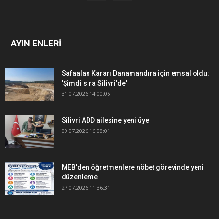
AYIN ENLERİ
Safaalan Kararı Danamandıra için emsal oldu:
'Şimdi sıra Silivri'de'
31.07.2026 14:00:05
Silivri ADD ailesine yeni üye
09.07.2026 16:08:01
MEB'den öğretmenlere nöbet görevinde yeni
düzenleme
27.07.2026 11:36:31