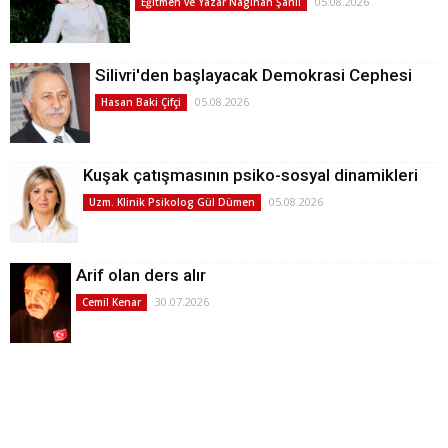
05.08.2026
Eğitmen ve Yazar Nagihan Şanlı
Silivri'den başlayacak Demokrasi Cephesi
05.08.2026
Hasan Baki Çifçi
Kuşak çatışmasının psiko-sosyal dinamikleri
05.08.2026
Uzm. Klinik Psikolog Gül Dümen
Arif olan ders alır
30.07.2026
Cemil Kenar