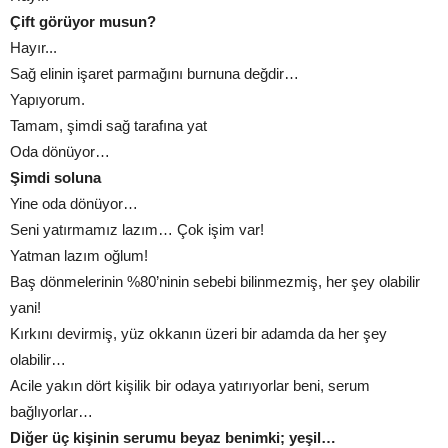
Çift görüyor musun?
Hayır...
Sağ elinin işaret parmağını burnuna değdir…
Yapıyorum.
Tamam, şimdi sağ tarafına yat
Oda dönüyor…
Şimdi soluna
Yine oda dönüyor…
Seni yatırmamız lazım… Çok işim var!
Yatman lazım oğlum!
Baş dönmelerinin %80’ninin sebebi bilinmezmiş, her şey olabilir
yani!
Kırkını devirmiş, yüz okkanın üzeri bir adamda da her şey
olabilir…
Acile yakın dört kişilik bir odaya yatırıyorlar beni, serum
bağlıyorlar…
Diğer üç kişinin serumu beyaz benimki; yeşil…