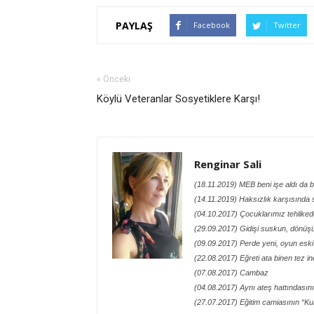
PAYLAŞ
Facebook
Twitter
« Önceki
Köylü Veteranlar Sosyetiklere Karşı!
Renginar Sali
(18.11.2019) MEB beni işe aldı da 
(14.11.2019) Haksızlık karşısında 
(04.10.2017) Çocuklarımız tehliked
(29.09.2017) Gidişi suskun, dönü
(09.09.2017) Perde yeni, oyun eski
(22.08.2017) Eğreti ata binen tez in
(07.08.2017) Cambaz
(04.08.2017) Aynı ateş hattındasın
(27.07.2017) Eğitim camiasının “Kur