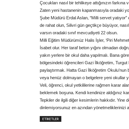
Çocukları nasıl bir tehlikeye attığınızın farkın
Zaten yeni hastanenin kapanmasıyla oradaki yo
Şube Müdürü Erdal Aslan, “Milli servet yatıyor”
de rahat olun, Silivri gün geçtikçe büyüyor, nası
varsın oradaki sınıf mevcudiyeti 22 olsun.
Milli Eğitim Müdürümüz Halis İşler, ‘Piri Mehmet
İsabet olur. Her taraf beton yığını olmadan doğ
yakın yerlere bir okul daha yapılmalı. Bana gö
bölgesindeki öğrencileri Gazi İlköğretim, Turgu
paylaştırmak. Hatta Gazi İlköğretim Okulu’nun 
veya henüz dolmayan o belgelere yeni okullar y
Veli, öğrenci, okul yetkililerine rağmen karar a
beklemek boşuna. Kendi kendinize aldığınız kara
Tepkiler de ilgili diğer kesimlerin hakkıdır. Yine
dinlemiyorsunuz en azından yönetmeliklerinizi 
ETİKETLER