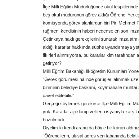
İlçe Milli Eğitim Müdürlüğünce okul tespitleri
beş okul müdürünün görev aldığı Öğrenci Yerle
komisyonda görev alanlardan biri Piri Mehmet 
rağmen, kendisinin haberi nedense en son imza a
Çetinkaya haklı gerekçilerini sunarak imza atm
aldığı kararlar hakkında şüphe uyandırmaya yett
fikirleri alınmıyorsa, bu kararlar kim tarafında
getiriyor?
Milli Eğitim Bakanlığı İlköğretim Kurumları Yöne
“Gerek görülmesi hâlinde görüşleri alınmak üzere
biriminin belediye başkanı, köy/mahalle muhtarlar
davet edilebilir.”
Gerçeği söylemek gerekirse İlçe Milli Eğitim Mü
yok. Kararlar açıklanıp velilerin isyanıyla karşı
bozulmadı.
Diyelim ki kendi aranızda böyle bir kararı ald
“Öğrencilerin, ulusal adres veri tabanında belir