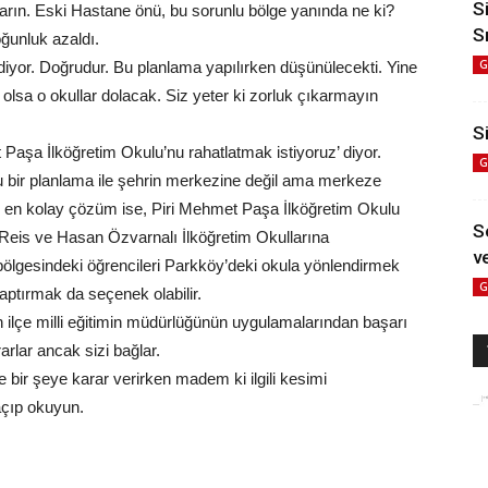
S
a varın. Eski Hastane önü, bu sorunlu bölge yanında ne ki?
S
ğunluk azaldı.
G
 diyor. Doğrudur. Bu planlama yapılırken düşünülecekti. Yine
l olsa o okullar dolacak. Siz yeter ki zorluk çıkarmayın
Si
 Paşa İlköğretim Okulu’nu rahatlatmak istiyoruz’ diyor.
G
ru bir planlama ile şehrin merkezine değil ama merkeze
re en kolay çözüm ise, Piri Mehmet Paşa İlköğretim Okulu
S
t Reis ve Hasan Özvarnalı İlköğretim Okullarına
ve
bölgesindeki öğrencileri Parkköy’deki okula yönlendirmek
G
aptırmak da seçenek olabilir.
lan ilçe milli eğitimin müdürlüğünün uygulamalarından başarı
rlar ancak sizi bağlar.
 de bir şeye karar verirken madem ki ilgili kesimi
açıp okuyun.