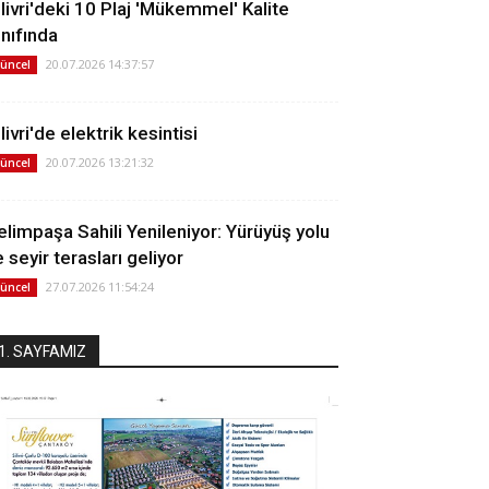
ilivri'deki 10 Plaj 'Mükemmel' Kalite
ınıfında
20.07.2026 14:37:57
üncel
livri'de elektrik kesintisi
20.07.2026 13:21:32
üncel
elimpaşa Sahili Yenileniyor: Yürüyüş yolu
 seyir terasları geliyor
27.07.2026 11:54:24
üncel
1. SAYFAMIZ