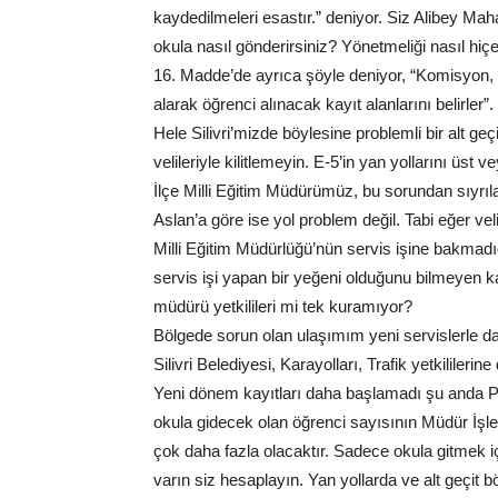
kaydedilmeleri esastır.” deniyor. Siz Alibey Mah
okula nasıl gönderirsiniz? Yönetmeliği nasıl hiç
16. Madde’de ayrıca şöyle deniyor, “Komisyon, il
alarak öğrenci alınacak kayıt alanlarını belirler”.
Hele Silivri’mizde böylesine problemli bir alt geçi
velileriyle kilitlemeyin. E-5’in yan yollarını üs
İlçe Milli Eğitim Müdürümüz, bu sorundan sıyrıl
Aslan’a göre ise yol problem değil. Tabi eğer ve
Milli Eğitim Müdürlüğü’nün servis işine bakmadı
servis işi yapan bir yeğeni olduğunu bilmeyen ka
müdürü yetkilileri mi tek kuramıyor?
Bölgede sorun olan ulaşımım yeni servislerle d
Silivri Belediyesi, Karayolları, Trafik yetkilileri
Yeni dönem kayıtları daha başlamadı şu anda P
okula gidecek olan öğrenci sayısının Müdür İşler’
çok daha fazla olacaktır. Sadece okula gitmek 
varın siz hesaplayın. Yan yollarda ve alt geçit