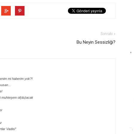
Sonraki »
Bu Neyin Sessizliği?
benim mi haberim yok?!
susan...
e!
şü muhteşem ol(du)acak
er
ız
tlar Vadisi”