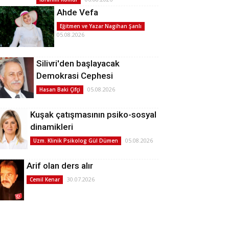
Ahde Vefa
Eğitmen ve Yazar Nagihan Şanlı
05.08.2026
Silivri'den başlayacak
Demokrasi Cephesi
05.08.2026
Hasan Baki Çifçi
Kuşak çatışmasının psiko-sosyal
dinamikleri
05.08.2026
Uzm. Klinik Psikolog Gül Dümen
Arif olan ders alır
30.07.2026
Cemil Kenar