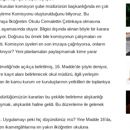
nde kurulan komisyon şube müdürünün başkanlığında en çok
ştirme Komisyonu oluşturulduğunu biliyoruz. Bu
Paşa İlköğretim Okulu Cemalettin Çetinkaya olmasına
şamasında oluyor. Bilgisi dışında alınan böyle bir karara
ıyor. Doğrusu bu örnek bile komisyonun çalışmaları ve
i. Komisyon üyeleri en son imzaya çağrılıyorsa, onların
n alınıyor? Yeni planlamaları paylaşmamak kime yarar
tmeliği’nde açıkça belirtilmiş, 16. Madde’de şöyle deniyor,
 kayıt alanı belirlenecek okul müdürü, ilgili yerleşim
ı ile kamu kurum ve kuruluşlarının yetkilileri de toplantıya
dürlüğümüzün kararları bu şekilde belirleme alışkanlığı
laşmak, alışkanlık haline geldi. Bu düzenleme ile gelenek
ınız. Uygulamayı peki hiç düşündünüz mü? Yine Madde 16’da,
tilen ikametgâhlarına en yakın ilköğretim okuluna