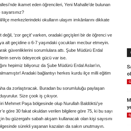
allesi’nde ikamet eden öğrencileri, Yeni Mahalle’de bulunan
e sayarsınız?
/ilçe merkezlerindeki okulların ulaşım imkânlarını dikkate
t değil, ‘zor geçit’ varken, oradaki geçişleri bir de öğrenci ve
t veya alt geçidine o 6-7 yaşındaki çocukları mecbur etmeyin.
arak güvenliklerini sorumlulara attı. Şube Müdürü Erdal
lilerin servis ödeyecek gücü var ise.
ğını hepimiz biliyoruz da Şube Müdürü Erdal Aslan’ın,
S
lmamıştır! Aradaki bağlantıyı herkes kurdu ilçe milli eğitim
ol
G
aha da zorlaştıracak. Buradan bu sorumluluğu paylaşan
ne duyurulur. Size çook iş çıkıyor.
M
iri Mehmet Paşa bölgesinde olup Nurullah Baldöktü’ye
y
e göre 30 fakat okuldan verilen bilgilere göre 75, ki bu sayı
E
için bu güzergahı sabah akşam kullanacak olan kişi sayısını
 bölgesinde sürekli yaşanan kazaları da sakın unutmayın.