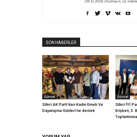
(09.11.2016) Unutmayın, siz onlarl
SON HABERLER
Güncel
Güncel
Silivri AK Parti’den Kadın Emek Ve
Silivri İYİ P
Dayanışma Günleri’ne destek
Erişken, 3. 
Toplantısına 
YORUM YAP