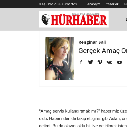
8 Ağustos 2026 Cumartesi
Anasayfa
Yazarlar
K
Renginar Sali
Gerçek Amaç O
“Amaç servis kullandırtmak mı?” haberimiz üzeri
oldu. Haberinden de takip ettiğiniz gibi Aslan, 
getirdi. Bu da olayın ‘oldu bitti’ye getirilmek ist