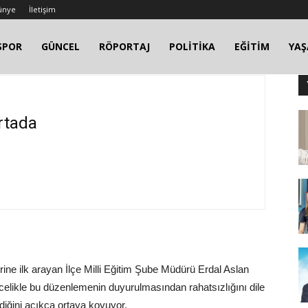
ünye
İletişim
SPOR
GÜNCEL
RÖPORTAJ
POLİTİKA
EĞİTİM
YA
rtada
ne ilk arayan İlçe Milli Eğitim Şube Müdürü Erdal Aslan
öncelikle bu düzenlemenin duyurulmasından rahatsızlığını dile
endiğini açıkça ortaya koyuyor.