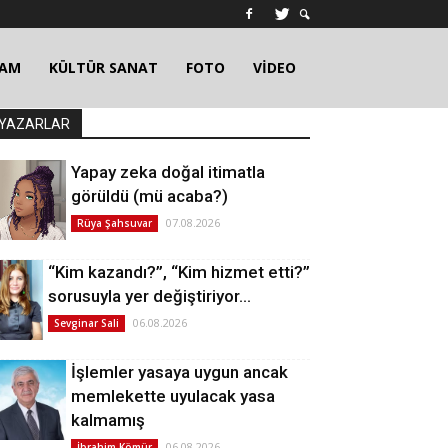
ŞAM
KÜLTÜR SANAT
FOTO
VİDEO
YAZARLAR
Yapay zeka doğal itimatla
görüldü (mü acaba?)
07.08.2026
Rüya Şahsuvar
“Kim kazandı?”, “Kim hizmet etti?”
sorusuyla yer değiştiriyor…
06.08.2026
Sevginar Sali
İşlemler yasaya uygun ancak
memlekette uyulacak yasa
kalmamış
06.08.2026
İbrahim Kömür