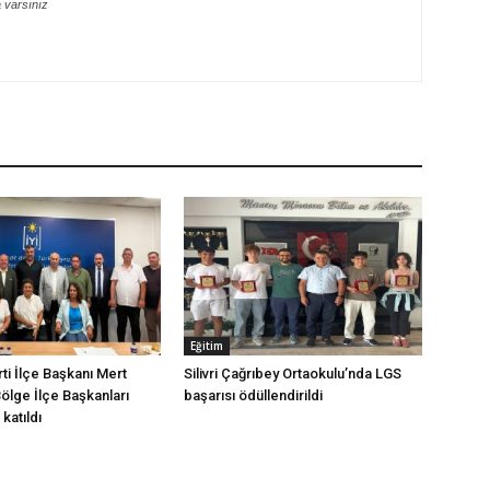
a varsınız
Eğitim
arti İlçe Başkanı Mert
Silivri Çağrıbey Ortaokulu’nda LGS
Bölge İlçe Başkanları
başarısı ödüllendirildi
katıldı