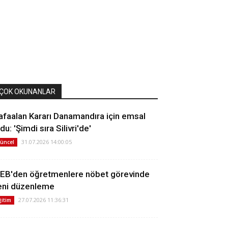
ÇOK OKUNANLAR
afaalan Kararı Danamandıra için emsal
du: 'Şimdi sıra Silivri'de'
31.07.2026 14:00:05
üncel
EB'den öğretmenlere nöbet görevinde
eni düzenleme
27.07.2026 11:36:31
ğitim