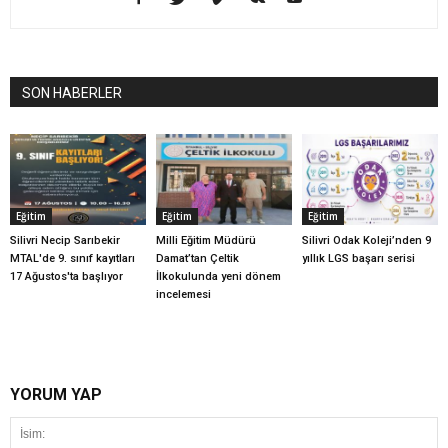
SON HABERLER
Eğitim
Eğitim
Eğitim
Silivri Necip Sarıbekir
Milli Eğitim Müdürü
Silivri Odak Koleji’nden 9
MTAL'de 9. sınıf kayıtları
Damat’tan Çeltik
yıllık LGS başarı serisi
17 Ağustos'ta başlıyor
İlkokulunda yeni dönem
incelemesi
YORUM YAP