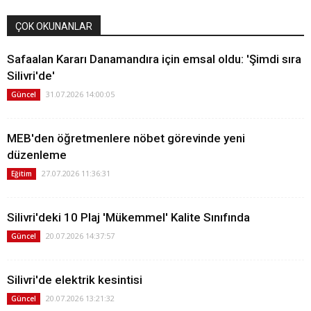
ÇOK OKUNANLAR
Safaalan Kararı Danamandıra için emsal oldu: 'Şimdi sıra
Silivri'de'
31.07.2026 14:00:05
Güncel
MEB'den öğretmenlere nöbet görevinde yeni
düzenleme
27.07.2026 11:36:31
Eğitim
Silivri'deki 10 Plaj 'Mükemmel' Kalite Sınıfında
20.07.2026 14:37:57
Güncel
Silivri'de elektrik kesintisi
20.07.2026 13:21:32
Güncel