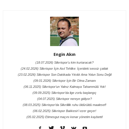
Engin Akın
(18.07.2026) Silivrispor'u kim kurtaracak?
(24.02.2026) Silivrispor İçin Asıl Tehlike: İçerideki sessiz çatlak
(23.02.2026) Silivrispor Son Dakikada Yıkıldı Ama Yolun Sonu Değil
(09.01.2026) Silivrispor İçin Bir Olma Zamanı
(06.11.2025) Silivrispor’un Yalnız Kalmaya Tahammülü Yok!
(09.09.2025) Silivrispor’da lige zorlu başlangıç
(04.07.2025) Silivrispor nereye gidiyor?
(08.03.2025) Silivrispor’da Silivrililik ruhu öldürüldü maalesef!
(06.02.2025) Silivrispor Balıkesir'i ezer geçer!
(05.02.2025) Etimesgut maçını kenar yönetim kaybetti!