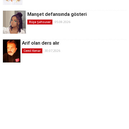
Manşet defansında gösteri
05.08.2026
Rüya Şahsuvar
Arif olan ders alır
30.07.2026
Cemil Kenar