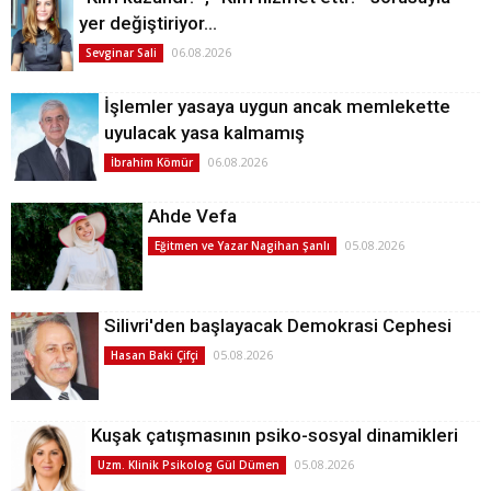
yer değiştiriyor…
06.08.2026
Sevginar Sali
İşlemler yasaya uygun ancak memlekette
uyulacak yasa kalmamış
06.08.2026
İbrahim Kömür
Ahde Vefa
05.08.2026
Eğitmen ve Yazar Nagihan Şanlı
Silivri'den başlayacak Demokrasi Cephesi
05.08.2026
Hasan Baki Çifçi
Kuşak çatışmasının psiko-sosyal dinamikleri
05.08.2026
Uzm. Klinik Psikolog Gül Dümen