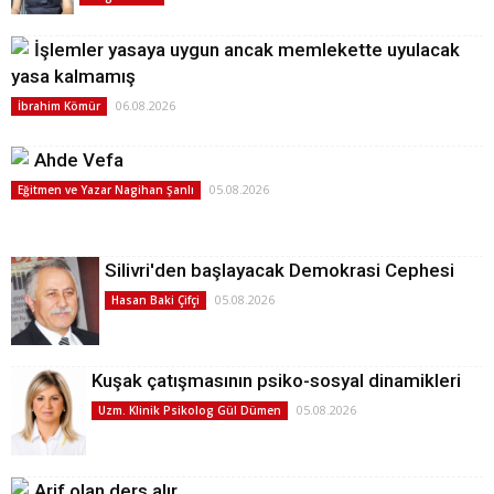
İşlemler yasaya uygun ancak memlekette uyulacak
yasa kalmamış
06.08.2026
İbrahim Kömür
Ahde Vefa
05.08.2026
Eğitmen ve Yazar Nagihan Şanlı
Silivri'den başlayacak Demokrasi Cephesi
05.08.2026
Hasan Baki Çifçi
Kuşak çatışmasının psiko-sosyal dinamikleri
05.08.2026
Uzm. Klinik Psikolog Gül Dümen
Arif olan ders alır