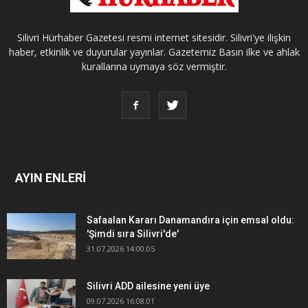
Silivri Hürhaber Gazetesi resmi internet sitesidir. Silivri'ye ilişkin
haber, etkinlik ve duyurular yayınlar. Gazetemiz Basın ilke ve ahlak
kurallarına uymaya söz vermiştir.
AYIN ENLERİ
Safaalan Kararı Danamandıra için emsal oldu:
'Şimdi sıra Silivri'de'
31.07.2026 14:00:05
Silivri ADD ailesine yeni üye
09.07.2026 16:08:01