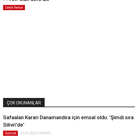
Cemil Kenar
ÇOK OKUNANLAR
Safaalan Kararı Danamandıra için emsal oldu: 'Şimdi sıra
Silivri'de'
31.07.2026 14:00:05
Güncel