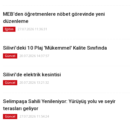
MEB'den öğretmenlere nöbet görevinde yeni
düzenleme
27.07.2026 11:36:31
Eğitim
Silivri'deki 10 Plaj 'Mükemmel' Kalite Sınıfında
20.07.2026 14:37:57
Güncel
Silivri'de elektrik kesintisi
20.07.2026 13:21:32
Güncel
Selimpaşa Sahili Yenileniyor: Yürüyüş yolu ve seyir
terasları geliyor
27.07.2026 11:54:24
Güncel