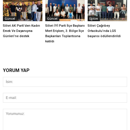
Güncel
Güncel
Eğitim
Silivri AK Parti’den Kadın
Silivri İYİ Parti İlçe Başkanı
Silivri Çağrıbey
Emek Ve Dayanışma
Mert Erişken, 3. Bölge İlçe
Ortaokulu’nda LGS
Günleri’ne destek
Başkanları Toplantısına
başarısı ödüllendirildi
katıldı
YORUM YAP