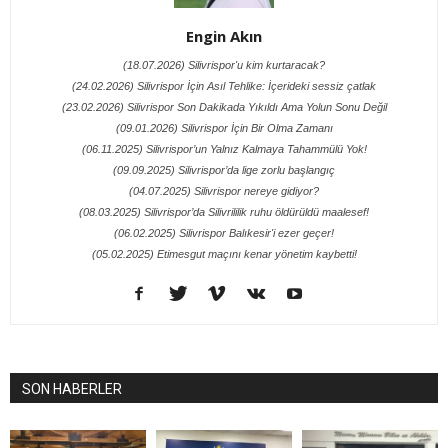
Engin Akın
(18.07.2026) Silivrispor'u kim kurtaracak?
(24.02.2026) Silivrispor İçin Asıl Tehlike: İçerideki sessiz çatlak
(23.02.2026) Silivrispor Son Dakikada Yıkıldı Ama Yolun Sonu Değil
(09.01.2026) Silivrispor İçin Bir Olma Zamanı
(06.11.2025) Silivrispor’un Yalnız Kalmaya Tahammülü Yok!
(09.09.2025) Silivrispor’da lige zorlu başlangıç
(04.07.2025) Silivrispor nereye gidiyor?
(08.03.2025) Silivrispor’da Silivrililik ruhu öldürüldü maalesef!
(06.02.2025) Silivrispor Balıkesir'i ezer geçer!
(05.02.2025) Etimesgut maçını kenar yönetim kaybetti!
SON HABERLER