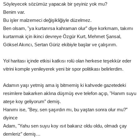
Söyleyecek sözümüz yapacak bir şeyiniz yok mu?
Benim var.
Bu işler malzemeci değişikliğiyle düzelmez.
Ben olsam, "ya kurtarırsa kahraman olur” diye korkmam, takımı
kurtarmak için ikinci devreye Özgür Kurt, Mehmet Şansal,
Göksel Akıncı, Sertan Güriz ekibiyle başlar ve çalışırım.
Yol haritası içinde etkisi katkısı rolü olan herkese teşekkür eder
vitrini komple yenileyerek yeni bir spor politikası belirlerdim.
Adamın yaşı yetmiş ama iş bitmemiş ki kahvede gazetedeki
resimlere bakarken aklına düşmüş eve telefon açıp, "Hanım suyu
ateşe koy geliyorum” demiş.
Hanımı ise, "Bey, sen şaşırdın mı, bu yaştan sonra olur mu?”
diyince
Adam, "Yahu sen suyu koy ısıt bakarız oldu oldu, olmadı çay
demleriz” demiş…