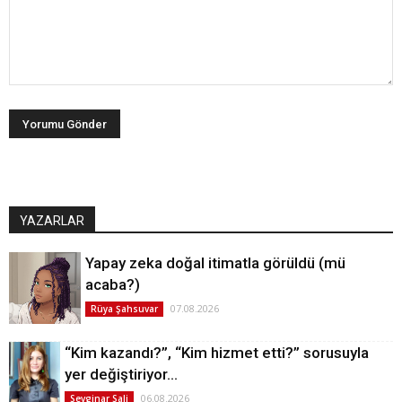
YAZARLAR
Yapay zeka doğal itimatla görüldü (mü
acaba?)
07.08.2026
Rüya Şahsuvar
“Kim kazandı?”, “Kim hizmet etti?” sorusuyla
yer değiştiriyor…
06.08.2026
Sevginar Sali