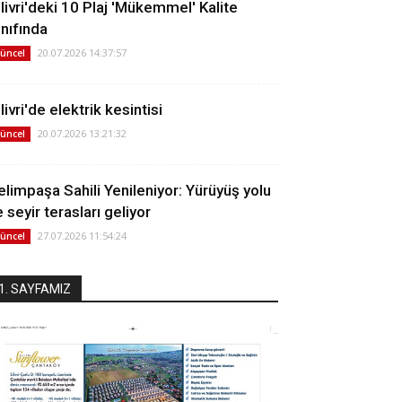
ilivri'deki 10 Plaj 'Mükemmel' Kalite
ınıfında
20.07.2026 14:37:57
üncel
livri'de elektrik kesintisi
20.07.2026 13:21:32
üncel
elimpaşa Sahili Yenileniyor: Yürüyüş yolu
 seyir terasları geliyor
27.07.2026 11:54:24
üncel
1. SAYFAMIZ