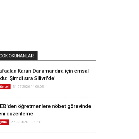
ÇOK OKUNANLAR
afaalan Kararı Danamandıra için emsal
du: 'Şimdi sıra Silivri'de'
31.07.2026 14:00:05
üncel
EB'den öğretmenlere nöbet görevinde
eni düzenleme
27.07.2026 11:36:31
ğitim