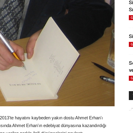
S
S
G
Si
G
S
ve
G
 2013'te hayatını kaybeden yakın dostu Ahmet Erhan'ı
yazısında Ahmet Erhan'ın edebiyat dünyasına kazandırdığı