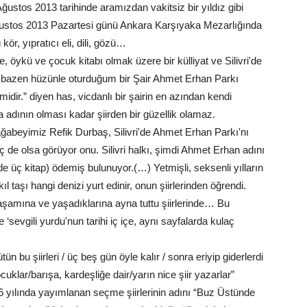
ğustos 2013 tarihinde aramızdan vakitsiz bir yıldız gibi
ğustos 2013 Pazartesi günü Ankara Karşıyaka Mezarlığında
ör, yıpratıcı eli, dili, gözü…
, öykü ve çocuk kitabı olmak üzere bir külliyat ve Silivri'de
azen hüzünle oturduğum bir Şair Ahmet Erhan Parkı
midir.” diyen has, vicdanlı bir şairin en azından kendi
a adının olması kadar şiirden bir güzellik olamaz.
r ağabeyimiz Refik Durbaş, Silivri'de Ahmet Erhan Parkı'nı
 de olsa görüyor onu. Silivri halkı, şimdi Ahmet Erhan adını
ri'de üç kitap) ödemiş bulunuyor.(…) Yetmişli, seksenli yılların
l taşı hangi denizi yurt edinir, onun şiirlerinden öğrendi.
Yaşamına ve yaşadıklarına ayna tuttu şiirlerinde… Bu
e ‘sevgili yurdu'nun tarihi iç içe, aynı sayfalarda kulaç
bu şiirleri / üç beş gün öyle kalır / sonra eriyip giderlerdi
uklar/barışa, kardeşliğe dair/yarın nice şiir yazarlar”
06 yılında yayımlanan seçme şiirlerinin adını “Buz Üstünde