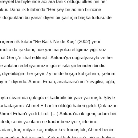
ireysel tarihiyle nice acılara tanık olduğu ülkesinin her
kur. Daha ilk kitabında “Her şey bir acının bilincine
iz doğduktan bu yana” diyen bir şair için başka türlüsü de
i içeren ilk kitabı “Ne Balık Ne de Kuş” (2002) yeni
imdi o da ışıklar içinde yanına yolcu ettiğimiz yiğit söz
hat Genç'e ithaf edilmişti. Ankara'ya coğrafyasıyla ve her
anlatan edebiyatımızın güzel sıla şiirlerinden biridir.
 diyebildiğim her şeyin / yine de hoşça kal şehrim, şehrim
ayım” diyordu. Ahmet Erhan, anakarası'nın “sevgilisi, oğlu,
fa civarında çok güzel kadirbilir bir yazı yazmıştı. Şöyle
, arkadaşımız Ahmet Erhan'ın öldüğü haberi geldi. Çok uzun
 Ahmet Erhan'ı yedi bitirdi. (…) Ankara'da iki genç adam biri
dedi, senin yazıların ne kadar benziyor şiirlerime,
i adam, kaç milyar kaç milyar kez konuştuk, Ahmet benim
eğim, tek insandı.. Kırk yıl kırk bin an'ı, birkaç kelime