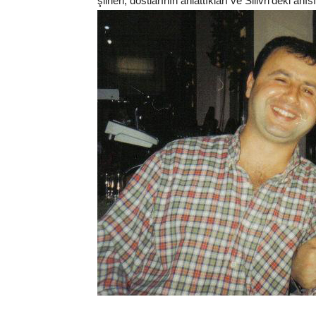
şiirleri, dostlarının anlattıkları ve Silivri'deki anı