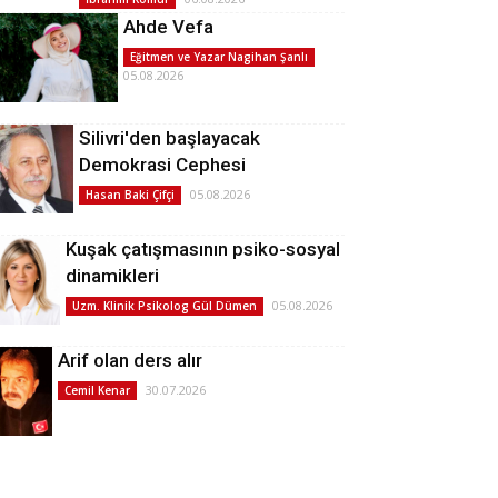
Ahde Vefa
Eğitmen ve Yazar Nagihan Şanlı
05.08.2026
Silivri'den başlayacak
Demokrasi Cephesi
05.08.2026
Hasan Baki Çifçi
Kuşak çatışmasının psiko-sosyal
dinamikleri
05.08.2026
Uzm. Klinik Psikolog Gül Dümen
Arif olan ders alır
30.07.2026
Cemil Kenar