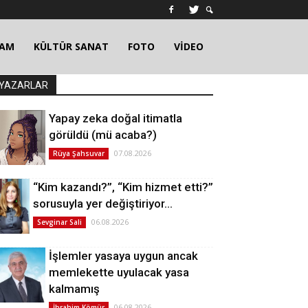
ŞAM
KÜLTÜR SANAT
FOTO
VİDEO
YAZARLAR
Yapay zeka doğal itimatla
görüldü (mü acaba?)
07.08.2026
Rüya Şahsuvar
“Kim kazandı?”, “Kim hizmet etti?”
sorusuyla yer değiştiriyor…
06.08.2026
Sevginar Sali
İşlemler yasaya uygun ancak
memlekette uyulacak yasa
kalmamış
06.08.2026
İbrahim Kömür