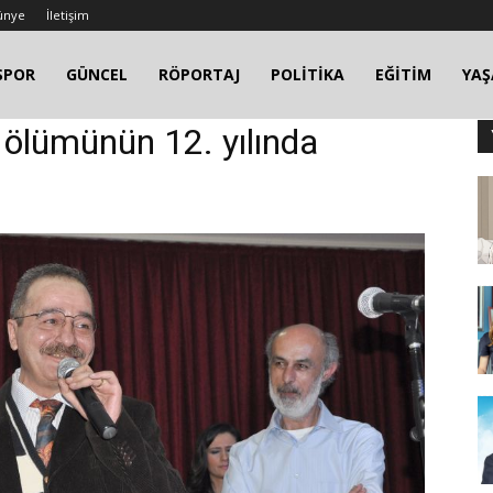
ünye
İletişim
SPOR
GÜNCEL
RÖPORTAJ
POLİTİKA
EĞİTİM
YA
a ölümünün 12. yılında