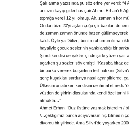
Şair anma yazısında şu sözlerine yer verdi: “4 A
ansızın kayıp gidenhas şair Ahmet Erhan'ı 5 A
toprağa vereli 12 yıl olmuş. Ah, zamanın kör mü k
Ondan bize 20'yi aşkın çoğu şiir bazıları deneme
de zaman zaman önünde bazen gülümseyerek b
kaldı. Öyle ya “Silivri, benim ruhumun ılıman ikli
hayaliyle çocuk seslerinin yankılandığı bir parkt
Şimdi kendisi de ışıklar içinde şiirle yüzen şai
açarken şu sözleri söylemişti: “Kasaba biraz geç
bir parka vererek bu şiirlerin telif hakkını (Siliv
genç kuşakları sardunya nasıl açar şiirlerde, çakı
Ülkesini anlatırken kendisini de ihmal etmedi. 
yüzden de şirinin dipsularında kendi özel tarihi il
atmakta…”
Ahmet Erhan, “Buz üstüne yazmak isterdim / bütün 
/…çektiğimiz bunca acıyı/varsın hiç bilmesin çoc
diyordu bir şiirinde. Ama Silivri'de yaşarken 20