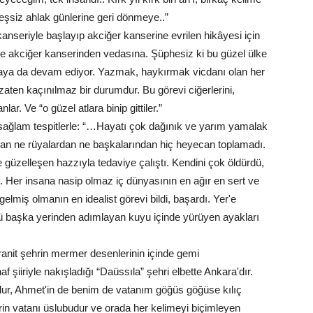
m eşsiz ahlak günlerine geri dönmeye..”
kanseriyle başlayıp akciğer kanserine evrilen hikâyesi için
de akciğer kanserinden vedasına. Şüphesiz ki bu güzel ülke
maya da devam ediyor. Yazmak, haykırmak vicdanı olan her
n zaten kaçınılmaz bir durumdur. Bu görevi ciğerlerini,
lar. Ve “o güzel atlara binip gittiler.”
ağlam tespitlerle: “…Hayatı çok dağınık ve yarım yamalak
n ne rüyalardan ne başkalarından hiç heyecan toplamadı.
e güzelleşen hazzıyla tedaviye çalıştı. Kendini çok öldürdü,
di. Her insana nasip olmaz iç dünyasının en ağır en sert ve
lmiş olmanın en idealist görevi bildi, başardı. Yer'e
lü başka yerinden adımlayan kuyu içinde yürüyen ayakları
granit şehrin mermer desenlerinin içinde gemi
f şiiriyle nakışladığı “Daüssıla” şehri elbette Ankara'dır.
budur, Ahmet'in de benim de vatanım göğüs göğüse kılıç
airin vatanı üslubudur ve orada her kelimeyi biçimleyen