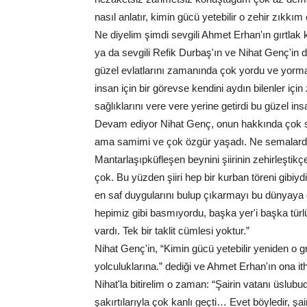
nasıl anlatır, kimin gücü yetebilir o zehir zıkkı
Ne diyelim şimdi sevgili Ahmet Erhan'ın gırtlak 
ya da sevgili Refik Durbaş'ın ve Nihat Genç'in 
güzel evlatlarını zamanında çok yordu ve yor
insan için bir görevse kendini aydın bilenler içi
sağlıklarını vere vere yerine getirdi bu güzel insan
Devam ediyor Nihat Genç, onun hakkında çok s
ama samimi ve çok özgür yaşadı. Ne semalarda
Mantarlaşıpküfleşen beynini şiirinin zehirleştikç
çok. Bu yüzden şiiri hep bir kurban töreni gibiy
en saf duygularını bulup çıkarmayı bu dünyaya ge
hepimiz gibi basmıyordu, başka yer'i başka tür
vardı. Tek bir taklit cümlesi yoktur.”
Nihat Genç'in, “Kimin gücü yetebilir yeniden o 
yolculuklarına.” dediği ve Ahmet Erhan'ın ona itha
Nihat'la bitirelim o zaman: “Şairin vatanı üslu
şakırtılarıyla çok kanlı geçti… Evet böyledir, ş