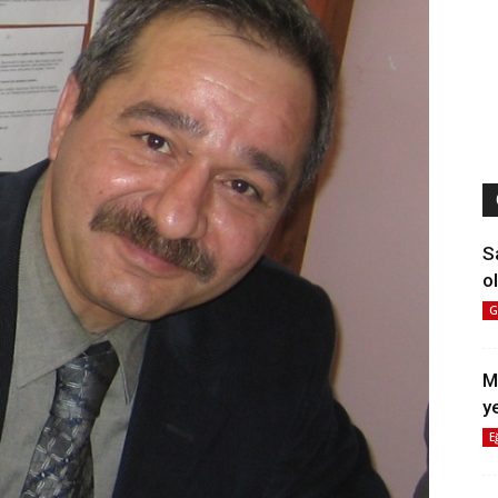
S
ol
G
M
y
E