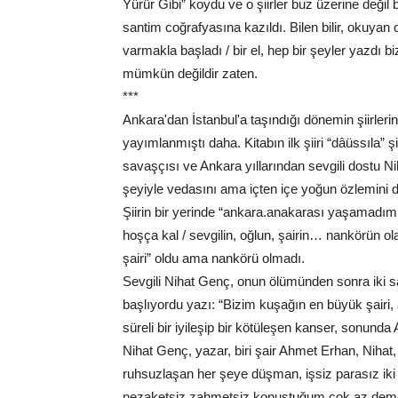
Yürür Gibi” koydu ve o şiirler buz üzerine değil b
santim coğrafyasına kazıldı. Bilen bilir, okuyan o
varmakla başladı / bir el, hep bir şeyler yazdı b
mümkün değildir zaten.
***
Ankara'dan İstanbul'a taşındığı dönemin şiirlerin
yayımlanmıştı daha. Kitabın ilk şiiri “dâüssıla” ş
savaşçısı ve Ankara yıllarından sevgili dostu Ni
şeyiyle vedasını ama içten içe yoğun özlemini de 
Şiirin bir yerinde “ankara.anakarası yaşamadım,
hoşça kal / sevgilin, oğlun, şairin… nankörün ol
şairi” oldu ama nankörü olmadı.
Sevgili Nihat Genç, onun ölümünden sonra iki say
başlıyordu yazı: “Bizim kuşağın en büyük şairi
süreli bir iyileşip bir kötüleşen kanser, sonunda
Nihat Genç, yazar, biri şair Ahmet Erhan, Nihat, 
ruhsuzlaşan her şeye düşman, işsiz parasız ik
nezaketsiz zahmetsiz konuştuğum çok az demeyec