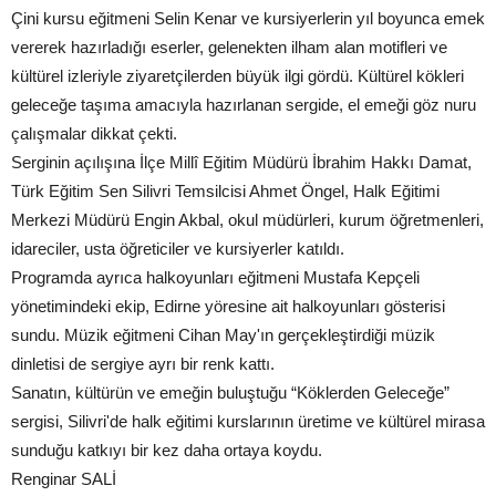
Çini kursu eğitmeni Selin Kenar ve kursiyerlerin yıl boyunca emek
vererek hazırladığı eserler, gelenekten ilham alan motifleri ve
kültürel izleriyle ziyaretçilerden büyük ilgi gördü. Kültürel kökleri
geleceğe taşıma amacıyla hazırlanan sergide, el emeği göz nuru
çalışmalar dikkat çekti.
Serginin açılışına İlçe Millî Eğitim Müdürü İbrahim Hakkı Damat,
Türk Eğitim Sen Silivri Temsilcisi Ahmet Öngel, Halk Eğitimi
Merkezi Müdürü Engin Akbal, okul müdürleri, kurum öğretmenleri,
idareciler, usta öğreticiler ve kursiyerler katıldı.
Programda ayrıca halkoyunları eğitmeni Mustafa Kepçeli
yönetimindeki ekip, Edirne yöresine ait halkoyunları gösterisi
sundu. Müzik eğitmeni Cihan May'ın gerçekleştirdiği müzik
dinletisi de sergiye ayrı bir renk kattı.
Sanatın, kültürün ve emeğin buluştuğu “Köklerden Geleceğe”
sergisi, Silivri'de halk eğitimi kurslarının üretime ve kültürel mirasa
sunduğu katkıyı bir kez daha ortaya koydu.
Renginar SALİ