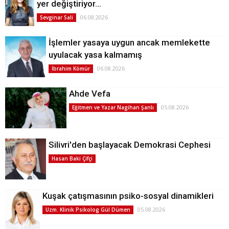
yer değiştiriyor…
06.08.2026
Sevginar Sali
İşlemler yasaya uygun ancak memlekette
uyulacak yasa kalmamış
06.08.2026
İbrahim Kömür
Ahde Vefa
05.08.2026
Eğitmen ve Yazar Nagihan Şanlı
Silivri'den başlayacak Demokrasi Cephesi
Hasan Baki Çifçi
Kuşak çatışmasının psiko-sosyal dinamikleri
05.08.2026
Uzm. Klinik Psikolog Gül Dümen