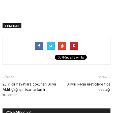
ETİKETLER
« Önceki
Sonraki »
20 Yıldır hayatlara dokunan Silivri
Silivrili kadın üreticilere fide
Aktif Çağrışım’dan anlamlı
desteği
kutlama
SON HABERLER