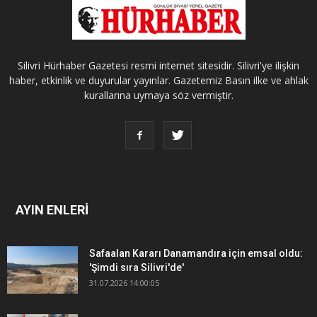
Silivri Hürhaber Gazetesi resmi internet sitesidir. Silivri'ye ilişkin
haber, etkinlik ve duyurular yayınlar. Gazetemiz Basın ilke ve ahlak
kurallarına uymaya söz vermiştir.
AYIN ENLERİ
Safaalan Kararı Danamandıra için emsal oldu:
'Şimdi sıra Silivri'de'
31.07.2026 14:00:05