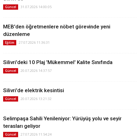
31.07.2026 14:00:05
Güncel
MEB'den öğretmenlere nöbet görevinde yeni
düzenleme
27.07.2026 11:36:31
Eğitim
Silivri'deki 10 Plaj 'Mükemmel' Kalite Sınıfında
20.07.2026 14:37:57
Güncel
Silivri'de elektrik kesintisi
20.07.2026 13:21:32
Güncel
Selimpaşa Sahili Yenileniyor: Yürüyüş yolu ve seyir
terasları geliyor
27.07.2026 11:54:24
Güncel