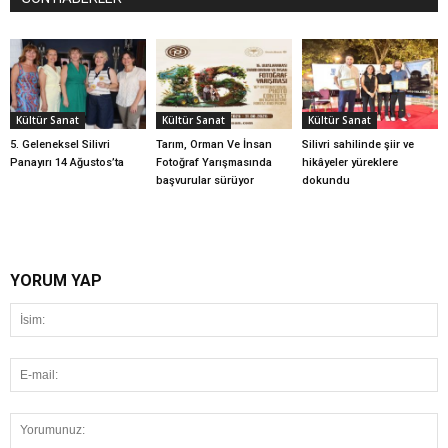
Kültür Sanat
Kültür Sanat
Kültür Sanat
5. Geleneksel Silivri
Tarım, Orman Ve İnsan
Silivri sahilinde şiir ve
Panayırı 14 Ağustos’ta
Fotoğraf Yarışmasında
hikâyeler yüreklere
başvurular sürüyor
dokundu
YORUM YAP