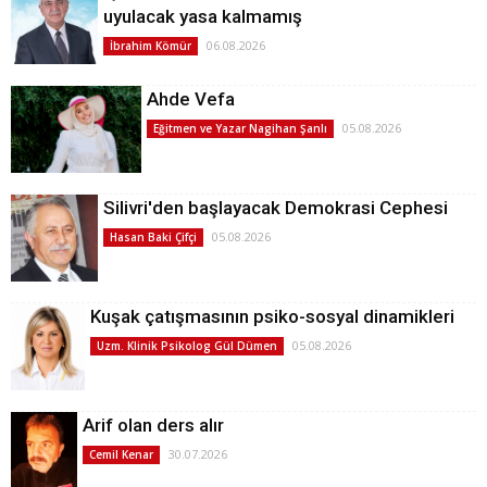
uyulacak yasa kalmamış
06.08.2026
İbrahim Kömür
Ahde Vefa
05.08.2026
Eğitmen ve Yazar Nagihan Şanlı
Silivri'den başlayacak Demokrasi Cephesi
05.08.2026
Hasan Baki Çifçi
Kuşak çatışmasının psiko-sosyal dinamikleri
05.08.2026
Uzm. Klinik Psikolog Gül Dümen
Arif olan ders alır
30.07.2026
Cemil Kenar