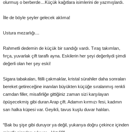
olurmuş o berberde…Küçük kağıtlara isimlerini de yazmışlardı.
İlle de böyle şeyler gelecek aklıma!
Ustura mezarlığı…
Rahmetli dedemin de küçük bir sandığı vardı. Tıraş takımları,
fırça, yuvarlak çift taraflı ayna. Eskilerin her şeyi değerliydi şimdi
değerli olan her şey eski!
Sigara tabakaları, fitilli çakmaklar, kristal sürahiler daha sonraları
bereket getireceğine inanılan büyükten küçüğe sıralanmış renkli
camdan filler, misafirliğe gittiğiniz zaman sizi karşılayan
öpüşecekmiş gibi duran Arap çift. Adamın kırmızı fesi, kadının
sarı halka küpesi var. Geyikli, tavus kuşlu duvar halıları.
“Bak bu şişe gibi duruyor ya değil, yukarıya doğru çekince içinden