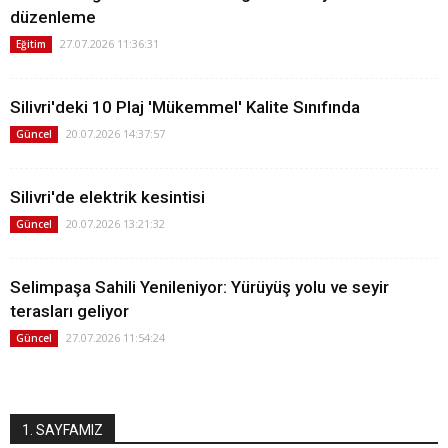
düzenleme
27.07.2026 11:36:31
Eğitim
Silivri'deki 10 Plaj 'Mükemmel' Kalite Sınıfında
20.07.2026 14:37:57
Güncel
Silivri'de elektrik kesintisi
20.07.2026 13:21:32
Güncel
Selimpaşa Sahili Yenileniyor: Yürüyüş yolu ve seyir
terasları geliyor
27.07.2026 11:54:24
Güncel
1. SAYFAMIZ