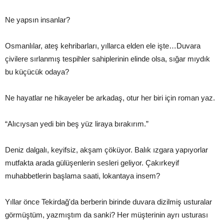
Ne yapsın insanlar?
Osmanlılar, ateş kehribarları, yıllarca elden ele işte…Duvara
çivilere sırlanmış tespihler sahiplerinin elinde olsa, sığar mıydık
bu küçücük odaya?
Ne hayatlar ne hikayeler be arkadaş, otur her biri için roman yaz.
“Alıcıysan yedi bin beş yüz liraya bırakırım.”
Deniz dalgalı, keyifsiz, akşam çöküyor. Balık ızgara yapıyorlar
mutfakta arada gülüşenlerin sesleri geliyor. Çakırkeyif
muhabbetlerin başlama saati, lokantaya insem?
Yıllar önce Tekirdağ'da berberin birinde duvara dizilmiş usturalar
görmüştüm, yazmıştım da sanki? Her müşterinin ayrı usturası