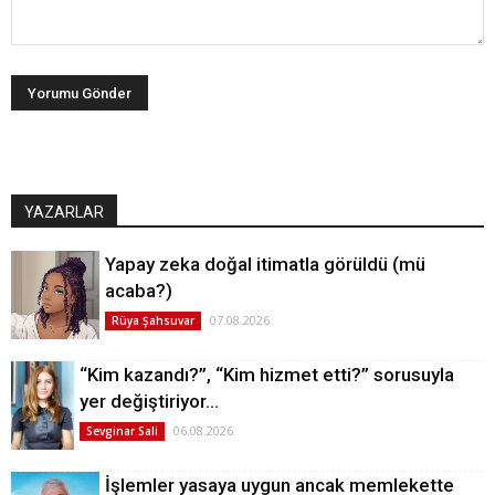
YAZARLAR
Yapay zeka doğal itimatla görüldü (mü
acaba?)
07.08.2026
Rüya Şahsuvar
“Kim kazandı?”, “Kim hizmet etti?” sorusuyla
yer değiştiriyor…
06.08.2026
Sevginar Sali
İşlemler yasaya uygun ancak memlekette