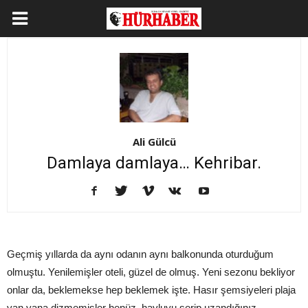
Ali Gülcü
Damlaya damlaya… Kehribar.
Geçmiş yıllarda da aynı odanın aynı balkonunda oturduğum
olmuştu. Yenilemişler oteli, güzel de olmuş. Yeni sezonu bekliyor
onlar da, beklemekse hep beklemek işte. Hasır şemsiyeleri plaja
yan yana dizmemişler henüz, havluyu serip uzandığınız