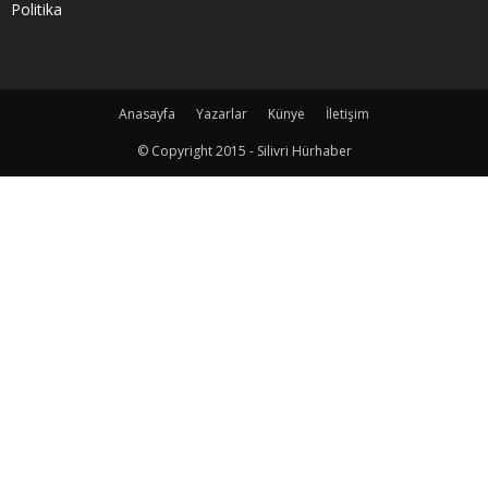
Politika
Anasayfa
Yazarlar
Künye
İletişim
© Copyright 2015 - Silivri Hürhaber