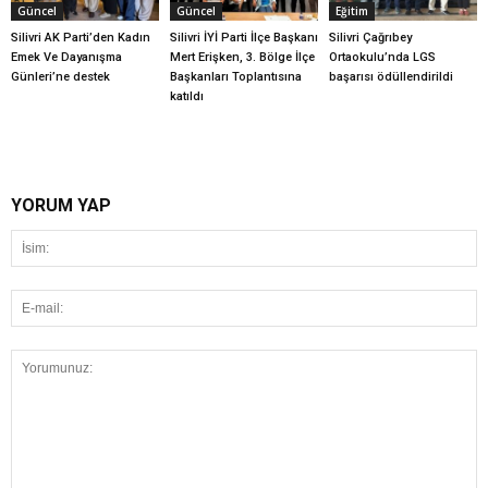
Güncel
Güncel
Eğitim
Silivri AK Parti’den Kadın
Silivri İYİ Parti İlçe Başkanı
Silivri Çağrıbey
Emek Ve Dayanışma
Mert Erişken, 3. Bölge İlçe
Ortaokulu’nda LGS
Günleri’ne destek
Başkanları Toplantısına
başarısı ödüllendirildi
katıldı
YORUM YAP