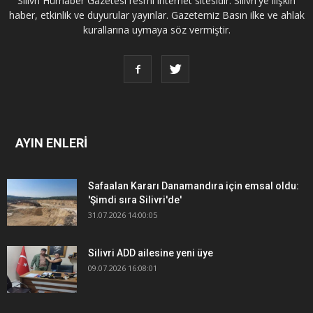
Silivri Hürhaber Gazetesi resmi internet sitesidir. Silivri'ye ilişkin
haber, etkinlik ve duyurular yayınlar. Gazetemiz Basın ilke ve ahlak
kurallarına uymaya söz vermiştir.
AYIN ENLERİ
Safaalan Kararı Danamandıra için emsal oldu:
'Şimdi sıra Silivri'de'
31.07.2026 14:00:05
Silivri ADD ailesine yeni üye
09.07.2026 16:08:01