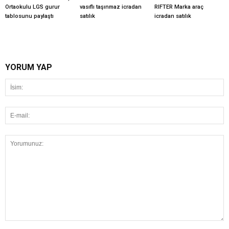
Ortaokulu LGS gurur
vasıflı taşınmaz icradan
RIFTER Marka araç
tablosunu paylaştı
satılık
icradan satılık
YORUM YAP