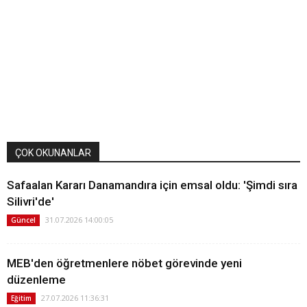
ÇOK OKUNANLAR
Safaalan Kararı Danamandıra için emsal oldu: 'Şimdi sıra
Silivri'de'
31.07.2026 14:00:05
Güncel
MEB'den öğretmenlere nöbet görevinde yeni
düzenleme
27.07.2026 11:36:31
Eğitim