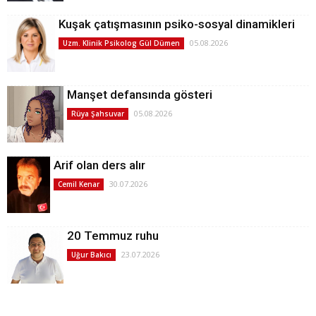
Kuşak çatışmasının psiko-sosyal dinamikleri
05.08.2026
Uzm. Klinik Psikolog Gül Dümen
Manşet defansında gösteri
05.08.2026
Rüya Şahsuvar
Arif olan ders alır
30.07.2026
Cemil Kenar
20 Temmuz ruhu
23.07.2026
Uğur Bakıcı