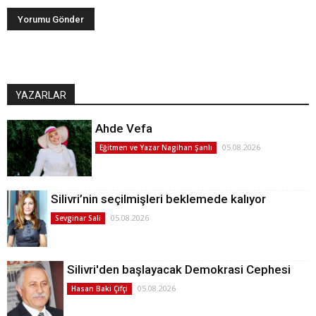
YAZARLAR
Ahde Vefa
05.08.2026
Eğitmen ve Yazar Nagihan Şanlı
Silivri’nin seçilmişleri beklemede kalıyor
05.08.2026
Sevginar Sali
Silivri'den başlayacak Demokrasi Cephesi
05.08.2026
Hasan Baki Çifçi