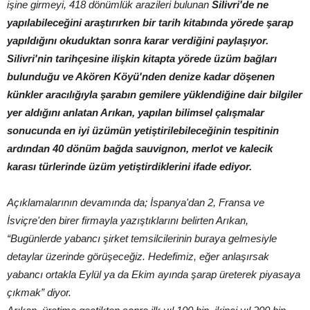
işine girmeyi, 418 dönümlük arazileri bulunan
Silivri'de ne
yapılabileceğini araştırırken bir tarih kitabında yörede şarap
yapıldığını okuduktan sonra karar verdiğini paylaşıyor.
Silivri'nin tarihçesine ilişkin kitapta yörede üzüm bağları
bulunduğu ve Akören Köyü'nden denize kadar döşenen
künkler aracılığıyla şarabın gemilere yüklendiğine dair bilgiler
yer aldığını anlatan Arıkan, yapılan bilimsel çalışmalar
sonucunda en iyi üzümün yetiştirilebileceğinin tespitinin
ardından 40 dönüm bağda sauvignon, merlot ve kalecik
karası türlerinde üzüm yetiştirdiklerini ifade ediyor.
Açıklamalarının devamında da; İspanya'dan 2, Fransa ve
İsviçre'den birer firmayla yazıştıklarını belirten Arıkan,
“Bugünlerde yabancı şirket temsilcilerinin buraya gelmesiyle
detaylar üzerinde görüşeceğiz. Hedefimiz, eğer anlaşırsak
yabancı ortakla Eylül ya da Ekim ayında şarap üreterek piyasaya
çıkmak” diyor.