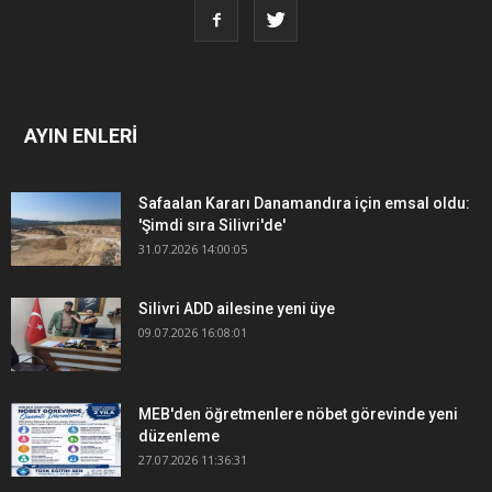
AYIN ENLERİ
Safaalan Kararı Danamandıra için emsal oldu:
'Şimdi sıra Silivri'de'
31.07.2026 14:00:05
Silivri ADD ailesine yeni üye
09.07.2026 16:08:01
MEB'den öğretmenlere nöbet görevinde yeni
düzenleme
27.07.2026 11:36:31