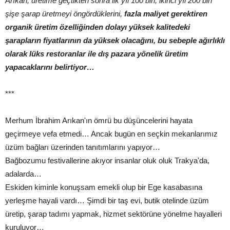
Arıkan, üretime geçtikten sonra ilk yıl 100 bin, ikinci yıl 200 bin
şişe şarap üretmeyi öngördüklerini,
fazla maliyet gerektiren
organik üretim özelliğinden dolayı yüksek kalitedeki
şarapların fiyatlarının da yüksek olacağını, bu sebeple ağırlıklı
olarak lüks restoranlar ile dış pazara yönelik üretim
yapacaklarını belirtiyor…
***
Merhum İbrahim Arıkan'ın ömrü bu düşüncelerini hayata
geçirmeye vefa etmedi… Ancak bugün en seçkin mekanlarımız
üzüm bağları üzerinden tanıtımlarını yapıyor…
Bağbozumu festivallerine akıyor insanlar oluk oluk Trakya'da,
adalarda…
Eskiden kiminle konuşsam emekli olup bir Ege kasabasına
yerleşme hayali vardı… Şimdi bir taş evi, butik otelinde üzüm
üretip, şarap tadımı yapmak, hizmet sektörüne yönelme hayalleri
kuruluyor…