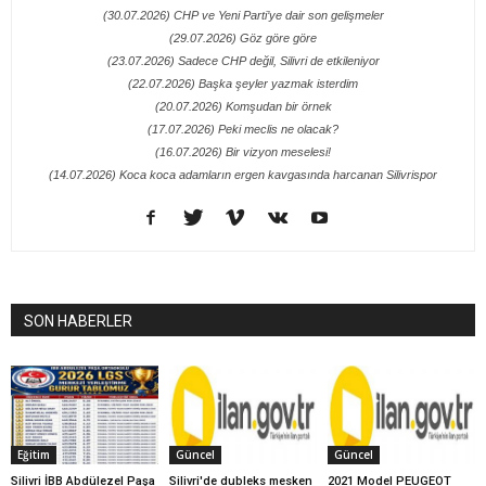
(30.07.2026) CHP ve Yeni Parti’ye dair son gelişmeler
(29.07.2026) Göz göre göre
(23.07.2026) Sadece CHP değil, Silivri de etkileniyor
(22.07.2026) Başka şeyler yazmak isterdim
(20.07.2026) Komşudan bir örnek
(17.07.2026) Peki meclis ne olacak?
(16.07.2026) Bir vizyon meselesi!
(14.07.2026) Koca koca adamların ergen kavgasında harcanan Silivrispor
SON HABERLER
Eğitim
Güncel
Güncel
Silivri İBB Abdülezel Paşa
Silivri'de dubleks mesken
2021 Model PEUGEOT