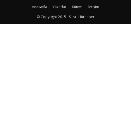
Anasayfa
Yazarlar
Künye
İletişim
© Copyright 2015 - Silivri Hürhaber