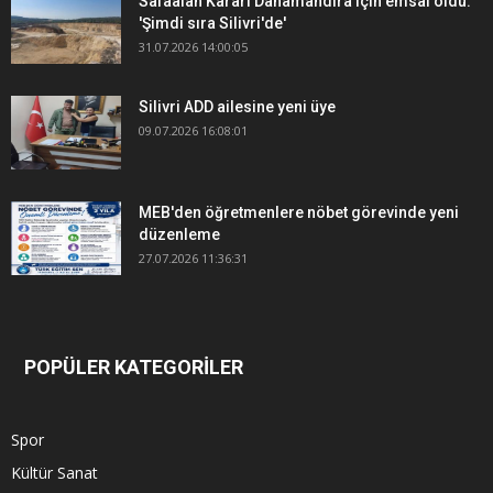
Safaalan Kararı Danamandıra için emsal oldu:
'Şimdi sıra Silivri'de'
31.07.2026 14:00:05
Silivri ADD ailesine yeni üye
09.07.2026 16:08:01
MEB'den öğretmenlere nöbet görevinde yeni
düzenleme
27.07.2026 11:36:31
POPÜLER KATEGORİLER
Spor
Kültür Sanat