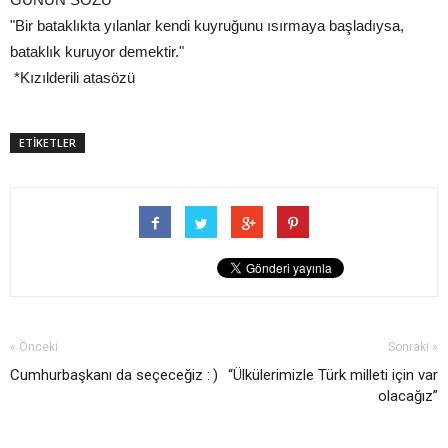
"Bir bataklıkta yılanlar kendi kuyruğunu ısırmaya başladıysa,
bataklık kuruyor demektir."
*Kızılderili atasözü
ETİKETLER
« Önceki
Sonraki »
Cumhurbaşkanı da seçeceğiz : )
“Ülkülerimizle Türk milleti için var
olacağız”