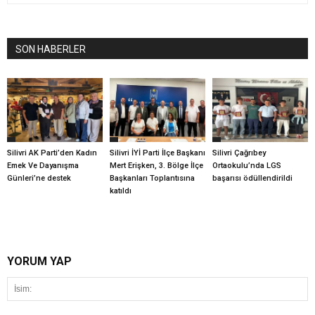
SON HABERLER
Silivri AK Parti’den Kadın
Silivri İYİ Parti İlçe Başkanı
Silivri Çağrıbey
Emek Ve Dayanışma
Mert Erişken, 3. Bölge İlçe
Ortaokulu’nda LGS
Günleri’ne destek
Başkanları Toplantısına
başarısı ödüllendirildi
katıldı
YORUM YAP