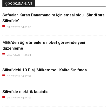
ÇOK OKUNANLAR
Safaalan Kararı Danamandıra için emsal oldu: 'Şimdi sıra
Silivri'de'
31.07.2026 14:00:05
MEB'den öğretmenlere nöbet görevinde yeni
düzenleme
27.07.2026 11:36:31
Silivri'deki 10 Plaj 'Mükemmel' Kalite Sınıfında
20.07.2026 14:37:57
Silivri'de elektrik kesintisi
20.07.2026 13:21:32