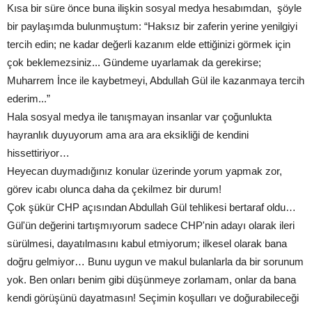
Kısa bir süre önce buna ilişkin sosyal medya hesabımdan, şöyle
bir paylaşımda bulunmuştum: “Haksız bir zaferin yerine yenilgiyi
tercih edin; ne kadar değerli kazanım elde ettiğinizi görmek için
çok beklemezsiniz... Gündeme uyarlamak da gerekirse;
Muharrem İnce ile kaybetmeyi, Abdullah Gül ile kazanmaya tercih
ederim...”
Hala sosyal medya ile tanışmayan insanlar var çoğunlukta
hayranlık duyuyorum ama ara ara eksikliği de kendini
hissettiriyor…
Heyecan duymadığınız konular üzerinde yorum yapmak zor,
görev icabı olunca daha da çekilmez bir durum!
Çok şükür CHP açısından Abdullah Gül tehlikesi bertaraf oldu…
Gül'ün değerini tartışmıyorum sadece CHP'nin adayı olarak ileri
sürülmesi, dayatılmasını kabul etmiyorum; ilkesel olarak bana
doğru gelmiyor… Bunu uygun ve makul bulanlarla da bir sorunum
yok. Ben onları benim gibi düşünmeye zorlamam, onlar da bana
kendi görüşünü dayatmasın! Seçimin koşulları ve doğurabileceği