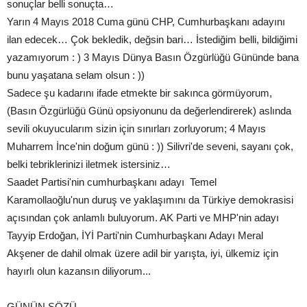
sonuçlar belli sonuçta…
Yarın 4 Mayıs 2018 Cuma günü CHP, Cumhurbaşkanı adayını
ilan edecek… Çok bekledik, değsin bari… İstediğim belli, bildiğimi
yazamıyorum : ) 3 Mayıs Dünya Basın Özgürlüğü Gününde bana
bunu yaşatana selam olsun : ))
Sadece şu kadarını ifade etmekte bir sakınca görmüyorum,
(Basın Özgürlüğü Günü opsiyonunu da değerlendirerek) aslında
sevili okuyucularım sizin için sınırları zorluyorum; 4 Mayıs
Muharrem İnce'nin doğum günü : )) Silivri'de seveni, sayanı çok,
belki tebriklerinizi iletmek istersiniz…
Saadet Partisi'nin cumhurbaşkanı adayı Temel
Karamollaoğlu'nun duruş ve yaklaşımını da Türkiye demokrasisi
açısından çok anlamlı buluyorum. AK Parti ve MHP'nin adayı
Tayyip Erdoğan, İYİ Parti'nin Cumhurbaşkanı Adayı Meral
Akşener de dahil olmak üzere adil bir yarışta, iyi, ülkemiz için
hayırlı olun kazansın diliyorum...
GÜNÜN SÖZÜ