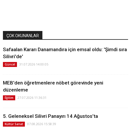
ÇOK OKUNANLAR
Safaalan Kararı Danamandıra için emsal oldu: 'Şimdi sıra
Silivri'de'
31.07.2026 14:00:05
Güncel
MEB'den öğretmenlere nöbet görevinde yeni
düzenleme
27.07.2026 11:36:31
Eğitim
5. Geleneksel Silivri Panayırı 14 Ağustos’ta
07.08.2026 15:58:39
Kültür Sanat