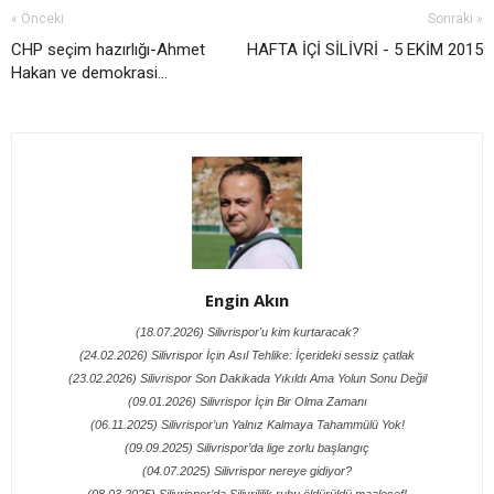
« Önceki
Sonraki »
CHP seçim hazırlığı-Ahmet
HAFTA İÇİ SİLİVRİ - 5 EKİM 2015
Hakan ve demokrasi...
Engin Akın
(18.07.2026) Silivrispor'u kim kurtaracak?
(24.02.2026) Silivrispor İçin Asıl Tehlike: İçerideki sessiz çatlak
(23.02.2026) Silivrispor Son Dakikada Yıkıldı Ama Yolun Sonu Değil
(09.01.2026) Silivrispor İçin Bir Olma Zamanı
(06.11.2025) Silivrispor’un Yalnız Kalmaya Tahammülü Yok!
(09.09.2025) Silivrispor’da lige zorlu başlangıç
(04.07.2025) Silivrispor nereye gidiyor?
(08.03.2025) Silivrispor’da Silivrililik ruhu öldürüldü maalesef!