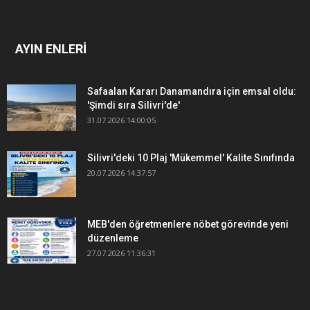
AYIN ENLERİ
Safaalan Kararı Danamandıra için emsal oldu:
'Şimdi sıra Silivri'de'
31.07.2026 14:00:05
Silivri'deki 10 Plaj 'Mükemmel' Kalite Sınıfında
20.07.2026 14:37:57
MEB'den öğretmenlere nöbet görevinde yeni
düzenleme
27.07.2026 11:36:31