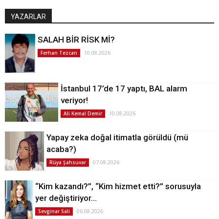
YAZARLAR
SALAH BİR RİSK Mİ?
10.08.2026
Ferhan Tezcan
İstanbul 17’de 17 yaptı, BAL alarm
veriyor!
10.08.2026
Ali Kemal Demir
Yapay zeka doğal itimatla görüldü (mü
acaba?)
07.08.2026
Rüya Şahsuvar
“Kim kazandı?”, “Kim hizmet etti?” sorusuyla
yer değiştiriyor…
06.08.2026
Sevginar Sali