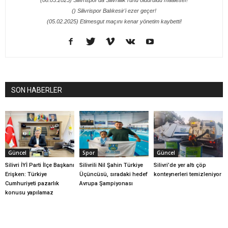
() Silivrispor Balıkesir'i ezer geçer!
(05.02.2025) Etimesgut maçını kenar yönetim kaybetti!
SON HABERLER
Güncel
Spor
Güncel
Silivri İYİ Parti İlçe Başkanı
Silivrili Nil Şahin Türkiye
Silivri’de yer altı çöp
Erişken: Türkiye
Üçüncüsü, sıradaki hedef
konteynerleri temizleniyor
Cumhuriyeti pazarlık
Avrupa Şampiyonası
konusu yapılamaz