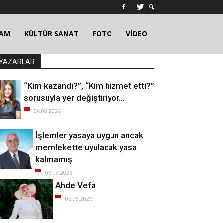
ŞAM
KÜLTÜR SANAT
FOTO
VİDEO
YAZARLAR
“Kim kazandı?”, “Kim hizmet etti?”
sorusuyla yer değiştiriyor…
06.08.2026
İşlemler yasaya uygun ancak
memlekette uyulacak yasa
kalmamış
06.08.2026
Ahde Vefa
05.08.2026