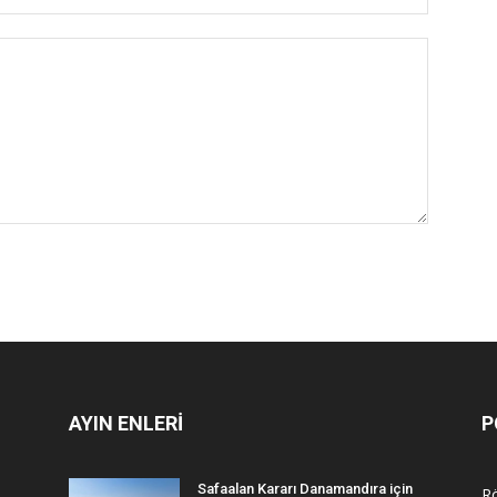
AYIN ENLERİ
P
Safaalan Kararı Danamandıra için
R