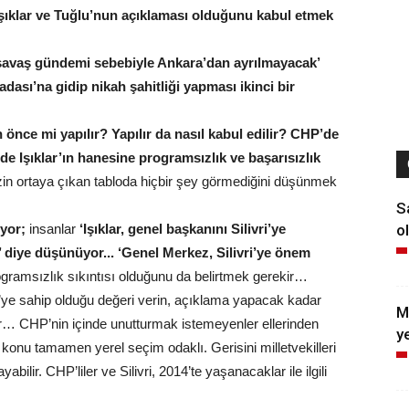
şıklar ve Tuğlu’nun açıklaması olduğunu kabul etmek
n ‘savaş gündemi sebebiyle Ankara’dan ayrılmayacak’
ası’na gidip nikah şahitliği yapması ikinci bir
nce mi yapılır? Yapılır da nasıl kabul edilir? CHP’de
e Işıklar’ın hanesine programsızlık ve başarısızlık
n ortaya çıkan tabloda hiçbir şey görmediğini düşünmek
S
ol
uyor;
insanlar
‘Işıklar, genel başkanını Silivri’ye
’ diye düşünüyor... ‘Genel Merkez, Silivri’ye önem
 programsızlık sıkıntısı olduğunu da belirtmek gerekir…
vri’ye sahip olduğu değeri verin, açıklama yapacak kadar
M
r… CHP’nin içinde unutturmak istemeyenler ellerinden
y
i konu tamamen yerel seçim odaklı. Gerisini milletvekilleri
bilir. CHP’liler ve Silivri, 2014’te yaşanacaklar ile ilgili