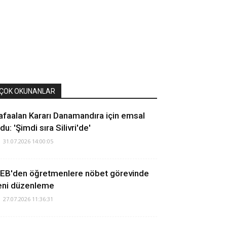
ÇOK OKUNANLAR
afaalan Kararı Danamandıra için emsal
du: 'Şimdi sıra Silivri'de'
31.07.2026 14:00:05
EB'den öğretmenlere nöbet görevinde
eni düzenleme
27.07.2026 11:36:31