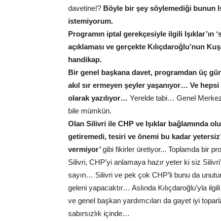
davetine!?
Böyle bir şey söylemediği bunun I
istemiyorum.
Programın iptal gerekçesiyle ilgili Işıklar’ı
açıklaması ve gerçekte Kılıçdaroğlu’nun Kuşad
handikap.
Bir genel başkana davet, programdan üç gün ö
akıl sır ermeyen şeyler yaşanıyor… Ve hepsi d
olarak yazılıyor…
Yerelde tabi… Genel Merkezi
bile mümkün.
Olan Silivri ile CHP ve Işıklar bağlamında ol
getiremedi, tesiri ve önemi bu kadar yetersiz
vermiyor’
gibi fikirler üretiyor... Toplamda bir
Silivri, CHP’yi anlamaya hazır yeter ki siz Sili
sayın… Silivri ve pek çok CHP’li bunu da unutu
geleni yapacaktır… Aslında Kılıçdaroğlu’yla ilgil
ve genel başkan yardımcıları da gayet iyi toparlaya
sabırsızlık içinde…