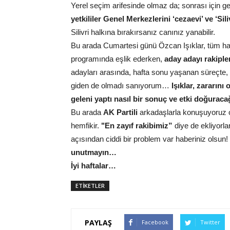
Yerel seçim arifesinde olmaz da; sonrası için 
yetkililer Genel Merkezlerini ‘cezaevi’ ve ‘Si
Silivri halkına bırakırsanız canınız yanabilir.
Bu arada Cumartesi günü Özcan Işıklar, tüm hay
programında eşlik ederken,
aday adayı rakiple
adayları arasında, hafta sonu yaşanan süreçte,
giden de olmadı sanıyorum…
Işıklar, zararını 
geleni yaptı nasıl bir sonuç ve etki doğuracağ
Bu arada
AK Partili
arkadaşlarla konuşuyoruz 
hemfikir.
"En zayıf rakibimiz”
diye de ekliyorla
açısından ciddi bir problem var haberiniz olsun!
unutmayın…
İyi haftalar…
ETİKETLER
PAYLAŞ
Facebook
Twitter