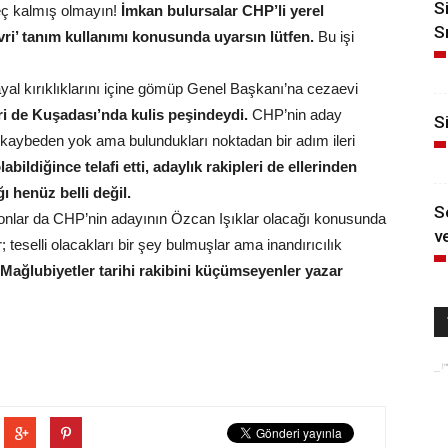
S
geç kalmış olmayın!
İmkan bulursalar CHP’li yerel
S
livri’ tanım kullanımı konusunda uyarsın lütfen.
Bu işi
al kırıklıklarını içine gömüp Genel Başkanı’na cezaevi
ri de Kuşadası’nda kulis peşindeydi.
CHP’nin aday
Si
 kaybeden yok ama bulundukları noktadan bir adım ileri
olabildiğince telafi etti, adaylık rakipleri de ellerinden
ı henüz belli değil.
S
onlar da CHP’nin adayının Özcan Işıklar olacağı konusunda
ve
r; teselli olacakları bir şey bulmuşlar ama inandırıcılık
Mağlubiyetler tarihi rakibini küçümseyenler yazar