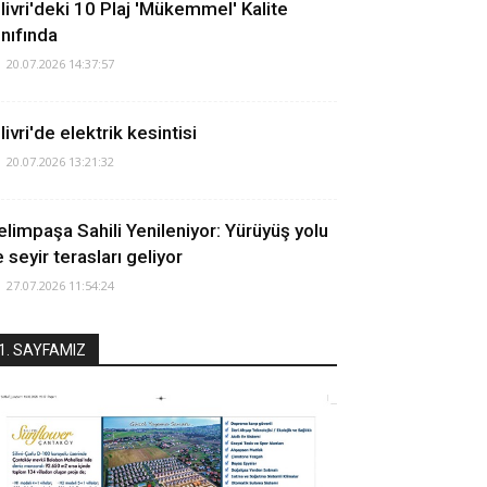
ilivri'deki 10 Plaj 'Mükemmel' Kalite
ınıfında
20.07.2026 14:37:57
livri'de elektrik kesintisi
20.07.2026 13:21:32
elimpaşa Sahili Yenileniyor: Yürüyüş yolu
 seyir terasları geliyor
27.07.2026 11:54:24
1. SAYFAMIZ