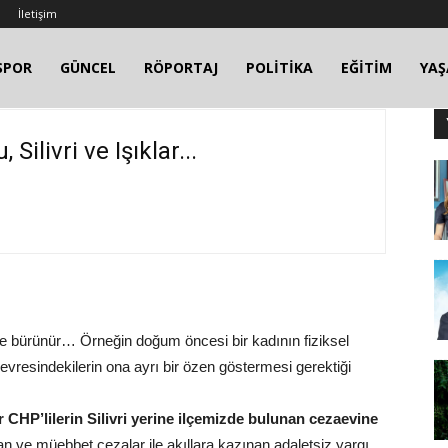
İletişim
SPOR
GÜNCEL
RÖPORTAJ
POLİTİKA
EĞİTİM
YA
 Silivri ve Işıklar...
 bürünür… Örneğin doğum öncesi bir kadının fiziksel
vresindekilerin ona ayrı bir özen göstermesi gerektiği
ır CHP’lilerin Silivri yerine ilçemizde bulunan cezaevine
n ve müebbet cezalar ile akıllara kazınan adaletsiz yargı