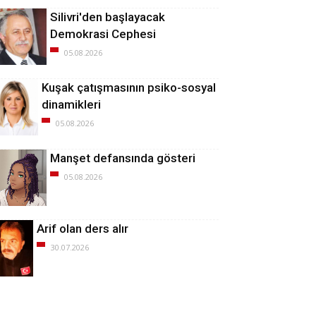
Silivri'den başlayacak
Demokrasi Cephesi
05.08.2026
Kuşak çatışmasının psiko-sosyal
dinamikleri
05.08.2026
Manşet defansında gösteri
05.08.2026
Arif olan ders alır
30.07.2026