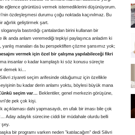
rlerde eğlence görüntüsü vermek istemediklerini düşünüyorum.
vri’nin özdeşleşmesi durumu çoğu noktada kaçınılmaz. Bu
ir ağırlık geliştirmek şart.
 sloganıyla bastırdığı çantalardan birini kullanan bir
ve ilk anda anlam veremediği tepkiyi paylaşınca anladım ki
z, yanlış manaları da bu perspektiften çözme şansımız yok;
ajını vermek için özel bir çalışma yapılabileceği fikri
ma insanlar o kadar kamplaştı ki söz konusu süreçte
iyor demek ki…
Silivri ziyareti seçim arifesinde olduğumuz için özellikle
lmeyişinin bu kadar derin anlamı yoktu, böylesi büyük mana
 Çünkü seçim var…
Beklentiler, genel merkezin görüşüne,
ri’de pek çok kişi.
ylık açıklaması dahi yapmasaydı, en ufak bir iması bile çok
r… Aday adaylık sürecine ciddi bir müdahale olurdu belli
r şey.
 başka bir programı varken neden "katılacağım” dedi Silivri