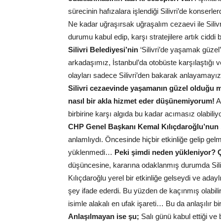
sürecinin hafızalara işlendiği Silivri’de konse
Ne kadar uğraşırsak uğraşalım cezaevi ile Sili
durumu kabul edip, karşı stratejilere artık ciddi b
Silivri Belediyesi’nin
‘Silivri’de yaşamak güzel’
arkadaşımız, İstanbul’da otobüste karşılaştığı 
olayları sadece Silivri’den bakarak anlayamayı
Silivri cezaevinde yaşamanın güzel olduğu mes
nasıl bir akla hizmet eder düşünemiyorum!
A
birbirine karşı algıda bu kadar acımasız olabil
CHP Genel Başkanı Kemal Kılıçdaroğlu’nun
anlamlıydı. Öncesinde hiçbir etkinliğe gelip ge
yüklenmedi…
Peki şimdi neden yükleniyor?
düşüncesine, kararına odaklanmış durumda Siliv
Kılıçdaroğlu yerel bir etkinliğe gelseydi ve ada
şey ifade ederdi. Bu yüzden de kaçınmış olabili
isimle alakalı en ufak işareti… Bu da anlaşılır bi
Anlaşılmayan ise şu;
Salı günü kabul ettiği ve