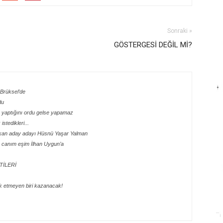
Sonraki »
GÖSTERGESİ DEĞİL Mİ?
e Brüksel’de
du
e yaptığını ordu gelse yapamaz
stedikleri...
şkan aday adayı Hüsnü Yaşar Yalman
 canım eşim İlhan Uygun’a
TİLERİ
k etmeyen biri kazanacak!