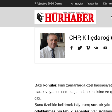
7 Ağustos 2026 Cuma
Anasayfa
Yazarlar
Künye
CHP, Kılıçdaroğlu,
Bazı konular,
kimi zamanlarda özel hassasiyete
olarak veya beslenme açısından kendisine ve çe
gibi…
Şunu özellikle belirtmek istiyorum;
son bir yıld
odaklanmasının tabi ki sebepleri var.
Açıklana