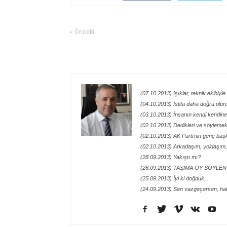
« Önceki
(07.10.2013) Işıklar, teknik ekibiyl
(04.10.2013) İstifa daha doğru olur
(03.10.2013) İnsanın kendi kendin
(02.10.2013) Dedikleri ve söylemek i
(02.10.2013) AK Parti’nin genç ba
(02.10.2013) Arkadaşım, yoldaşım,
(28.09.2013) Yakıştı mı?
(26.09.2013) TAŞIMA OY SÖYLEN
(25.09.2013) İyi ki doğduk...
(24.09.2013) Sen vazgeçersen, ha