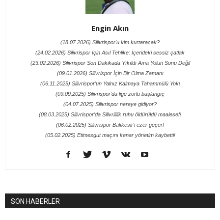
Engin Akın
(18.07.2026) Silivrispor'u kim kurtaracak?
(24.02.2026) Silivrispor İçin Asıl Tehlike: İçerideki sessiz çatlak
(23.02.2026) Silivrispor Son Dakikada Yıkıldı Ama Yolun Sonu Değil
(09.01.2026) Silivrispor İçin Bir Olma Zamanı
(06.11.2025) Silivrispor’un Yalnız Kalmaya Tahammülü Yok!
(09.09.2025) Silivrispor’da lige zorlu başlangıç
(04.07.2025) Silivrispor nereye gidiyor?
(08.03.2025) Silivrispor’da Silivrililik ruhu öldürüldü maalesef!
(06.02.2025) Silivrispor Balıkesir'i ezer geçer!
(05.02.2025) Etimesgut maçını kenar yönetim kaybetti!
SON HABERLER