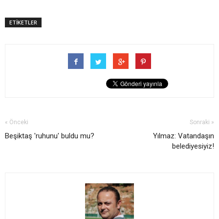
ETİKETLER
« Önceki
Sonraki »
Beşiktaş 'ruhunu' buldu mu?
Yılmaz: Vatandaşın
belediyesiyiz!