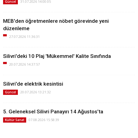
31.07.2026 14:00:05
Güncel
MEB'den öğretmenlere nöbet görevinde yeni
düzenleme
27.07.2026 11:36:31
Silivri'deki 10 Plaj 'Mükemmel' Kalite Sınıfında
20.07.2026 14:37:57
Silivri'de elektrik kesintisi
20.07.2026 13:21:32
Güncel
5. Geleneksel Silivri Panayırı 14 Ağustos’ta
07.08.2026 15:58:39
Kültür Sanat