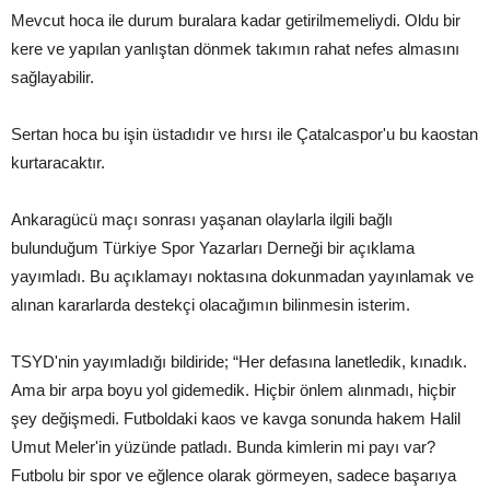
Mevcut hoca ile durum buralara kadar getirilmemeliydi. Oldu bir
kere ve yapılan yanlıştan dönmek takımın rahat nefes almasını
sağlayabilir.
Sertan hoca bu işin üstadıdır ve hırsı ile Çatalcaspor'u bu kaostan
kurtaracaktır.
Ankaragücü maçı sonrası yaşanan olaylarla ilgili bağlı
bulunduğum Türkiye Spor Yazarları Derneği bir açıklama
yayımladı. Bu açıklamayı noktasına dokunmadan yayınlamak ve
alınan kararlarda destekçi olacağımın bilinmesin isterim.
TSYD'nin yayımladığı bildiride; “Her defasına lanetledik, kınadık.
Ama bir arpa boyu yol gidemedik. Hiçbir önlem alınmadı, hiçbir
şey değişmedi. Futboldaki kaos ve kavga sonunda hakem Halil
Umut Meler'in yüzünde patladı. Bunda kimlerin mi payı var?
Futbolu bir spor ve eğlence olarak görmeyen, sadece başarıya