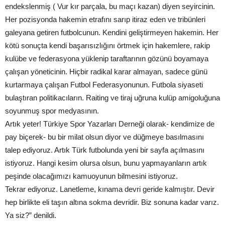
endekslenmiş ( Vur kır parçala, bu maçı kazan) diyen seyircinin.
Her pozisyonda hakemin etrafını sarıp itiraz eden ve tribünleri
galeyana getiren futbolcunun. Kendini geliştirmeyen hakemin. Her
kötü sonuçta kendi başarısızlığını örtmek için hakemlere, rakip
kulübe ve federasyona yüklenip taraftarının gözünü boyamaya
çalışan yöneticinin. Hiçbir radikal karar almayan, sadece günü
kurtarmaya çalışan Futbol Federasyonunun. Futbola siyaseti
bulaştıran politikacıların. Raiting ve tiraj uğruna kulüp amigoluğuna
soyunmuş spor medyasının.
Artık yeter! Türkiye Spor Yazarları Derneği olarak- kendimize de
pay biçerek- bu bir milat olsun diyor ve düğmeye basılmasını
talep ediyoruz. Artık Türk futbolunda yeni bir sayfa açılmasını
istiyoruz. Hangi kesim olursa olsun, bunu yapmayanların artık
peşinde olacağımızı kamuoyunun bilmesini istiyoruz.
Tekrar ediyoruz. Lanetleme, kınama devri geride kalmıştır. Devir
hep birlikte eli taşın altına sokma devridir. Biz sonuna kadar varız.
Ya siz?” denildi.