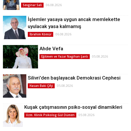
06.08.2026
Sevginar Sali
İşlemler yasaya uygun ancak memlekette
uyulacak yasa kalmamış
06.08.2026
İbrahim Kömür
Ahde Vefa
05.08.2026
Eğitmen ve Yazar Nagihan Şanlı
Silivri'den başlayacak Demokrasi Cephesi
05.08.2026
Hasan Baki Çifçi
Kuşak çatışmasının psiko-sosyal dinamikleri
05.08.2026
Uzm. Klinik Psikolog Gül Dümen