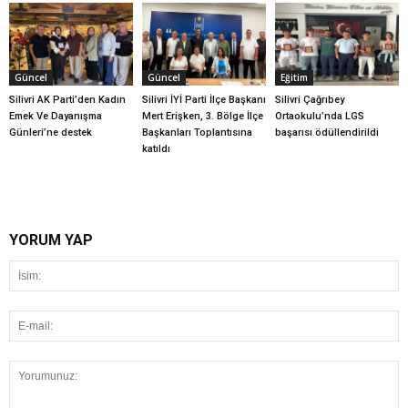
Güncel
Güncel
Eğitim
Silivri AK Parti’den Kadın
Silivri İYİ Parti İlçe Başkanı
Silivri Çağrıbey
Emek Ve Dayanışma
Mert Erişken, 3. Bölge İlçe
Ortaokulu’nda LGS
Günleri’ne destek
Başkanları Toplantısına
başarısı ödüllendirildi
katıldı
YORUM YAP