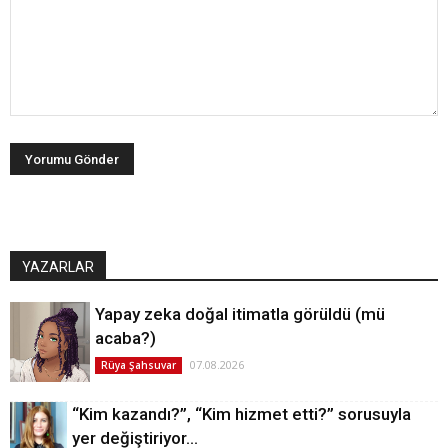
YAZARLAR
Yapay zeka doğal itimatla görüldü (mü
acaba?)
07.08.2026
Rüya Şahsuvar
“Kim kazandı?”, “Kim hizmet etti?” sorusuyla
yer değiştiriyor…