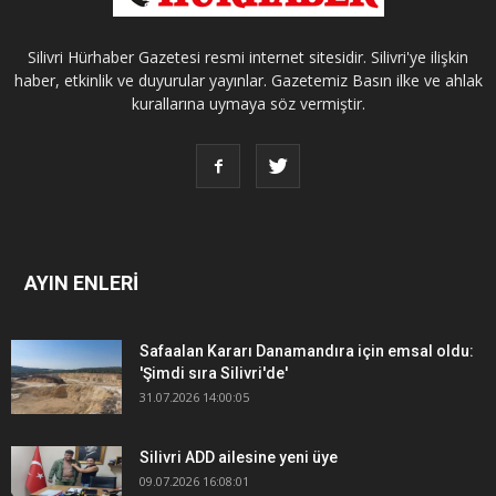
Silivri Hürhaber Gazetesi resmi internet sitesidir. Silivri'ye ilişkin
haber, etkinlik ve duyurular yayınlar. Gazetemiz Basın ilke ve ahlak
kurallarına uymaya söz vermiştir.
AYIN ENLERİ
Safaalan Kararı Danamandıra için emsal oldu:
'Şimdi sıra Silivri'de'
31.07.2026 14:00:05
Silivri ADD ailesine yeni üye
09.07.2026 16:08:01