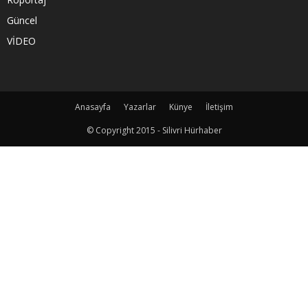
Güncel
VİDEO
Anasayfa
Yazarlar
Künye
İletişim
© Copyright 2015 - Silivri Hürhaber