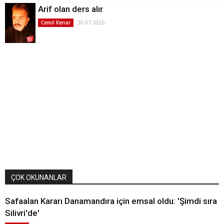
Arif olan ders alır
30.07.2026
Cemil Kenar
ÇOK OKUNANLAR
Safaalan Kararı Danamandıra için emsal oldu: 'Şimdi sıra
Silivri'de'