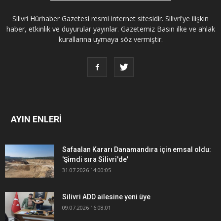
Silivri Hürhaber Gazetesi resmi internet sitesidir. Silivri'ye ilişkin
haber, etkinlik ve duyurular yayınlar. Gazetemiz Basın ilke ve ahlak
kurallarına uymaya söz vermiştir.
AYIN ENLERİ
Safaalan Kararı Danamandıra için emsal oldu:
'Şimdi sıra Silivri'de'
31.07.2026 14:00:05
Silivri ADD ailesine yeni üye
09.07.2026 16:08:01