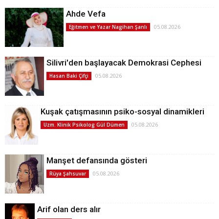
Ahde Vefa
05.08.2026
Eğitmen ve Yazar Nagihan Şanlı
Silivri'den başlayacak Demokrasi Cephesi
05.08.2026
Hasan Baki Çifçi
Kuşak çatışmasının psiko-sosyal dinamikleri
05.08.2026
Uzm. Klinik Psikolog Gül Dümen
Manşet defansında gösteri
05.08.2026
Rüya Şahsuvar
Arif olan ders alır