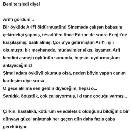
Beni tersledi diye!
Arif'i gördüm...
Bir öyküde Arif'i öldürmüştüm! Sinemada çalışan babasını
çekirdekçi yapmış, tesadüfen önce Edirne'de sonra Ereğli'de
karşılaşmış, balık almış, Çorlu'ya getirmiştim Arif'i, şiir
okumuştu bir meyhanede, müdavimler alkış, kıyamet, Arif
kendini asmıştı öykünün sonunda, hepsini uydurmuştum
anlayacağınız!
Şimdi adam öyküyü okumuş olsa, neden böyle yaptın canım
kardeşim diye sorsa...
O gece aklıma sen geldin diyeceğim, hepsi o...
Sarıldık, öpüştük, çok çalışıyormuş, iki tane çocuğu varmış...
Çirkin, hastalıklı, kötürüm ve adaletsiz olduğunu bildiğiniz bir
dünyayı güzel anlatmak her geçen gün daha fazla çaba
gerektiriyor.