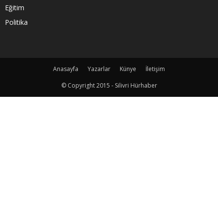
Eğitim
Politika
Anasayfa
Yazarlar
Künye
İletişim
© Copyright 2015 - Silivri Hürhaber