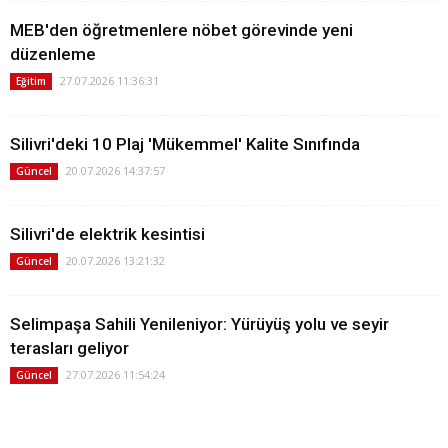
MEB'den öğretmenlere nöbet görevinde yeni
düzenleme
27.07.2026 11:36:31
Eğitim
Silivri'deki 10 Plaj 'Mükemmel' Kalite Sınıfında
20.07.2026 14:37:57
Güncel
Silivri'de elektrik kesintisi
20.07.2026 13:21:32
Güncel
Selimpaşa Sahili Yenileniyor: Yürüyüş yolu ve seyir
terasları geliyor
27.07.2026 11:54:24
Güncel