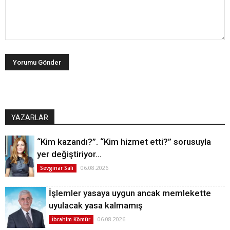
YAZARLAR
“Kim kazandı?”. “Kim hizmet etti?” sorusuyla
yer değiştiriyor…
06.08.2026
Sevginar Sali
İşlemler yasaya uygun ancak memlekette
uyulacak yasa kalmamış
06.08.2026
İbrahim Kömür