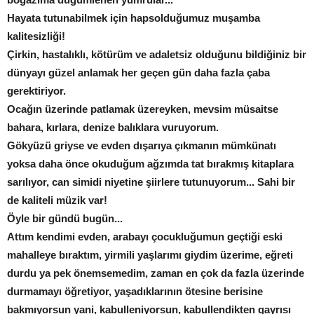
Hayata tutunabilmek için hapsolduğumuz muşamba
kalitesizliği!
Çirkin, hastalıklı, kötürüm ve adaletsiz olduğunu bildiğiniz bir
dünyayı güzel anlamak her geçen gün daha fazla çaba
gerektiriyor.
Ocağın üzerinde patlamak üzereyken, mevsim müsaitse
bahara, kırlara, denize balıklara vuruyorum.
Gökyüzü griyse ve evden dışarıya çıkmanın mümkünatı
yoksa daha önce okuduğum ağzımda tat bırakmış kitaplara
sarılıyor, can simidi niyetine şiirlere tutunuyorum... Sahi bir
de kaliteli müzik var!
Öyle bir gündü bugün...
Attım kendimi evden, arabayı çocukluğumun geçtiği eski
mahalleye bıraktım, yirmili yaşlarımı giydim üzerime, eğreti
durdu ya pek önemsemedim, zaman en çok da fazla üzerinde
durmamayı öğretiyor, yaşadıklarının ötesine berisine
bakmıyorsun yani, kabulleniyorsun, kabullendikten gayrısı