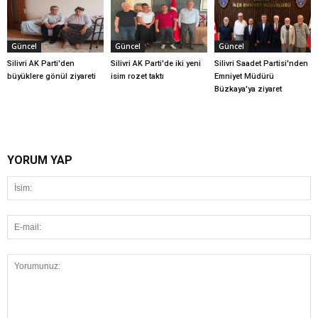
Güncel
Güncel
Güncel
Silivri AK Parti'den
Silivri AK Parti'de iki yeni
Silivri Saadet Partisi'nden
büyüklere gönül ziyareti
isim rozet taktı
Emniyet Müdürü
Büzkaya'ya ziyaret
YORUM YAP