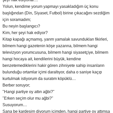
Yolun, kendime yorum yapmayı yasakladığım üç konu
başlığından (Din, Siyaset, Futbol) birine çıkacağını sezdiğim
için soramadım;
Bu neyin başlangıcı?
Kim, her şeyi hak ediyor?
Kitap kapağı açmamış, yarım yamalak savundukları fikirleri,
bilmem hangi gazetenin köşe yazarına, bilmem hangi
televizyon yorumcusuna, bilmem hangi siyasetçiye, bilmem
hangi hocaya ait, kendilerini büyük, kendine
benzetemediklerini hakir gören zihniyete sahip insanların
bulunduğu ortamlar içimi daraltıyor, daha o saniye kaçıp
kurtulmak istiyorum da suratım köpüklü…
Berber soruyor;
"Hangi partiye oy attın ağbi?"
"Erken seçim olur mu ağbi?"
Susuyorum…
Sana be kardeşim diyorum içimden, hangi partiye oy attımsa