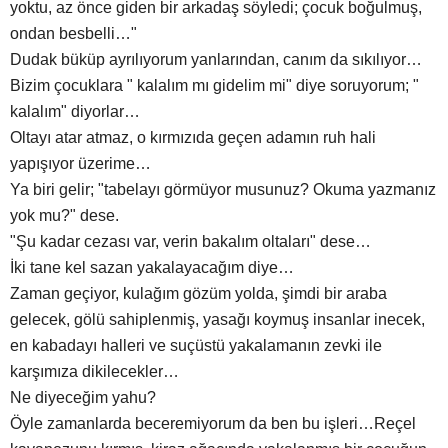
yoktu, az önce giden bir arkadaş söyledi; çocuk boğulmuş,
ondan besbelli…"
Dudak büküp ayrılıyorum yanlarından, canım da sıkılıyor…
Bizim çocuklara " kalalım mı gidelim mi" diye soruyorum; "
kalalım" diyorlar…
Oltayı atar atmaz, o kırmızıda geçen adamın ruh hali
yapışıyor üzerime…
Ya biri gelir; "tabelayı görmüyor musunuz? Okuma yazmanız
yok mu?" dese.
"Şu kadar cezası var, verin bakalım oltaları" dese…
İki tane kel sazan yakalayacağım diye…
Zaman geçiyor, kulağım gözüm yolda, şimdi bir araba
gelecek, gölü sahiplenmiş, yasağı koymuş insanlar inecek,
en kabadayı halleri ve suçüstü yakalamanın zevki ile
karşımıza dikilecekler…
Ne diyeceğim yahu?
Öyle zamanlarda beceremiyorum da ben bu işleri…Reçel