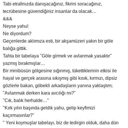
Tabi etrafınızda danışacağınız, fikrini soracağınız,
tecrübesine güvendiğiniz insanlar da olacak…
&&&
Neyse yahu!
Ne diyordum?
Geçenlerde aklımıza esti, bir akşamüzeri yakın bir göle
balığa gittik.
Tahta bir tabelaya "Göle girmek ve avlanmak yasaktır"
yazmış bırakmışlar…
Bir minibüsün gölgesine sığınmış, tükettiklerinin etkisi ile
hayal ve gerçek arasına sıkışmış gibi kısık, kırmızı, dipsiz
gözlerle bakan, göbekli arkadaşların yanına yaklaştım;
"Avlanmak derken kara avcılığı mı?"
"Cık, balık herhalde…"
"Kırk yılın başında geldik yahu, gelip keyfimizi
kaçırmasınlar?"
" Yeni koymuşlar tabelayı, biz de tedirgin olduk, daha dün