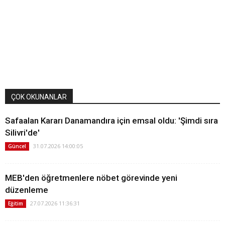
ÇOK OKUNANLAR
Safaalan Kararı Danamandıra için emsal oldu: 'Şimdi sıra
Silivri'de'
31.07.2026 14:00:05
Güncel
MEB'den öğretmenlere nöbet görevinde yeni
düzenleme
27.07.2026 11:36:31
Eğitim