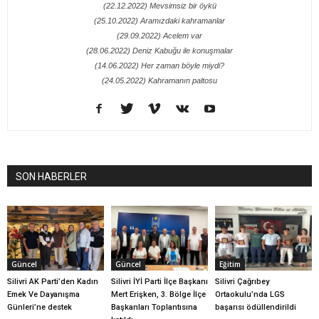
(22.12.2022) Mevsimsiz bir öykü
(25.10.2022) Aramızdaki kahramanlar
(29.09.2022) Acelem var
(28.06.2022) Deniz Kabuğu ile konuşmalar
(14.06.2022) Her zaman böyle miydi?
(24.05.2022) Kahramanın paltosu
SON HABERLER
Güncel
Güncel
Eğitim
Silivri AK Parti’den Kadın
Silivri İYİ Parti İlçe Başkanı
Silivri Çağrıbey
Emek Ve Dayanışma
Mert Erişken, 3. Bölge İlçe
Ortaokulu’nda LGS
Günleri’ne destek
Başkanları Toplantısına
başarısı ödüllendirildi