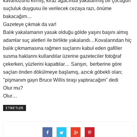
kavanozunu kırmış, kiraz ağacında yakalanmış bir çocuğun
suçluluk duygusu ile verilecek cezaya razı, önüme
bakacağım…
Gazeteye çıkmak da var!
Balık yakalamanın yasak olduğu gölde yaşını başını almış
adamlar suç aletleri ile birlikte yakalandı…Kovalarından hiç
balık çıkmamasına rağmen suçlarını kabul eden gafiller
susma haklarını kullandılar üzerine gazeteciler fotoğraf
çekerken, yüzlerini kapattılar… Sarışın, berberine göre
saçları önden dökülmeye başlamış, azıcık göbekli olan;
"pişmanım gayrı Bruce Willis tıraşı yaptıracağım" dedi
Olur mu?
Olur…
ETİKETLER