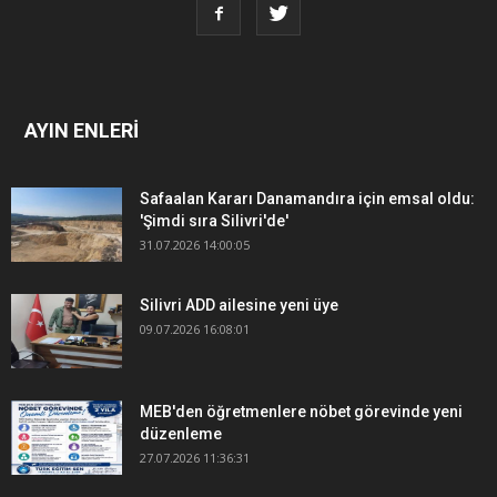
AYIN ENLERİ
Safaalan Kararı Danamandıra için emsal oldu:
'Şimdi sıra Silivri'de'
31.07.2026 14:00:05
Silivri ADD ailesine yeni üye
09.07.2026 16:08:01
MEB'den öğretmenlere nöbet görevinde yeni
düzenleme
27.07.2026 11:36:31