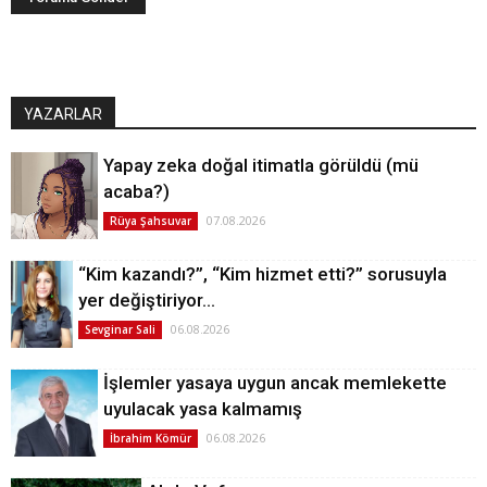
YAZARLAR
Yapay zeka doğal itimatla görüldü (mü
acaba?)
07.08.2026
Rüya Şahsuvar
“Kim kazandı?”, “Kim hizmet etti?” sorusuyla
yer değiştiriyor…
06.08.2026
Sevginar Sali
İşlemler yasaya uygun ancak memlekette
uyulacak yasa kalmamış
06.08.2026
İbrahim Kömür