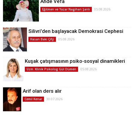
Ahde Vefa
05.08.2026
Eğitmen ve Yazar Nagihan Şanlı
Silivri'den başlayacak Demokrasi Cephesi
05.08.2026
Hasan Baki Çifçi
Kuşak çatışmasının psiko-sosyal dinamikleri
05.08.2026
Uzm. Klinik Psikolog Gül Dümen
Arif olan ders alır
30.07.2026
Cemil Kenar