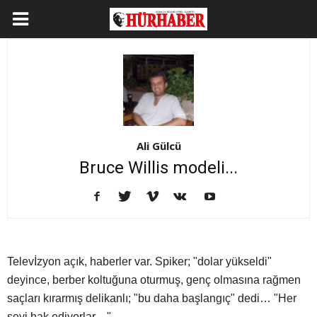
Ali Gülcü
Bruce Willis modeli...
Televİzyon açık, haberler var. Spiker; "dolar yükseldi"
deyince, berber koltuğuna oturmuş, genç olmasına rağmen
saçları kırarmış delikanlı; "bu daha başlangıç" dedi… "Her
şeyi hak ediyorlar…"