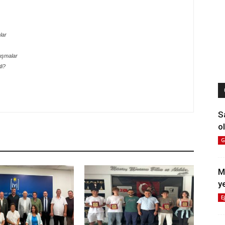
lar
uşmalar
di?
S
ol
G
M
y
E