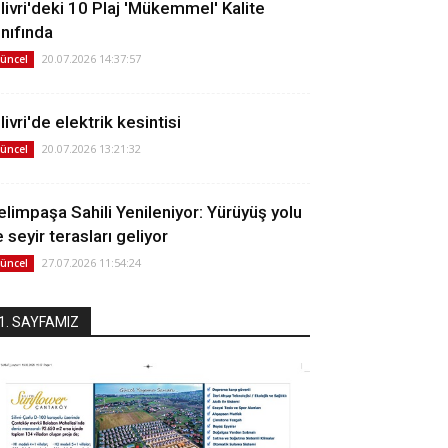
ilivri'deki 10 Plaj 'Mükemmel' Kalite
ınıfında
20.07.2026 14:37:57
üncel
livri'de elektrik kesintisi
20.07.2026 13:21:32
üncel
elimpaşa Sahili Yenileniyor: Yürüyüş yolu
 seyir terasları geliyor
27.07.2026 11:54:24
üncel
1. SAYFAMIZ