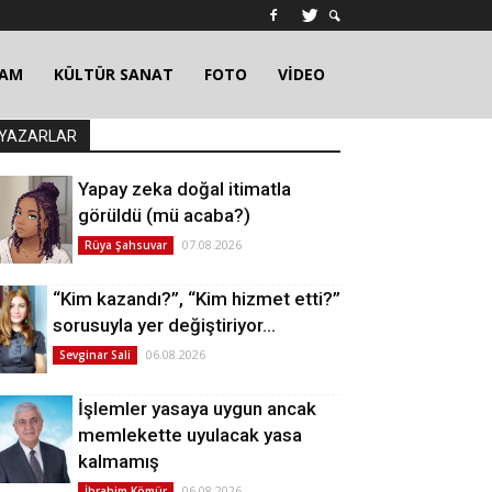
ŞAM
KÜLTÜR SANAT
FOTO
VİDEO
YAZARLAR
Yapay zeka doğal itimatla
görüldü (mü acaba?)
07.08.2026
Rüya Şahsuvar
“Kim kazandı?”, “Kim hizmet etti?”
sorusuyla yer değiştiriyor…
06.08.2026
Sevginar Sali
İşlemler yasaya uygun ancak
memlekette uyulacak yasa
kalmamış
06.08.2026
İbrahim Kömür