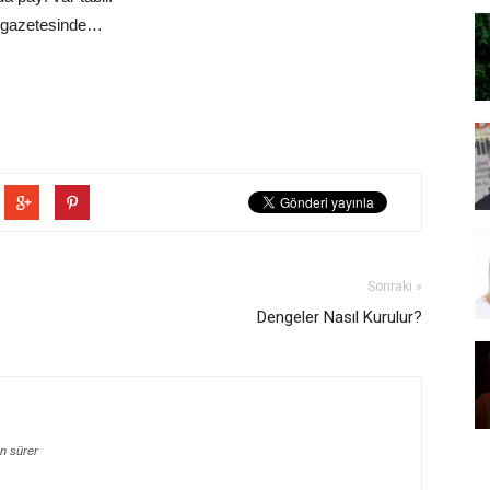
 gazetesinde…
Sonraki »
Dengeler Nasıl Kurulur?
n sürer