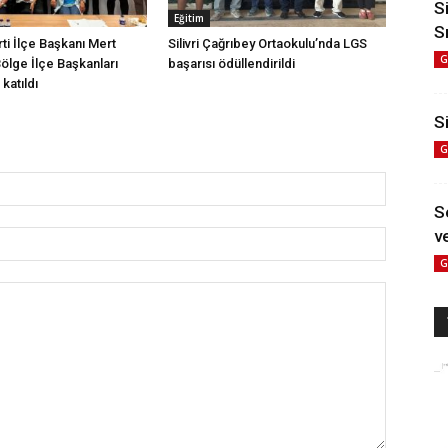
S
Eğitim
S
arti İlçe Başkanı Mert
Silivri Çağrıbey Ortaokulu’nda LGS
G
Bölge İlçe Başkanları
başarısı ödüllendirildi
katıldı
Si
G
S
ve
G