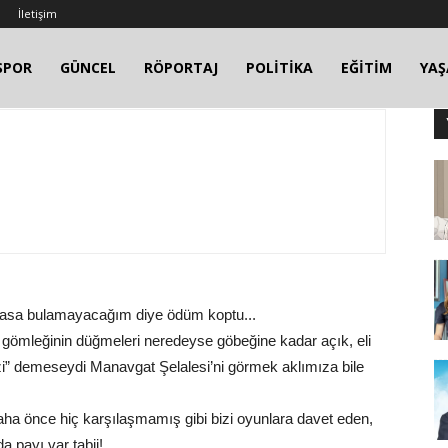
İletişim
SPOR
GÜNCEL
RÖPORTAJ
POLİTİKA
EĞİTİM
YA
masa bulamayacağım diye ödüm koptu...
ylu, gömleğinin düğmeleri neredeyse göbeğine kadar açık, eli
sizi” demeseydi Manavgat Şelalesi’ni görmek aklımıza bile
aha önce hiç karşılaşmamış gibi bizi oyunlara davet eden,
a payı var tabii!