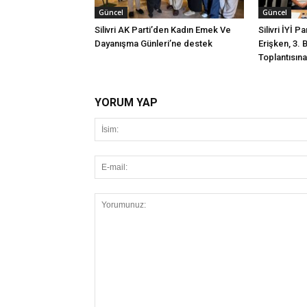
Güncel
Güncel
Silivri AK Parti’den Kadın Emek Ve
Silivri İYİ P
Dayanışma Günleri’ne destek
Erişken, 3. 
Toplantısına 
YORUM YAP