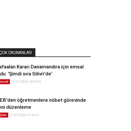
ÇOK OKUNANLAR
afaalan Kararı Danamandıra için emsal
du: 'Şimdi sıra Silivri'de'
31.07.2026 14:00:05
üncel
EB'den öğretmenlere nöbet görevinde
eni düzenleme
27.07.2026 11:36:31
ğitim