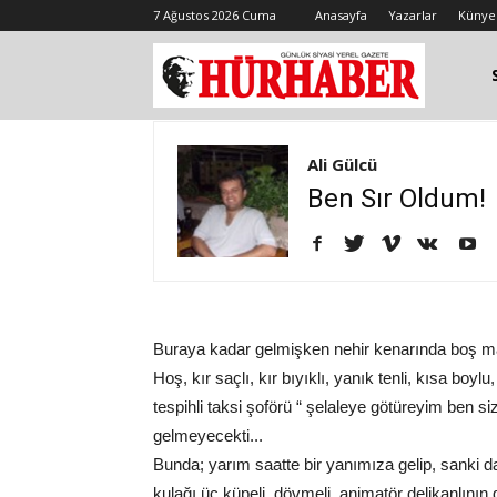
7 Ağustos 2026 Cuma
Anasayfa
Yazarlar
Künye
Ali Gülcü
Ben Sır Oldum!
Buraya kadar gelmişken nehir kenarında boş 
Hoş, kır saçlı, kır bıyıklı, yanık tenli, kısa bo
tespihli taksi şoförü “ şelaleye götüreyim ben 
gelmeyecekti...
Bunda; yarım saatte bir yanımıza gelip, sanki d
kulağı üç küpeli, dövmeli, animatör delikanlının d