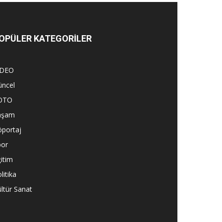
OPÜLER KATEGORİLER
İDEO
üncel
OTO
aşam
öportaj
por
itim
litika
ltür Sanat