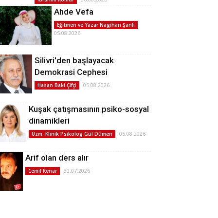
Ahde Vefa
Eğitmen ve Yazar Nagihan Şanlı
05.08.2026
Silivri'den başlayacak
Demokrasi Cephesi
05.08.2026
Hasan Baki Çifçi
Kuşak çatışmasının psiko-sosyal
dinamikleri
05.08.2026
Uzm. Klinik Psikolog Gül Dümen
Arif olan ders alır
30.07.2026
Cemil Kenar