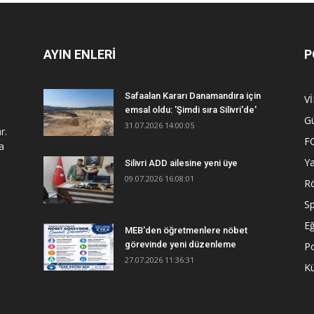
AYIN ENLERİ
P
Safaalan Kararı Danamandıra için
V
emsal oldu: 'Şimdi sıra Silivri'de'
G
31.07.2026 14:00:05
r.
F
a
Y
Silivri ADD ailesine yeni üye
09.07.2026 16:08:01
R
S
Eğ
MEB'den öğretmenlere nöbet
görevinde yeni düzenleme
Po
27.07.2026 11:36:31
Kü