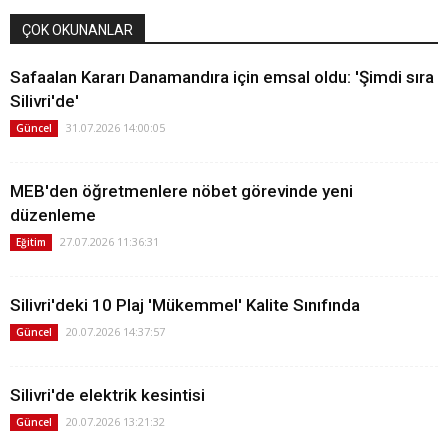
ÇOK OKUNANLAR
Safaalan Kararı Danamandıra için emsal oldu: 'Şimdi sıra
Silivri'de'
31.07.2026 14:00:05
Güncel
MEB'den öğretmenlere nöbet görevinde yeni
düzenleme
27.07.2026 11:36:31
Eğitim
Silivri'deki 10 Plaj 'Mükemmel' Kalite Sınıfında
20.07.2026 14:37:57
Güncel
Silivri'de elektrik kesintisi
20.07.2026 13:21:32
Güncel