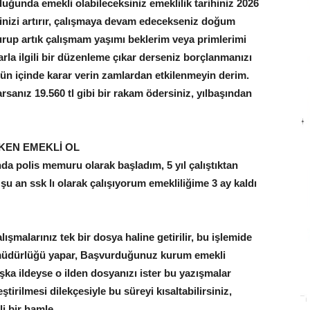
uğunda emekli olabileceksiniz emeklilik tarihiniz 2026
rinizi artırır, çalışmaya devam edecekseniz doğum
rup artık çalışmam yaşımı beklerim veya primlerimi
rla ilgili bir düzenleme çıkar derseniz borçlanmanızı
n içinde karar verin zamlardan etkilenmeyin derim.
sanız 19.560 tl gibi bir rakam ödersiniz, yılbaşından
KEN EMEKLİ OL
nda polis memuru olarak başladım, 5 yıl çalıştıktan
şu an ssk lı olarak çalışıyorum emekliliğime 3 ay kaldı
ışmalarınız tek bir dosya haline getirilir, bu işlemide
l müdürlüğü yapar, Başvurduğunuz kurum emekli
ka ildeyse o ilden dosyanızı ister bu yazışmalar
ştirilmesi dilekçesiyle bu süreyi kısaltabilirsiniz,
i bir hamle.