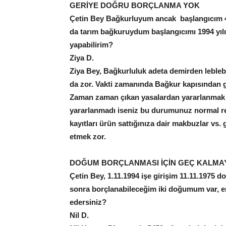
GERİYE DOĞRU BORÇLANMA YOK
Çetin Bey Bağkurluyum ancak başlangıcım 4.1
da tarım bağkuruydum başlangıcımı 1994 yıl
yapabili
Ziya D.
Ziya Bey, Bağkurluluk adeta demirden lebleb
da zor. Vakti zamanında Bağkur kapısından ge
Zaman zaman çıkan yasalardan yararlanmak B
yararlanmadı iseniz bu durumunuz normal res
kayıtları ürün sattığınıza dair makbuzlar vs. 
etmek zor.
DOĞUM BORÇLANMASI İÇİN GEÇ KALMA
Çetin Bey, 1.11.1994 işe girişim 11.11.1975
sonra borçlanabileceğim iki doğumum var, em
edersiniz?
Nil D.