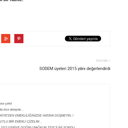
Sonraki »
SODEM üyeleri 2015 yılını değerlendirdi
nse çekti
 ince detaylar...
RKİYE’DEN EMEKLİLİĞİNİZDE HATAYA DÜŞMEYİN..!
UTLU BİR EMEKLİ ÇİZELİM...
UK 101’İ GERİYE DOĞRU BAĞKUR TESCİLİNİ SORDU