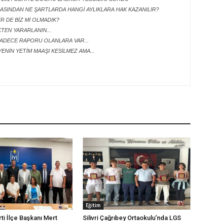
ASINDAN NE ŞARTLARDA HANGİ AYLIKLARA HAK KAZANILIR?
LER DE BİZ Mİ OLMADIK?
İKTEN YARARLANIN...
 SADECE RAPORU OLANLARA VAR...
YENİN YETİM MAAŞI KESİLMEZ AMA...
Eğitim
arti İlçe Başkanı Mert
Silivri Çağrıbey Ortaokulu’nda LGS