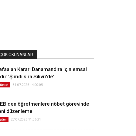
ÇOK OKUNANLAR
afaalan Kararı Danamandıra için emsal
du: 'Şimdi sıra Silivri'de'
31.07.2026 14:00:05
üncel
EB'den öğretmenlere nöbet görevinde
eni düzenleme
27.07.2026 11:36:31
ğitim