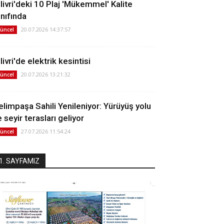
ilivri'deki 10 Plaj 'Mükemmel' Kalite
ınıfında
20.07.2026 14:37:57
üncel
livri'de elektrik kesintisi
20.07.2026 13:21:32
üncel
elimpaşa Sahili Yenileniyor: Yürüyüş yolu
 seyir terasları geliyor
27.07.2026 11:54:24
üncel
1. SAYFAMIZ