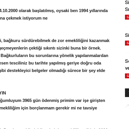
S
S
0.2000 olarak başlatılmış, oysaki ben 1994 yıllarında
G
ına çekmek istiyorum ne
rim?
Si
i, bağkuru sürdürebilmek de zor emekliliğini kazanmak
G
çmeyenlerin çektiği sıkıntı sizinki buna bir örnek.
ağkurluların bu sorunlarına yönelik yapılanmalardan
S
en tesciliniz bu tarihte yapılmış geriye doğru oda
ve
gibi destekleyici belgeler olmadığı sürece bir şey elde
G
YIN
 doğumluyum 3965 gün ödenmiş primim var işe girişten
ekliliğim için borçlanmam gerekir mi ne tavsiye