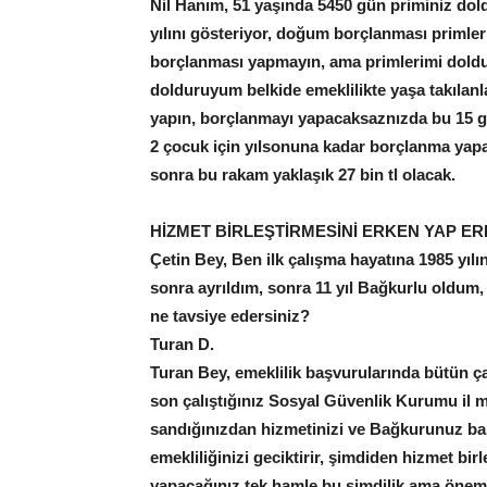
Nil Hanım, 51 yaşında 5450 gün priminiz dold
yılını gösteriyor, doğum borçlanması primle
borçlanması yapmayın, ama primlerimi doldu
dolduruyum belkide emeklilikte yaşa takılanla
yapın, borçlanmayı yapacaksaznızda bu 15 gü
2 çocuk için yılsonuna kadar borçlanma yapar
sonra bu rakam yaklaşık 27 bin tl olacak.
HİZMET BİRLEŞTİRMESİNİ ERKEN YAP ER
Çetin Bey, Ben ilk çalışma hayatına 1985 yılı
sonra ayrıldım, sonra 11 yıl Bağkurlu oldum, 
ne tavsiye edersiniz?
Turan D.
Turan Bey, emeklilik başvurularında bütün çal
son çalıştığınız Sosyal Güvenlik Kurumu i
sandığınızdan hizmetinizi ve Bağkurunuz baş
emekliliğinizi geciktirir, şimdiden hizmet birle
yapacağınız tek hamle bu şimdilik ama öneml