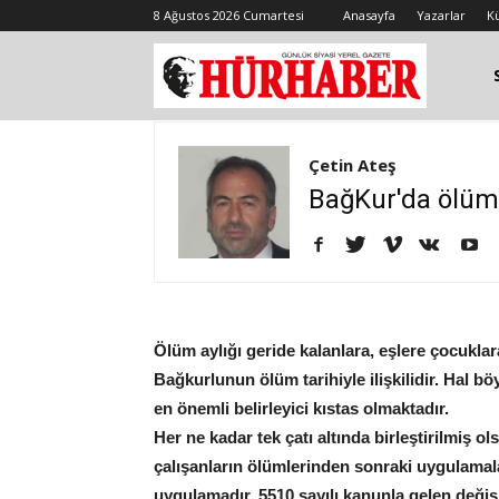
8 Ağustos 2026 Cumartesi
Anasayfa
Yazarlar
K
Çetin Ateş
BağKur'da ölüm 
Ölüm aylığı geride kalanlara, eşlere çocukl
Bağkurlunun ölüm tarihiyle ilişkilidir. Hal b
en önemli belirleyici kıstas olmaktadır.
Her ne kadar tek çatı altında birleştirilmi
çalışanların ölümlerinden sonraki uygulamaların
uygulamadır. 5510 sayılı kanunla gelen değiş