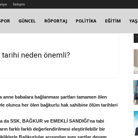
ünye
İletişim
SPOR
GÜNCEL
RÖPORTAJ
POLİTİKA
EĞİTİM
YA
tarihi neden önemli?
ara anne babalara bağlanması şartları tamamen ölen
öyle olunca her ölen bağkurlu hak sahibine ölüm tarihleri
ş olsa da SSK, BAĞKUR ve EMEKLİ SANDIĞI'na tabi
 farklı farklı değerlendirilmesi eleştirilebilir bir
ikliklerle Bağkurlular açısından aynı şartlar devam