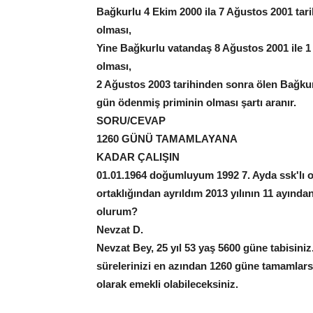
Bağkurlu 4 Ekim 2000 ila 7 Ağustos 2001 tar
olması,
Yine Bağkurlu vatandaş 8 Ağustos 2001 ile 
olması,
2 Ağustos 2003 tarihinden sonra ölen Bağkur
gün ödenmiş priminin olması şartı aranır.
SORU/CEVAP
1260 GÜNÜ TAMAMLAYANA
KADAR ÇALIŞIN
01.01.1964 doğumluyum 1992 7. Ayda ssk'lı ol
ortaklığından ayrıldım 2013 yılının 11 ayında
olur
Nevzat D.
Nevzat Bey, 25 yıl 53 yaş 5600 güne tabisini
sürelerinizi en azından 1260 güne tamamlarsa
olarak emekli olabileceksiniz.