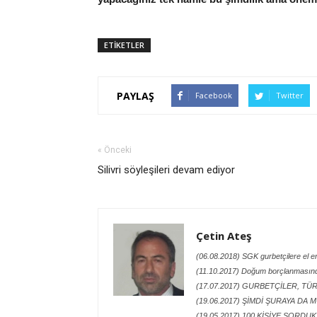
ETİKETLER
PAYLAŞ
Facebook
Twitter
« Önceki
Silivri söyleşileri devam ediyor
Çetin Ateş
(06.08.2018) SGK gurbetçilere el e
(11.10.2017) Doğum borçlanmasında
(17.07.2017) GURBETÇİLER, TÜ
(19.06.2017) ŞİMDİ ŞURAYA DA M
(19.05.2017) 100 KİŞİYE SORD