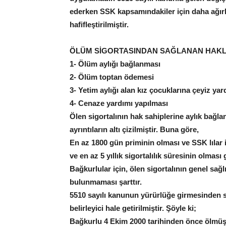
ederken SSK kapsamındakiler için daha ağırl
hafifleştirilmiştir.
ÖLÜM SİGORTASINDAN SAĞLANAN HAK
1- Ölüm aylığı bağlanması
2- Ölüm toptan ödemesi
3- Yetim aylığı alan kız çocuklarına çeyiz ya
4- Cenaze yardımı yapılması
Ölen sigortalının hak sahiplerine aylık bağl
ayrıntıların altı çizilmiştir. Buna göre,
En az 1800 gün priminin olması ve SSK lılar 
ve en az 5 yıllık sigortalılık süresinin olması 
Bağkurlular için, ölen sigortalının genel sağ
bulunmaması şarttır.
5510 sayılı kanunun yürürlüğe girmesinden son
belirleyici hale getirilmiştir. Şöyle ki;
Bağkurlu 4 Ekim 2000 tarihinden önce ölmü