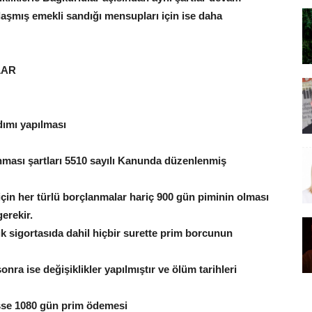
aşmış emekli sandığı mensupları için ise daha
LAR
rdımı yapılması
anması şartları 5510 sayılı Kanunda düzenlenmiş
için her türlü borçlanmalar hariç 900 gün piminin olması
gerekir.
lık sigortasıda dahil hiçbir surette prim borcunun
ra ise değişiklikler yapılmıştır ve ölüm tarihleri
şse 1080 gün prim ödemesi