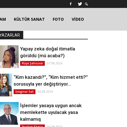
ŞAM
KÜLTÜR SANAT
FOTO
VİDEO
YAZARLAR
Yapay zeka doğal itimatla
görüldü (mü acaba?)
07.08.2026
Rüya Şahsuvar
“Kim kazandı?”, “Kim hizmet etti?”
sorusuyla yer değiştiriyor…
06.08.2026
Sevginar Sali
İşlemler yasaya uygun ancak
memlekette uyulacak yasa
kalmamış
06.08.2026
İbrahim Kömür