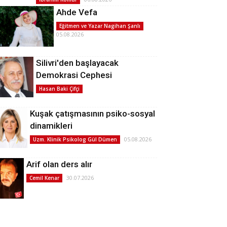
Ahde Vefa
Eğitmen ve Yazar Nagihan Şanlı
05.08.2026
Silivri'den başlayacak
Demokrasi Cephesi
Hasan Baki Çifçi
Kuşak çatışmasının psiko-sosyal
dinamikleri
05.08.2026
Uzm. Klinik Psikolog Gül Dümen
Arif olan ders alır
30.07.2026
Cemil Kenar