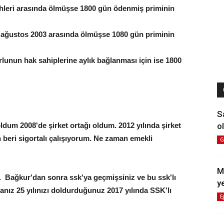
ihleri arasında ölmüşse 1800 gün ödenmiş priminin
1 ağustos 2003 arasında ölmüşse 1080 gün priminin
lunun hak sahiplerine aylık bağlanması için ise 1800
S
ol
dum 2008'de şirket ortağı oldum. 2012 yılında şirket
n beri sigortalı çalışıyorum. Ne zaman emekli
G
um?
M
z. Bağkur'dan sonra ssk'ya geçmişsiniz ve bu ssk'lı
y
nız 25 yılınızı doldurduğunuz 2017 yılında SSK'lı
E