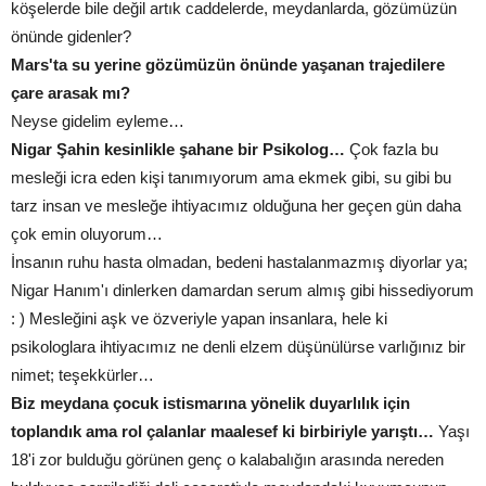
köşelerde bile değil artık caddelerde, meydanlarda, gözümüzün
önünde gidenler?
Mars'ta su yerine gözümüzün önünde yaşanan trajedilere
çare arasak mı?
Neyse gidelim eyleme…
Nigar Şahin kesinlikle şahane bir Psikolog…
Çok fazla bu
mesleği icra eden kişi tanımıyorum ama ekmek gibi, su gibi bu
tarz insan ve mesleğe ihtiyacımız olduğuna her geçen gün daha
çok emin oluyorum…
İnsanın ruhu hasta olmadan, bedeni hastalanmazmış diyorlar ya;
Nigar Hanım'ı dinlerken damardan serum almış gibi hissediyorum
: ) Mesleğini aşk ve özveriyle yapan insanlara, hele ki
psikologlara ihtiyacımız ne denli elzem düşünülürse varlığınız bir
nimet; teşekkürler…
Biz meydana çocuk istismarına yönelik duyarlılık için
toplandık ama rol çalanlar maalesef ki birbiriyle yarıştı…
Yaşı
18'i zor bulduğu görünen genç o kalabalığın arasında nereden