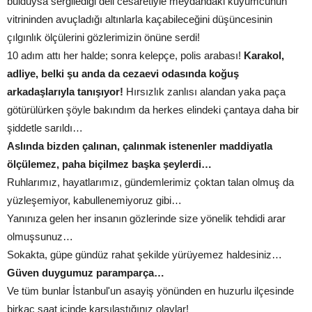
bulduysa sergilediği deli cesaretiyle meydandaki kuyumcunun
vitrininden avuçladığı altınlarla kaçabileceğini düşüncesinin
çılgınlık ölçülerini gözlerimizin önüne serdi!
10 adım attı her halde; sonra kelepçe, polis arabası!
Karakol,
adliye, belki şu anda da cezaevi odasında koğuş
arkadaşlarıyla tanışıyor!
Hırsızlık zanlısı alandan yaka paça
götürülürken şöyle bakındım da herkes elindeki çantaya daha bir
şiddetle sarıldı…
Aslında bizden çalınan, çalınmak istenenler maddiyatla
ölçülemez, paha biçilmez başka şeylerdi…
Ruhlarımız, hayatlarımız, gündemlerimiz çoktan talan olmuş da
yüzleşemiyor, kabullenemiyoruz gibi…
Yanınıza gelen her insanın gözlerinde size yönelik tehdidi arar
olmuşsunuz…
Sokakta, güpe gündüz rahat şekilde yürüyemez haldesiniz…
Güven duygumuz paramparça…
Ve tüm bunlar İstanbul'un asayiş yönünden en huzurlu ilçesinde
birkaç saat içinde karşılaştığınız olaylar!