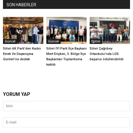
SON HABERLER
Güncel
Güncel
Eğitim
Silivri AK Parti’den Kadın
Silivri İYİ Parti İlçe Başkanı
Silivri Çağrıbey
Emek Ve Dayanışma
Mert Erişken, 3. Bölge İlçe
Ortaokulu’nda LGS
Günleri’ne destek
Başkanları Toplantısına
başarısı ödüllendirildi
katıldı
YORUM YAP