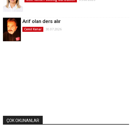
Arif olan ders alır
30.07.2026
Cemil Kenar
ÇOK OKUNANLAR