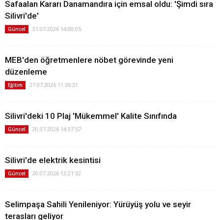
Safaalan Kararı Danamandıra için emsal oldu: 'Şimdi sıra
Silivri'de'
31.07.2026 14:00:05
Güncel
MEB'den öğretmenlere nöbet görevinde yeni
düzenleme
27.07.2026 11:36:31
Eğitim
Silivri'deki 10 Plaj 'Mükemmel' Kalite Sınıfında
20.07.2026 14:37:57
Güncel
Silivri'de elektrik kesintisi
20.07.2026 13:21:32
Güncel
Selimpaşa Sahili Yenileniyor: Yürüyüş yolu ve seyir
terasları geliyor