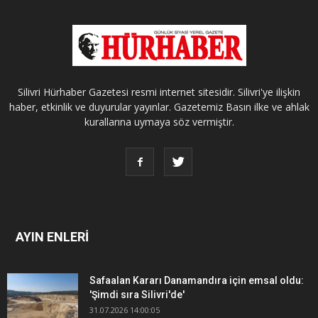
Silivri Hürhaber Gazetesi resmi internet sitesidir. Silivri'ye ilişkin
haber, etkinlik ve duyurular yayınlar. Gazetemiz Basın ilke ve ahlak
kurallarına uymaya söz vermiştir.
AYIN ENLERİ
Safaalan Kararı Danamandıra için emsal oldu:
'Şimdi sıra Silivri'de'
31.07.2026 14:00:05