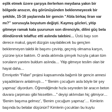
eşlik etmek üzere çarşıya ilerlerken meydana yakın bir
bölgede ansızın, dış görünüşünden beklenmeyecek bir
şekilde, 15-16 yaşlarında bir gencin “Abla birkaç liran var
mı?” sorusuyla boyutum değişti. Kaymış gözleri, yitip
gitmeye ramak kala şuurunun son direnciyle, dilini güç bela
döndürerek telaffuz etti aslında talebini…
Üstü başı son
derece makul, gayet düzgün sayılabilecek bu gençten
beklenmeyen talebi ile başımı çevirip, geçmiş olmama karşın,
yüzüne iyice baktım. O anda aklımda şimşek hızıyla çakan tüm
soruların yanıtını buldum aslında… Yitip gitmeye teslim olan bir
hayat daha…
Emniyetin “Fidan” projesi kapsamında bağımlı bir gencin annesi
yaşadıklarını anlatmıştı… “ ‘Benim çocuğum asla böyle bir şey
yapmaz' diyordum. Öğrendiğimde hızla seyreden bir aracın beton
duvara çarpması gibi hissettim…” deyişi aklımdan hiç gitmiyor…
‘Benim başıma gelmez', ‘Benim çocuğum yapmaz'… Kimlerin
başında bu belalar düşünün? Kimlerin çocukları bu kuytu