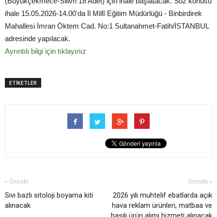
(Büyükçekmece-Silivri 18 Adet) için ihale başlatacak. Söz konusu
ihale 15.05.2026-14.00'da İl Millî Eğitim Müdürlüğü - Binbirdirek
Mahallesi İmran Öktem Cad. No:1 Sultanahmet-Fatih/İSTANBUL
adresinde yapılacak.
Ayrıntılı bilgi için tıklayınız
ETİKETLER
« Önceki
Sonraki »
Sıvı bazlı sitoloji boyama kiti
2026 yılı muhtelif ebatlarda açık
alınacak
hava reklam ürünleri, matbaa ve
basılı ürün alımı hizmeti alınacak