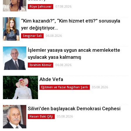
07.08.2026
Rüya Şahsuvar
“Kim kazandı?”, “Kim hizmet etti?” sorusuyla
yer değiştiriyor…
06.08.2026
Sevginar Sali
İşlemler yasaya uygun ancak memlekette
uyulacak yasa kalmamış
06.08.2026
İbrahim Kömür
Ahde Vefa
05.08.2026
Eğitmen ve Yazar Nagihan Şanlı
Silivri'den başlayacak Demokrasi Cephesi
05.08.2026
Hasan Baki Çifçi