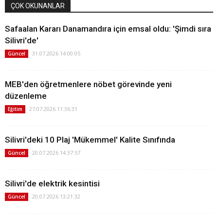
ÇOK OKUNANLAR
Safaalan Kararı Danamandıra için emsal oldu: 'Şimdi sıra
Silivri'de'
31.07.2026 14:00:05
Güncel
MEB'den öğretmenlere nöbet görevinde yeni
düzenleme
27.07.2026 11:36:31
Eğitim
Silivri'deki 10 Plaj 'Mükemmel' Kalite Sınıfında
20.07.2026 14:37:57
Güncel
Silivri'de elektrik kesintisi
20.07.2026 13:21:32
Güncel