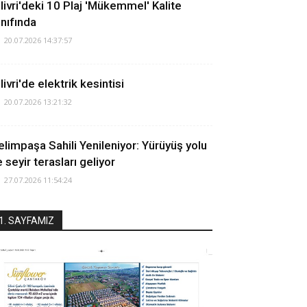
ilivri'deki 10 Plaj 'Mükemmel' Kalite
ınıfında
20.07.2026 14:37:57
livri'de elektrik kesintisi
20.07.2026 13:21:32
elimpaşa Sahili Yenileniyor: Yürüyüş yolu
 seyir terasları geliyor
27.07.2026 11:54:24
1. SAYFAMIZ