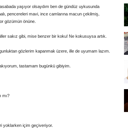
kasabada yaşıyor olsaydım ben de gündüz uykusunda
lı, pencereleri mavi, ince camlarına macun çekilmiş,
eliyor gözümün önüne.
ler sakız gibi, mise benzer bir koku! Ne kokusuysa artık.
orgunluktan gözlerim kapanmak üzere, ille de uyumam lazım.
 bakıyorum, tastamam bugünkü gibiyim.
ım mı?
i yoklarken içim geçiveriyor.