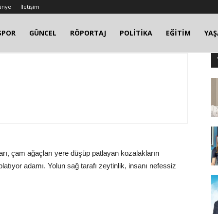
ünye
İletişim
SPOR
GÜNCEL
RÖPORTAJ
POLİTİKA
EĞİTİM
YA
çları, çam ağaçları yere düşüp patlayan kozalakların
tıyor adamı. Yolun sağ tarafı zeytinlik, insanı nefessiz