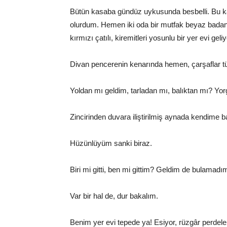
Bütün kasaba gündüz uykusunda besbelli. Bu 
olurdum. Hemen iki oda bir mutfak beyaz badana
kırmızı çatılı, kiremitleri yosunlu bir yer evi g
Divan pencerenin kenarında hemen, çarşaflar tül
Yoldan mı geldim, tarladan mı, balıktan mı? Y
Zincirinden duvara iliştirilmiş aynada kendime
Hüzünlüyüm sanki biraz.
Biri mi gitti, ben mi gittim? Geldim de bulamad
Var bir hal de, dur bakalım.
Benim yer evi tepede ya! Esiyor, rüzgâr perdeler