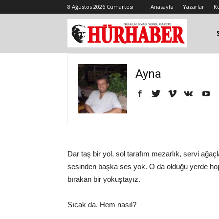
8 Ağustos 2026 Cumartesi
Anasayfa
Yazarlar
K
Ayna
Dar taş bir yol, sol tarafım mezarlık, servi ağa
sesinden başka ses yok. O da olduğu yerde hopla
bırakan bir yokuştayız.
Sıcak da. Hem nasıl?