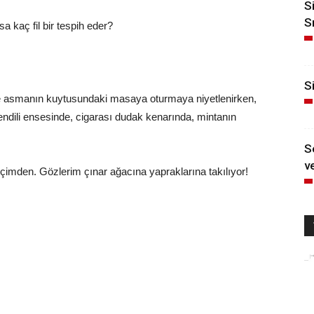
S
S
a kaç fil bir tespih eder?
Si
de asmanın kuytusundaki masaya oturmaya niyetlenirken,
ndili ensesinde, cigarası dudak kenarında, mintanın
S
ve
çimden. Gözlerim çınar ağacına yapraklarına takılıyor!