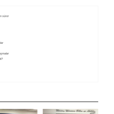
n sürer
lar
uşmalar
di?