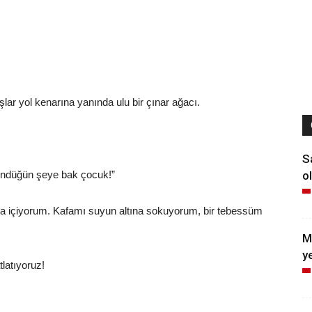
lar yol kenarına yanında ulu bir çınar ağacı.
S
ol
şündüğün şeye bak çocuk!”
a içiyorum. Kafamı suyun altına sokuyorum, bir tebessüm
M
y
latıyoruz!