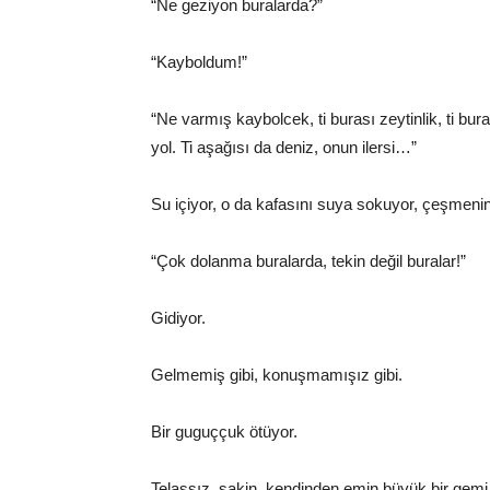
“Ne geziyon buralarda?”
“Kayboldum!”
“Ne varmış kaybolcek, ti burası zeytinlik, ti bura
yol. Ti aşağısı da deniz, onun ilersi…”
Su içiyor, o da kafasını suya sokuyor, çeşmenin
“Çok dolanma buralarda, tekin değil buralar!”
Gidiyor.
Gelmemiş gibi, konuşmamışız gibi.
Bir guguççuk ötüyor.
Telaşsız, sakin, kendinden emin büyük bir gem