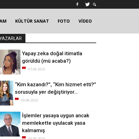
ŞAM
KÜLTÜR SANAT
FOTO
VİDEO
YAZARLAR
Yapay zeka doğal itimatla
görüldü (mü acaba?)
07.08.2026
“Kim kazandı?”, “Kim hizmet etti?”
sorusuyla yer değiştiriyor…
06.08.2026
İşlemler yasaya uygun ancak
memlekette uyulacak yasa
kalmamış
06.08.2026