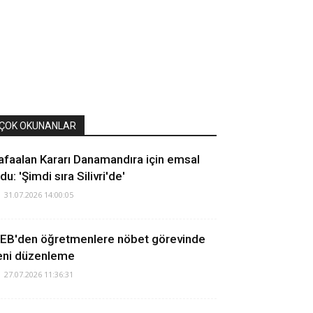
ÇOK OKUNANLAR
afaalan Kararı Danamandıra için emsal
du: 'Şimdi sıra Silivri'de'
31.07.2026 14:00:05
EB'den öğretmenlere nöbet görevinde
eni düzenleme
27.07.2026 11:36:31