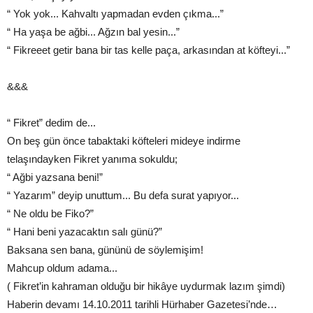
“ Yok yok... Kahvaltı yapmadan evden çıkma...”
“ Ha yaşa be ağbi... Ağzın bal yesin...”
“ Fikreeet getir bana bir tas kelle paça, arkasından at köfteyi...”
&&&
“ Fikret” dedim de...
On beş gün önce tabaktaki köfteleri mideye indirme
telaşındayken Fikret yanıma sokuldu;
“ Ağbi yazsana beni!”
“ Yazarım” deyip unuttum... Bu defa surat yapıyor...
“ Ne oldu be Fiko?”
“ Hani beni yazacaktın salı günü?”
Baksana sen bana, gününü de söylemişim!
Mahcup oldum adama...
( Fikret’in kahraman olduğu bir hikâye uydurmak lazım şimdi)
Haberin devamı 14.10.2011 tarihli Hürhaber Gazetesi’nde…