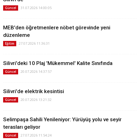
31.07.2026 14:00:05
Güncel
MEB'den öğretmenlere nöbet görevinde yeni
düzenleme
27.07.2026 11:36:31
Eğitim
Silivri'deki 10 Plaj 'Mükemmel' Kalite Sınıfında
20.07.2026 14:37:57
Güncel
Silivri'de elektrik kesintisi
20.07.2026 13:21:32
Güncel
Selimpaşa Sahili Yenileniyor: Yürüyüş yolu ve seyir
terasları geliyor
27.07.2026 11:54:24
Güncel