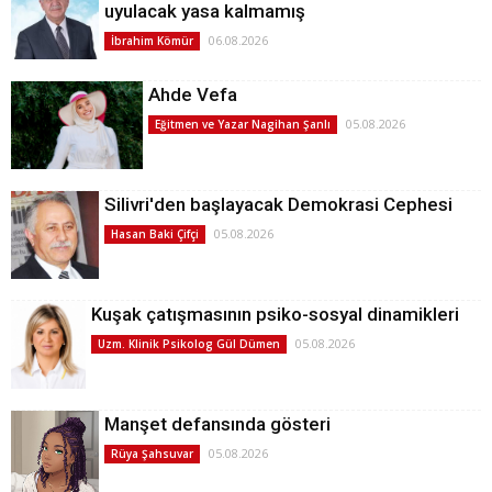
uyulacak yasa kalmamış
06.08.2026
İbrahim Kömür
Ahde Vefa
05.08.2026
Eğitmen ve Yazar Nagihan Şanlı
Silivri'den başlayacak Demokrasi Cephesi
05.08.2026
Hasan Baki Çifçi
Kuşak çatışmasının psiko-sosyal dinamikleri
05.08.2026
Uzm. Klinik Psikolog Gül Dümen
Manşet defansında gösteri
05.08.2026
Rüya Şahsuvar