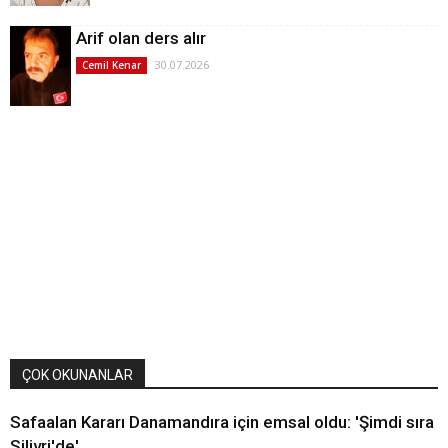
Arif olan ders alır
30.07.2026
Cemil Kenar
ÇOK OKUNANLAR
Safaalan Kararı Danamandıra için emsal oldu: 'Şimdi sıra
Silivri'de'