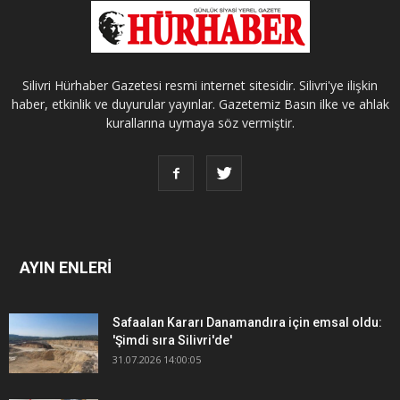
Silivri Hürhaber Gazetesi resmi internet sitesidir. Silivri'ye ilişkin
haber, etkinlik ve duyurular yayınlar. Gazetemiz Basın ilke ve ahlak
kurallarına uymaya söz vermiştir.
AYIN ENLERİ
Safaalan Kararı Danamandıra için emsal oldu:
'Şimdi sıra Silivri'de'
31.07.2026 14:00:05