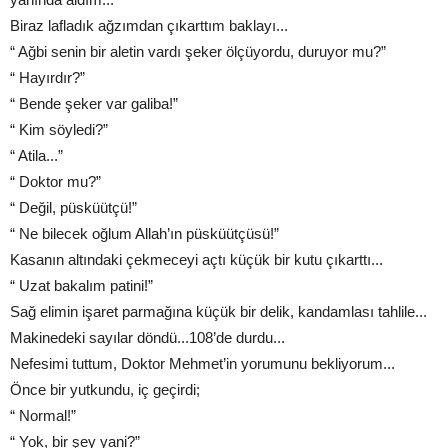
Biraz lafladık ağzımdan çıkarttım baklayı...
“ Ağbi senin bir aletin vardı şeker ölçüyordu, duruyor mu?”
“ Hayırdır?”
“ Bende şeker var galiba!”
“ Kim söyledi?”
“ Atila...”
“ Doktor mu?”
“ Değil, püsküütçü!”
“ Ne bilecek oğlum Allah’ın püsküütçüsü!”
Kasanın altındaki çekmeceyi açtı küçük bir kutu çıkarttı...
“ Uzat bakalım patini!”
Sağ elimin işaret parmağına küçük bir delik, kandamlası tahlile...
Makinedeki sayılar döndü...108’de durdu...
Nefesimi tuttum, Doktor Mehmet’in yorumunu bekliyorum...
Önce bir yutkundu, iç geçirdi;
“ Normal!”
“ Yok, bir şey yani?”