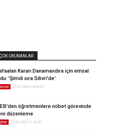
ÇOK OKUNANLAR
afaalan Kararı Danamandıra için emsal
du: 'Şimdi sıra Silivri'de'
31.07.2026 14:00:05
üncel
EB'den öğretmenlere nöbet görevinde
eni düzenleme
27.07.2026 11:36:31
ğitim