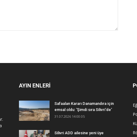
AYIN ENLERİ
P
Safaalan Kararı Danamandıra için
Eğ
emsal oldu: 'Şimdi sıra Silivri'de'
Po
31.07.2026 14:00:05
r.
Kü
a
R
Silivri ADD ailesine yeni üye