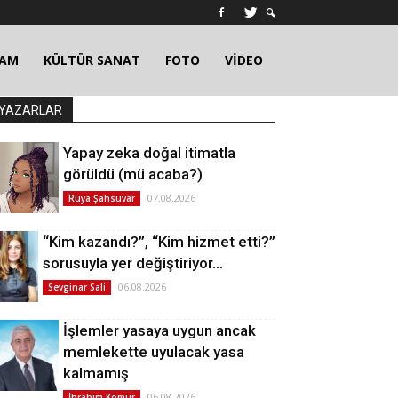
ŞAM
KÜLTÜR SANAT
FOTO
VİDEO
YAZARLAR
Yapay zeka doğal itimatla
görüldü (mü acaba?)
07.08.2026
Rüya Şahsuvar
“Kim kazandı?”, “Kim hizmet etti?”
sorusuyla yer değiştiriyor…
06.08.2026
Sevginar Sali
İşlemler yasaya uygun ancak
memlekette uyulacak yasa
kalmamış
06.08.2026
İbrahim Kömür