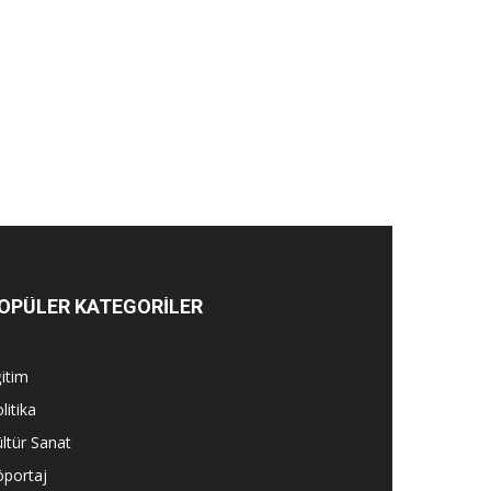
OPÜLER KATEGORİLER
itim
litika
ltür Sanat
öportaj