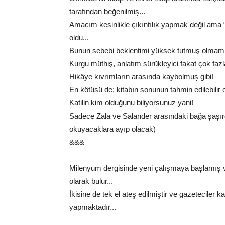
tarafından beğenilmiş...
Amacım kesinlikle çıkıntılık yapmak değil ama “
oldu...
Bunun sebebi beklentimi yüksek tutmuş olmam, ol
Kurgu müthiş, anlatım sürükleyici fakat çok fazl
Hikâye kıvrımların arasında kaybolmuş gibi!
En kötüsü de; kitabın sonunun tahmin edilebilir 
Katilin kim olduğunu biliyorsunuz yani!
Sadece Zala ve Salander arasındaki bağa şaşırd
okuyacaklara ayıp olacak)
&&&
Milenyum dergisinde yeni çalışmaya başlamış ve
olarak bulur...
İkisine de tek el ateş edilmiştir ve gazeteciler 
yapmaktadır...