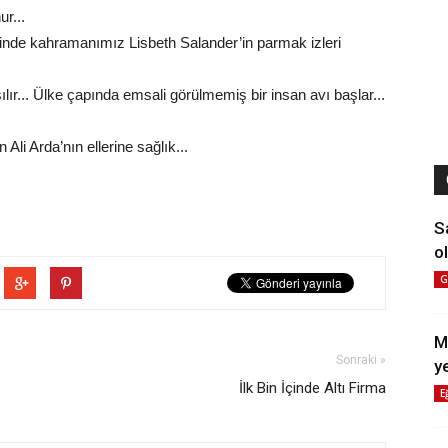
r...
rinde kahramanımız Lisbeth Salander’in parmak izleri
r... Ülke çapında emsali görülmemiş bir insan avı başlar...
li Arda’nın ellerine sağlık...
S
ol
G
M
Sonraki »
y
İlk Bin İçinde Altı Firma
E