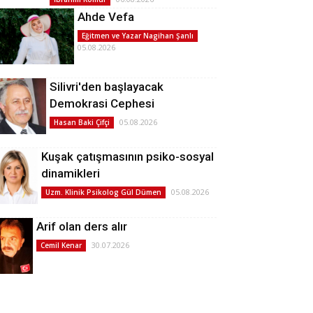
Ahde Vefa
Eğitmen ve Yazar Nagihan Şanlı
05.08.2026
Silivri'den başlayacak
Demokrasi Cephesi
05.08.2026
Hasan Baki Çifçi
Kuşak çatışmasının psiko-sosyal
dinamikleri
05.08.2026
Uzm. Klinik Psikolog Gül Dümen
Arif olan ders alır
30.07.2026
Cemil Kenar