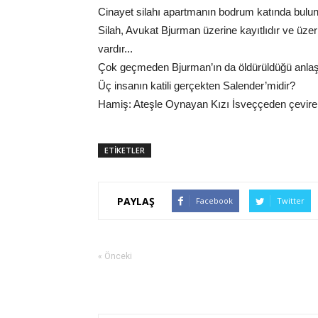
Cinayet silahı apartmanın bodrum katında bulunu
Silah, Avukat Bjurman üzerine kayıtlıdır ve üze
vardır...
Çok geçmeden Bjurman’ın da öldürüldüğü anlaşılı
Üç insanın katili gerçekten Salender’midir?
Hamiş: Ateşle Oynayan Kızı İsveççeden çeviren A
ETİKETLER
PAYLAŞ
Facebook
Twitter
« Önceki