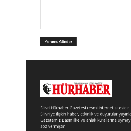
Silivri Hürhaber Gazetesi resmi internet sitesidir.
Silivri'ye ilişkin haber, etkinlik ve duyurular yayınla
Gazetemiz Basın ilke ve ahlak kurallarına uymay
söz vermiştir.