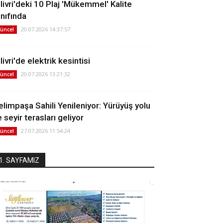
ilivri'deki 10 Plaj 'Mükemmel' Kalite
ınıfında
20.07.2026 14:37:57
üncel
livri'de elektrik kesintisi
20.07.2026 13:21:32
üncel
elimpaşa Sahili Yenileniyor: Yürüyüş yolu
 seyir terasları geliyor
27.07.2026 11:54:24
üncel
1. SAYFAMIZ