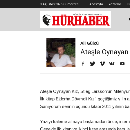
8 Ağustos 2026 Cumartesi
Anasayfa
Yazarlar
K
Ali Gülcü
Ateşle Oynayan 
Ateşle Oynayan Kız, Stıeg Larsson’un Milenyum üç
İlk kitap Ejderha Dövmeli Kız’ı geçtiğimiz yılın
Sanıyorum serinin üçüncü kitabı 2011 yılının bah
Yazıyı kaleme almaya başlamadan önce, internet
Genelde ilk kitap ve ikinci kitap arasında karşı