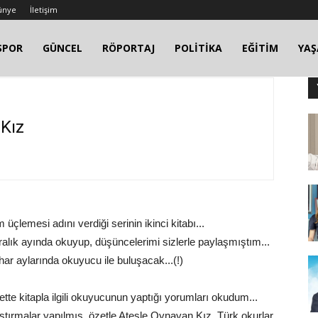
ünye
İletişim
SPOR
GÜNCEL
RÖPORTAJ
POLİTİKA
EĞİTİM
YA
Kız
lemesi adını verdiği serinin ikinci kitabı...
 aralık ayında okuyup, düşüncelerimi sizlerle paylaşmıştım...
ar aylarında okuyucu ile buluşacak...(!)
te kitapla ilgili okuyucunun yaptığı yorumları okudum...
laştırmalar yapılmış, özetle Ateşle Oynayan Kız, Türk okurlar