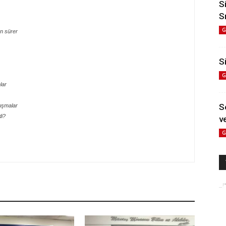
S
S
G
n sürer
Si
G
lar
S
uşmalar
di?
ve
G