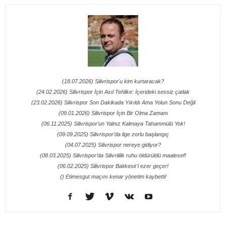
(18.07.2026) Silivrispor'u kim kurtaracak?
(24.02.2026) Silivrispor İçin Asıl Tehlike: İçerideki sessiz çatlak
(23.02.2026) Silivrispor Son Dakikada Yıkıldı Ama Yolun Sonu Değil
(09.01.2026) Silivrispor İçin Bir Olma Zamanı
(06.11.2025) Silivrispor’un Yalnız Kalmaya Tahammülü Yok!
(09.09.2025) Silivrispor’da lige zorlu başlangıç
(04.07.2025) Silivrispor nereye gidiyor?
(08.03.2025) Silivrispor’da Silivrililik ruhu öldürüldü maalesef!
(06.02.2025) Silivrispor Balıkesir'i ezer geçer!
() Etimesgut maçını kenar yönetim kaybetti!