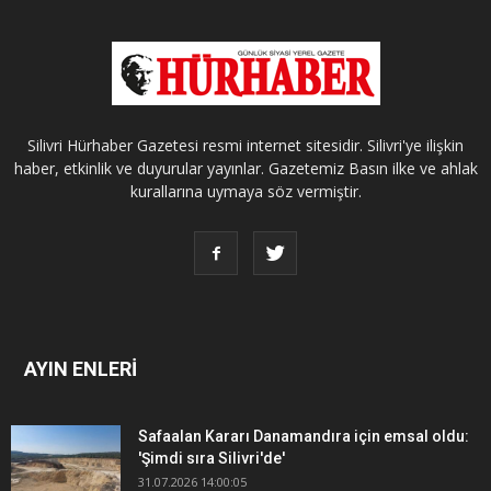
Silivri Hürhaber Gazetesi resmi internet sitesidir. Silivri'ye ilişkin
haber, etkinlik ve duyurular yayınlar. Gazetemiz Basın ilke ve ahlak
kurallarına uymaya söz vermiştir.
AYIN ENLERİ
Safaalan Kararı Danamandıra için emsal oldu:
'Şimdi sıra Silivri'de'
31.07.2026 14:00:05