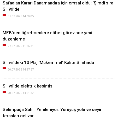
Safaalan Kararı Danamandıra için emsal oldu: 'Şimdi sıra
Silivri'de'
31.07.2026 14:00:05
MEB'den öğretmenlere nöbet görevinde yeni
düzenleme
27.07.2026 11:36:31
Silivri'deki 10 Plaj 'Mükemmel' Kalite Sınıfında
20.07.2026 14:37:57
Silivri'de elektrik kesintisi
20.07.2026 13:21:32
Selimpaşa Sahili Yenileniyor: Yürüyüş yolu ve seyir
terasları geliyor