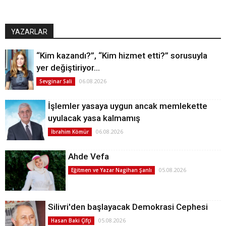
YAZARLAR
“Kim kazandı?”, “Kim hizmet etti?” sorusuyla
yer değiştiriyor…
06.08.2026
Sevginar Sali
İşlemler yasaya uygun ancak memlekette
uyulacak yasa kalmamış
06.08.2026
İbrahim Kömür
Ahde Vefa
05.08.2026
Eğitmen ve Yazar Nagihan Şanlı
Silivri'den başlayacak Demokrasi Cephesi
05.08.2026
Hasan Baki Çifçi