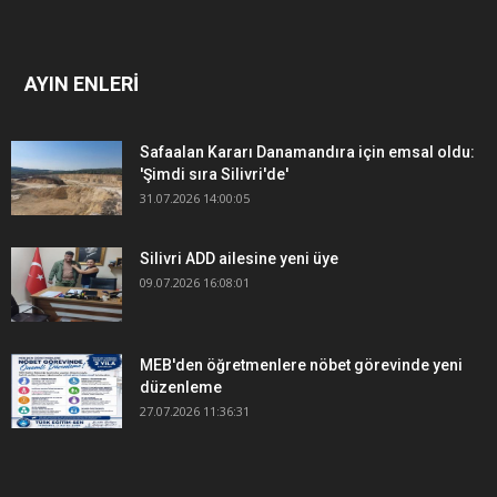
AYIN ENLERİ
Safaalan Kararı Danamandıra için emsal oldu:
'Şimdi sıra Silivri'de'
31.07.2026 14:00:05
Silivri ADD ailesine yeni üye
09.07.2026 16:08:01
MEB'den öğretmenlere nöbet görevinde yeni
düzenleme
27.07.2026 11:36:31