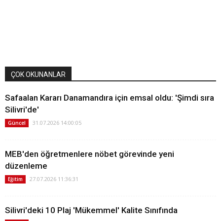
ÇOK OKUNANLAR
Safaalan Kararı Danamandıra için emsal oldu: 'Şimdi sıra
Silivri'de'
31.07.2026 14:00:05
Güncel
MEB'den öğretmenlere nöbet görevinde yeni
düzenleme
27.07.2026 11:36:31
Eğitim
Silivri'deki 10 Plaj 'Mükemmel' Kalite Sınıfında