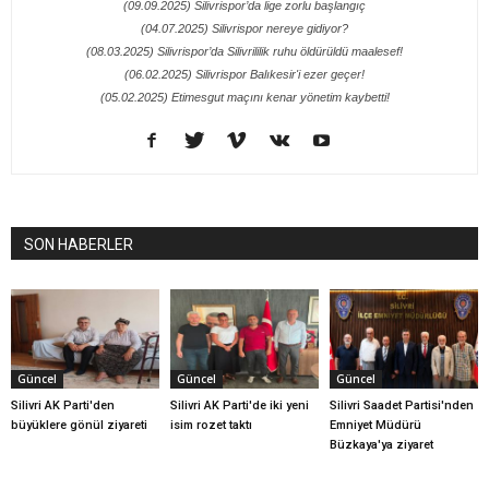
(09.09.2025) Silivrispor’da lige zorlu başlangıç
(04.07.2025) Silivrispor nereye gidiyor?
(08.03.2025) Silivrispor’da Silivrililik ruhu öldürüldü maalesef!
(06.02.2025) Silivrispor Balıkesir'i ezer geçer!
(05.02.2025) Etimesgut maçını kenar yönetim kaybetti!
SON HABERLER
Güncel
Güncel
Güncel
Silivri AK Parti'den
Silivri AK Parti'de iki yeni
Silivri Saadet Partisi'nden
büyüklere gönül ziyareti
isim rozet taktı
Emniyet Müdürü
Büzkaya'ya ziyaret