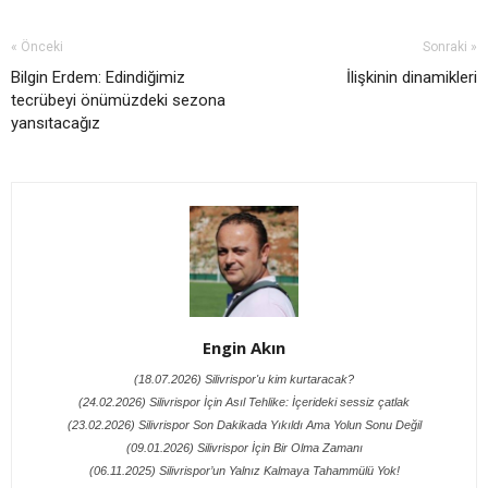
« Önceki
Sonraki »
Bilgin Erdem: Edindiğimiz
İlişkinin dinamikleri
tecrübeyi önümüzdeki sezona
yansıtacağız
Engin Akın
(18.07.2026) Silivrispor'u kim kurtaracak?
(24.02.2026) Silivrispor İçin Asıl Tehlike: İçerideki sessiz çatlak
(23.02.2026) Silivrispor Son Dakikada Yıkıldı Ama Yolun Sonu Değil
(09.01.2026) Silivrispor İçin Bir Olma Zamanı
(06.11.2025) Silivrispor’un Yalnız Kalmaya Tahammülü Yok!