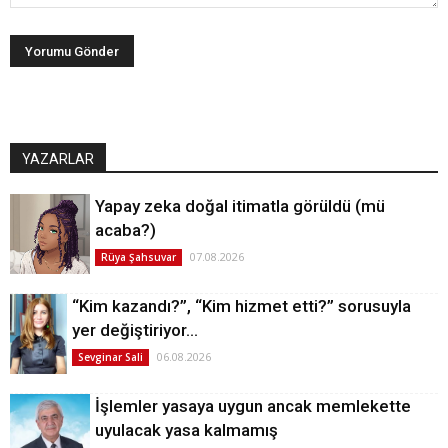
YAZARLAR
Yapay zeka doğal itimatla görüldü (mü
acaba?)
07.08.2026
Rüya Şahsuvar
“Kim kazandı?”, “Kim hizmet etti?” sorusuyla
yer değiştiriyor…
06.08.2026
Sevginar Sali
İşlemler yasaya uygun ancak memlekette
uyulacak yasa kalmamış