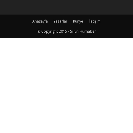
Anasayfa
Yazarlar
Künye
İletişim
© Copyright 2015 - Silivri Hürhaber