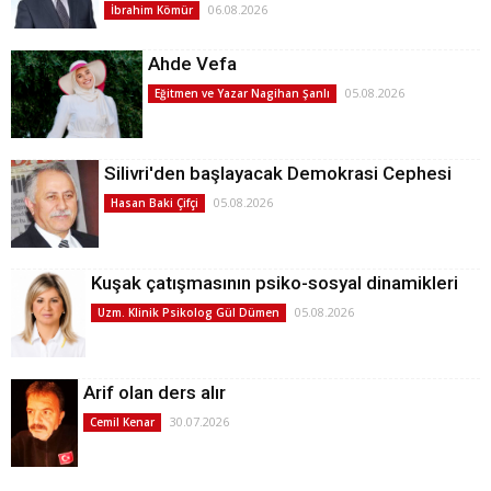
06.08.2026
İbrahim Kömür
Ahde Vefa
05.08.2026
Eğitmen ve Yazar Nagihan Şanlı
Silivri'den başlayacak Demokrasi Cephesi
05.08.2026
Hasan Baki Çifçi
Kuşak çatışmasının psiko-sosyal dinamikleri
05.08.2026
Uzm. Klinik Psikolog Gül Dümen
Arif olan ders alır
30.07.2026
Cemil Kenar