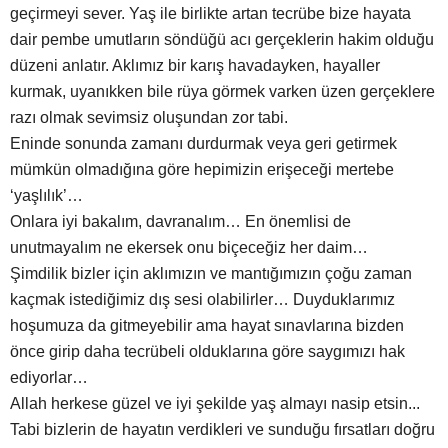
geçirmeyi sever. Yaş ile birlikte artan tecrübe bize hayata
dair pembe umutların söndüğü acı gerçeklerin hakim olduğu
düzeni anlatır. Aklımız bir karış havadayken, hayaller
kurmak, uyanıkken bile rüya görmek varken üzen gerçeklere
razı olmak sevimsiz oluşundan zor tabi.
Eninde sonunda zamanı durdurmak veya geri getirmek
mümkün olmadığına göre hepimizin erişeceği mertebe
‘yaşlılık’…
Onlara iyi bakalım, davranalım… En önemlisi de
unutmayalım ne ekersek onu biçeceğiz her daim…
Şimdilik bizler için aklımızın ve mantığımızın çoğu zaman
kaçmak istediğimiz dış sesi olabilirler… Duyduklarımız
hoşumuza da gitmeyebilir ama hayat sınavlarına bizden
önce girip daha tecrübeli olduklarına göre saygımızı hak
ediyorlar…
Allah herkese güzel ve iyi şekilde yaş almayı nasip etsin...
Tabi bizlerin de hayatın verdikleri ve sunduğu fırsatları doğru