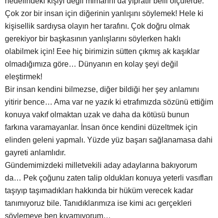
hedefindeki kişiyi değil mimarını da yıpratır belli ölçülerde.
Çok zor bir insan için diğerinin yanlışını söylemek! Hele ki
kişisellik sardıysa olayın her tarafını. Çok doğru olmak
gerekiyor bir başkasının yanlışlarını söylerken haklı
olabilmek için! Eee hiç birimizin sütten çıkmış ak kaşıklar
olmadığımıza göre… Dünyanın en kolay şeyi değil
eleştirmek!
Bir insan kendini bilmezse, diğer bildiği her şey anlamını
yitirir bence… Ama var ne yazık ki etrafımızda sözünü ettiğim
konuya vakıf olmaktan uzak ve daha da kötüsü bunun
farkına varamayanlar. İnsan önce kendini düzeltmek için
elinden geleni yapmalı. Yüzde yüz başarı sağlanamasa dahi
gayreti anlamlıdır.
Gündemimizdeki milletvekili aday adaylarına bakıyorum
da… Pek çoğunu zaten talip oldukları konuya yeterli vasıfları
taşıyıp taşımadıkları hakkında bir hüküm verecek kadar
tanımıyoruz bile. Tanıdıklarımıza ise kimi acı gerçekleri
söylemeye ben kıyamıyorum…