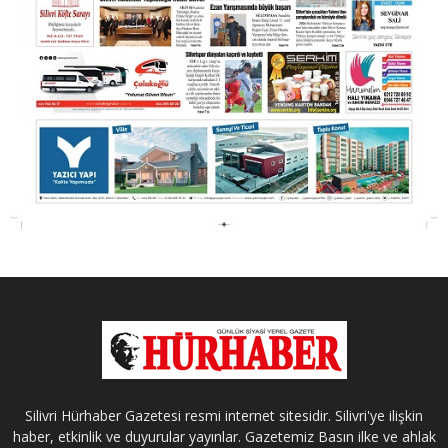
Silivri Hürhaber Gazetesi resmi internet sitesidir. Silivri'ye ilişkin
haber, etkinlik ve duyurular yayınlar. Gazetemiz Basın ilke ve ahlak