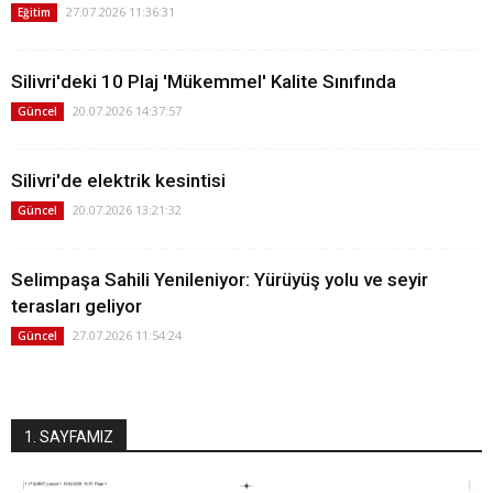
27.07.2026 11:36:31
Eğitim
Silivri'deki 10 Plaj 'Mükemmel' Kalite Sınıfında
20.07.2026 14:37:57
Güncel
Silivri'de elektrik kesintisi
20.07.2026 13:21:32
Güncel
Selimpaşa Sahili Yenileniyor: Yürüyüş yolu ve seyir
terasları geliyor
27.07.2026 11:54:24
Güncel
1. SAYFAMIZ