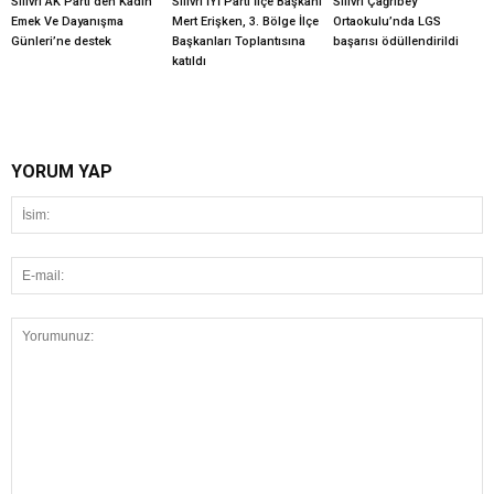
Silivri AK Parti’den Kadın
Silivri İYİ Parti İlçe Başkanı
Silivri Çağrıbey
Emek Ve Dayanışma
Mert Erişken, 3. Bölge İlçe
Ortaokulu’nda LGS
Günleri’ne destek
Başkanları Toplantısına
başarısı ödüllendirildi
katıldı
YORUM YAP