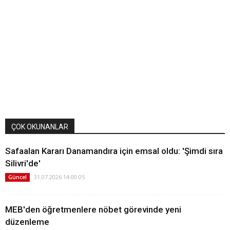
ÇOK OKUNANLAR
Safaalan Kararı Danamandıra için emsal oldu: 'Şimdi sıra
Silivri'de'
31.07.2026 14:00:05
Güncel
MEB'den öğretmenlere nöbet görevinde yeni
düzenleme