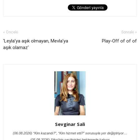
« Önceki
Sonraki »
'Leyla’ya aşık olmayan, Mevla’ya
Play-Off of of of
aşık olamaz'
Sevginar Sali
(06.08.2026) “Kim kazandı?”, “Kim hizmet etti?” sorusuyla yer değiştiriyor…
(05.08.2026) Silivri’nin seçilmişleri beklemede kalıyor