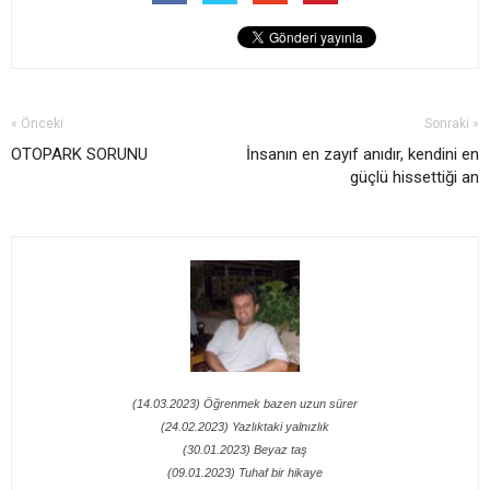
« Önceki
Sonraki »
OTOPARK SORUNU
İnsanın en zayıf anıdır, kendini en
güçlü hissettiği an
(14.03.2023) Öğrenmek bazen uzun sürer
(24.02.2023) Yazlıktaki yalnızlık
(30.01.2023) Beyaz taş
(09.01.2023) Tuhaf bir hikaye