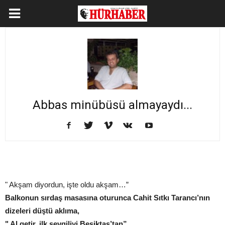
Abbas minübüsü almayaydı...
" Akşam diyordun, işte oldu akşam…”
Balkonun sırdaş masasına oturunca Cahit Sıtkı Tarancı’nın
dizeleri düştü aklıma,
" Al getir, ilk sevgiliyi Beşiktaş’tan”