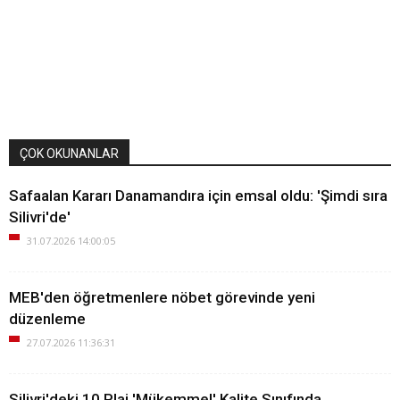
ÇOK OKUNANLAR
Safaalan Kararı Danamandıra için emsal oldu: 'Şimdi sıra
Silivri'de'
31.07.2026 14:00:05
MEB'den öğretmenlere nöbet görevinde yeni
düzenleme
27.07.2026 11:36:31
Silivri'deki 10 Plaj 'Mükemmel' Kalite Sınıfında