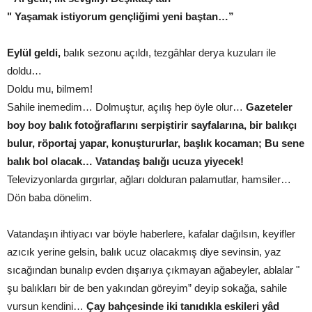
" Yaşamak istiyorum gençliğimi yeni baştan…”
Eylül geldi,
balık sezonu açıldı, tezgâhlar derya kuzuları ile
doldu…
Doldu mu, bilmem!
Sahile inemedim… Dolmuştur, açılış hep öyle olur…
Gazeteler
boy boy balık fotoğraflarını serpiştirir sayfalarına, bir balıkçı
bulur, röportaj yapar, konuştururlar, başlık kocaman; Bu sene
balık bol olacak… Vatandaş balığı ucuza yiyecek!
Televizyonlarda gırgırlar, ağları dolduran palamutlar, hamsiler…
Dön baba dönelim.
Vatandaşın ihtiyacı var böyle haberlere, kafalar dağılsın, keyifler
azıcık yerine gelsin, balık ucuz olacakmış diye sevinsin, yaz
sıcağından bunalıp evden dışarıya çıkmayan ağabeyler, ablalar "
şu balıkları bir de ben yakından göreyim” deyip sokağa, sahile
vursun kendini…
Çay bahçesinde iki tanıdıkla eskileri yâd