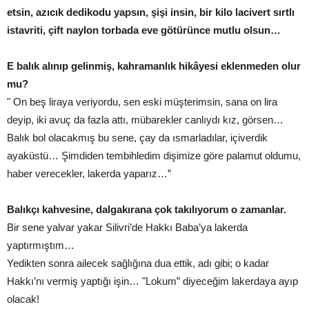
etsin, azıcık dedikodu yapsın, şişi insin, bir kilo lacivert sırtlı
istavriti, çift naylon torbada eve götürünce mutlu olsun…
E balık alınıp gelinmiş, kahramanlık hikâyesi eklenmeden olur
mu?
" On beş liraya veriyordu, sen eski müşterimsin, sana on lira
deyip, iki avuç da fazla attı, mübarekler canlıydı kız, görsen…
Balık bol olacakmış bu sene, çay da ısmarladılar, içiverdik
ayaküstü… Şimdiden tembihledim dişimize göre palamut oldumu,
haber verecekler, lakerda yaparız…”
Balıkçı kahvesine, dalgakırana çok takılıyorum o zamanlar.
Bir sene yalvar yakar Silivri’de Hakkı Baba’ya lakerda
yaptırmıştım…
Yedikten sonra ailecek sağlığına dua ettik, adı gibi; o kadar
Hakkı’nı vermiş yaptığı işin… "Lokum” diyeceğim lakerdaya ayıp
olacak!