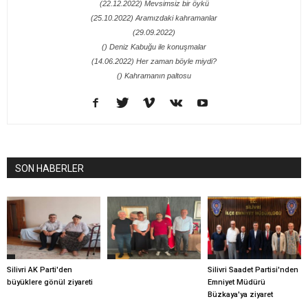
(22.12.2022) Mevsimsiz bir öykü
(25.10.2022) Aramızdaki kahramanlar
(29.09.2022)
() Deniz Kabuğu ile konuşmalar
(14.06.2022) Her zaman böyle miydi?
() Kahramanın paltosu
SON HABERLER
Silivri AK Parti'den
Silivri Saadet Partisi'nden
büyüklere gönül ziyareti
Emniyet Müdürü
Büzkaya'ya ziyaret