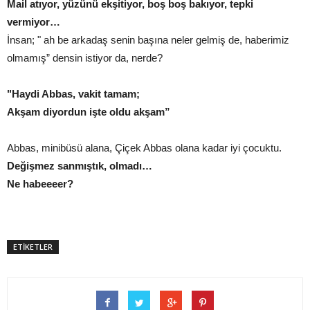
Mail atıyor, yüzünü ekşitiyor, boş boş bakıyor, tepki
vermiyor…
İnsan; " ah be arkadaş senin başına neler gelmiş de, haberimiz
olmamış” densin istiyor da, nerde?
"Haydi Abbas, vakit tamam;
Akşam diyordun işte oldu akşam”
Abbas, minibüsü alana, Çiçek Abbas olana kadar iyi çocuktu.
Değişmez sanmıştık, olmadı…
Ne habeeeer?
ETİKETLER