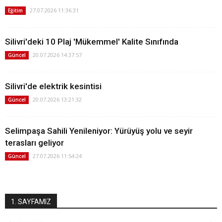
27.07.2026 11:36:31
Eğitim
Silivri'deki 10 Plaj 'Mükemmel' Kalite Sınıfında
20.07.2026 14:37:57
Güncel
Silivri'de elektrik kesintisi
20.07.2026 13:21:32
Güncel
Selimpaşa Sahili Yenileniyor: Yürüyüş yolu ve seyir
terasları geliyor
27.07.2026 11:54:24
Güncel
1. SAYFAMIZ