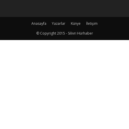
Anasayfa
Yazarlar
Künye
İletişim
© Copyright 2015 - Silivri Hürhaber