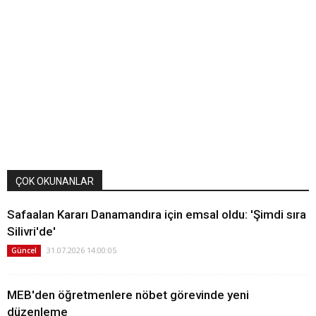
ÇOK OKUNANLAR
Safaalan Kararı Danamandıra için emsal oldu: 'Şimdi sıra
Silivri'de'
31.07.2026 14:00:05
Güncel
MEB'den öğretmenlere nöbet görevinde yeni
düzenleme