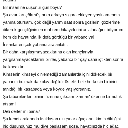
Bir insan ne düşünür gün boyu?
Şu avurtları çökmüş arka arkaya sigara ekleyen yaşlı amcanın
yanına otursam, çok değil yarım saat sonra gözlerini gözlerime
dikerek gençliğinin en mahrem hikâyelerini anlatacağını biliyorum,
hem de hayatında ilk defa gördüğü bir yabancıya!
İnsanlar en çok yabancılara anlatır.
Bir daha karşılaşmayacaklarına olan inançlarıyla
yargılanmayacaklarını bilirler, yabancı bir çay daha içtikten sonra
kalkacaktır.
Kimsenin kimseyi dinlemediği zamanlarda içini dökecek bir
yabancı bulmak da kolay değildir üstelik hele herkesin birbirini
tanıdığı bir kasabada veya köyde yaşıyorsanız.
Şu taburelerden birinin üzerine çıksam ‘zaman' üzerine bir nutuk
atsam!
Deli derler mi bana?
Şu kendi aralarında fısıldaşan ulu çınar ağaçlarını kimin diktiğini
hiç düşündünüz mü diye başlasam söze, hayatınızda hiç ağaç