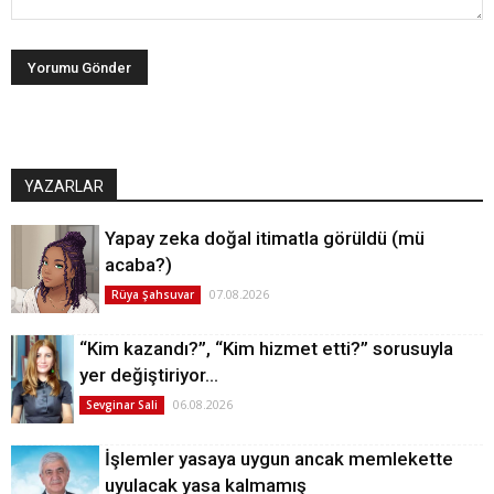
YAZARLAR
Yapay zeka doğal itimatla görüldü (mü
acaba?)
07.08.2026
Rüya Şahsuvar
“Kim kazandı?”, “Kim hizmet etti?” sorusuyla
yer değiştiriyor…
06.08.2026
Sevginar Sali
İşlemler yasaya uygun ancak memlekette
uyulacak yasa kalmamış