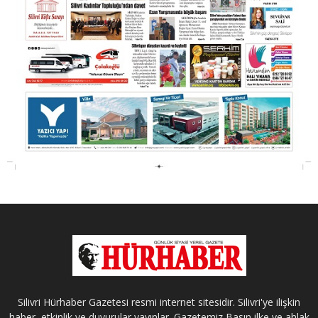
Silivri Hürhaber Gazetesi resmi internet sitesidir. Silivri'ye ilişkin
haber, etkinlik ve duyurular yayınlar. Gazetemiz Basın ilke ve ahlak