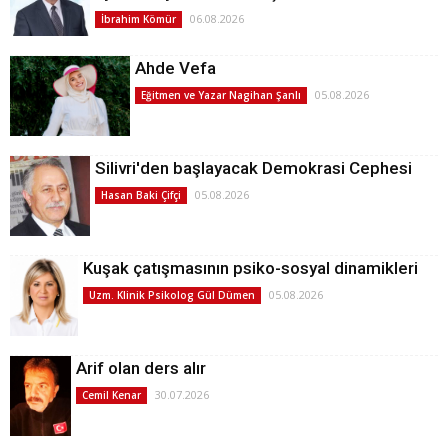
06.08.2026
İbrahim Kömür
Ahde Vefa
05.08.2026
Eğitmen ve Yazar Nagihan Şanlı
Silivri'den başlayacak Demokrasi Cephesi
05.08.2026
Hasan Baki Çifçi
Kuşak çatışmasının psiko-sosyal dinamikleri
05.08.2026
Uzm. Klinik Psikolog Gül Dümen
Arif olan ders alır
30.07.2026
Cemil Kenar