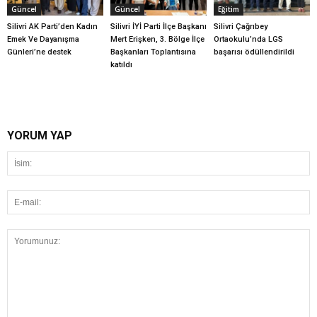
Güncel
Güncel
Eğitim
Silivri AK Parti’den Kadın
Silivri İYİ Parti İlçe Başkanı
Silivri Çağrıbey
Emek Ve Dayanışma
Mert Erişken, 3. Bölge İlçe
Ortaokulu’nda LGS
Günleri’ne destek
Başkanları Toplantısına
başarısı ödüllendirildi
katıldı
YORUM YAP