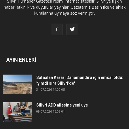
Silivri Hürhaber Gazetesi resmi internet sitesidir. Silivri'ye ilişkin
haber, etkinlik ve duyurular yayınlar. Gazetemiz Basın ilke ve ahlak
kurallarına uymaya söz vermiştir.
AYIN ENLERİ
Safaalan Kararı Danamandıra için emsal oldu:
'Şimdi sıra Silivri'de'
31.07.2026 14:00:05
Silivri ADD ailesine yeni üye
09.07.2026 16:08:01