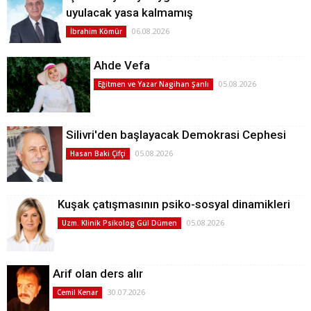
uyulacak yasa kalmamış
06.08.2026
İbrahim Kömür
Ahde Vefa
05.08.2026
Eğitmen ve Yazar Nagihan Şanlı
Silivri'den başlayacak Demokrasi Cephesi
05.08.2026
Hasan Baki Çifçi
Kuşak çatışmasının psiko-sosyal dinamikleri
05.08.2026
Uzm. Klinik Psikolog Gül Dümen
Arif olan ders alır
30.07.2026
Cemil Kenar