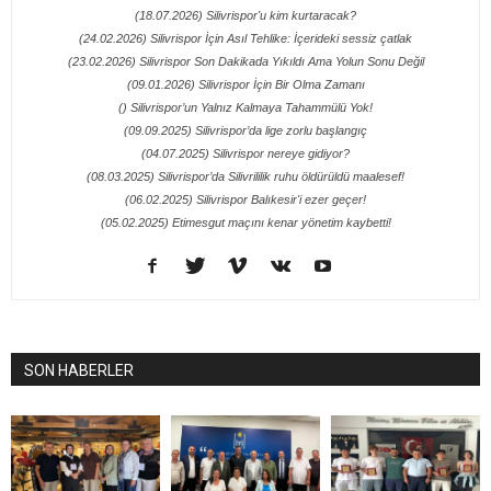
(18.07.2026) Silivrispor'u kim kurtaracak?
(24.02.2026) Silivrispor İçin Asıl Tehlike: İçerideki sessiz çatlak
(23.02.2026) Silivrispor Son Dakikada Yıkıldı Ama Yolun Sonu Değil
(09.01.2026) Silivrispor İçin Bir Olma Zamanı
() Silivrispor’un Yalnız Kalmaya Tahammülü Yok!
(09.09.2025) Silivrispor’da lige zorlu başlangıç
(04.07.2025) Silivrispor nereye gidiyor?
(08.03.2025) Silivrispor’da Silivrililik ruhu öldürüldü maalesef!
(06.02.2025) Silivrispor Balıkesir'i ezer geçer!
(05.02.2025) Etimesgut maçını kenar yönetim kaybetti!
SON HABERLER