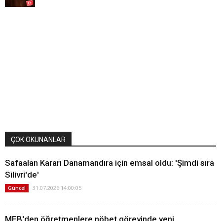
ÇOK OKUNANLAR
Safaalan Kararı Danamandıra için emsal oldu: 'Şimdi sıra
Silivri'de'
31.07.2026 14:00:05
Güncel
MEB'den öğretmenlere nöbet görevinde yeni