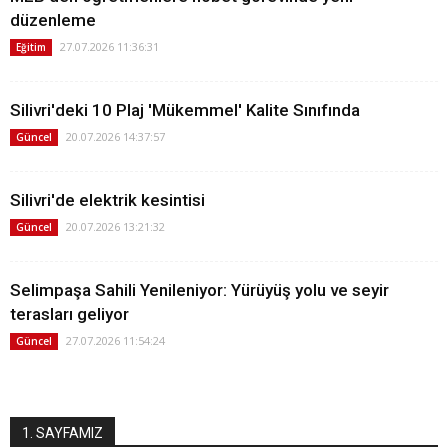
düzenleme
27.07.2026 11:36:31
Eğitim
Silivri'deki 10 Plaj 'Mükemmel' Kalite Sınıfında
20.07.2026 14:37:57
Güncel
Silivri'de elektrik kesintisi
20.07.2026 13:21:32
Güncel
Selimpaşa Sahili Yenileniyor: Yürüyüş yolu ve seyir
terasları geliyor
27.07.2026 11:54:24
Güncel
1. SAYFAMIZ