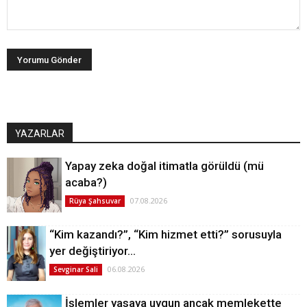
YAZARLAR
Yapay zeka doğal itimatla görüldü (mü
acaba?)
07.08.2026
Rüya Şahsuvar
“Kim kazandı?”, “Kim hizmet etti?” sorusuyla
yer değiştiriyor…
06.08.2026
Sevginar Sali
İşlemler yasaya uygun ancak memlekette