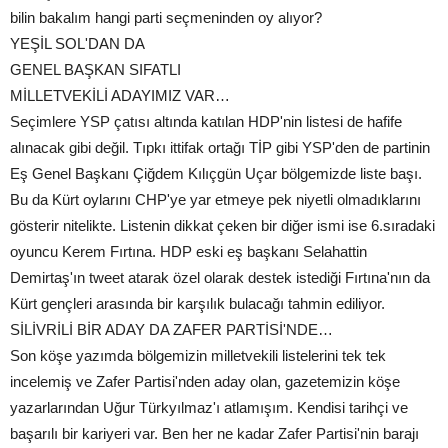
bilin bakalım hangi parti seçmeninden oy alıyor?
YEŞİL SOL'DAN DA
GENEL BAŞKAN SIFATLI
MİLLETVEKİLİ ADAYIMIZ VAR…
Seçimlere YSP çatısı altında katılan HDP'nin listesi de hafife
alınacak gibi değil. Tıpkı ittifak ortağı TİP gibi YSP'den de partinin
Eş Genel Başkanı Çiğdem Kılıçgün Uçar bölgemizde liste başı.
Bu da Kürt oylarını CHP'ye yar etmeye pek niyetli olmadıklarını
gösterir nitelikte. Listenin dikkat çeken bir diğer ismi ise 6.sıradaki
oyuncu Kerem Fırtına. HDP eski eş başkanı Selahattin
Demirtaş'ın tweet atarak özel olarak destek istediği Fırtına'nın da
Kürt gençleri arasında bir karşılık bulacağı tahmin ediliyor.
SİLİVRİLİ BİR ADAY DA ZAFER PARTİSİ'NDE…
Son köşe yazımda bölgemizin milletvekili listelerini tek tek
incelemiş ve Zafer Partisi'nden aday olan, gazetemizin köşe
yazarlarından Uğur Türkyılmaz'ı atlamışım. Kendisi tarihçi ve
başarılı bir kariyeri var. Ben her ne kadar Zafer Partisi'nin barajı