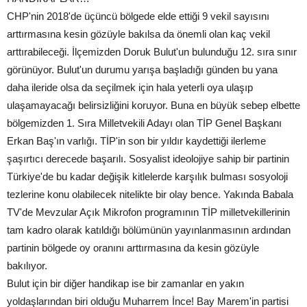
CHP'nin 2018'de üçüncü bölgede elde ettiği 9 vekil sayısını
arttırmasına kesin gözüyle bakılsa da önemli olan kaç vekil
arttırabileceği. İlçemizden Doruk Bulut'un bulunduğu 12. sıra sınır
görünüyor. Bulut'un durumu yarışa başladığı günden bu yana
daha ileride olsa da seçilmek için hala yeterli oya ulaşıp
ulaşamayacağı belirsizliğini koruyor. Buna en büyük sebep elbette
bölgemizden 1. Sıra Milletvekili Adayı olan TİP Genel Başkanı
Erkan Baş'ın varlığı. TİP'in son bir yıldır kaydettiği ilerleme
şaşırtıcı derecede başarılı. Sosyalist ideolojiye sahip bir partinin
Türkiye'de bu kadar değişik kitlelerde karşılık bulması sosyoloji
tezlerine konu olabilecek nitelikte bir olay bence. Yakında Babala
TV'de Mevzular Açık Mikrofon programının TİP milletvekillerinin
tam kadro olarak katıldığı bölümünün yayınlanmasının ardından
partinin bölgede oy oranını arttırmasına da kesin gözüyle
bakılıyor.
Bulut için bir diğer handikap ise bir zamanlar en yakın
yoldaşlarından biri olduğu Muharrem İnce! Bay Marem'in partisi