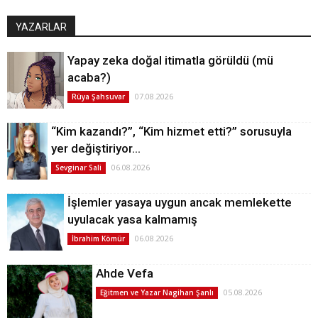
YAZARLAR
Yapay zeka doğal itimatla görüldü (mü
acaba?)
07.08.2026
Rüya Şahsuvar
“Kim kazandı?”, “Kim hizmet etti?” sorusuyla
yer değiştiriyor…
06.08.2026
Sevginar Sali
İşlemler yasaya uygun ancak memlekette
uyulacak yasa kalmamış
06.08.2026
İbrahim Kömür
Ahde Vefa
05.08.2026
Eğitmen ve Yazar Nagihan Şanlı