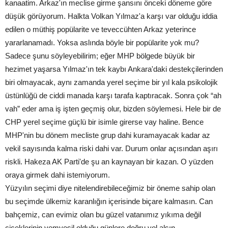
kanaatim. Arkaz'ın meclise girme şansını önceki döneme göre
düşük görüyorum. Halkta Volkan Yılmaz'a karşı var olduğu iddia
edilen o müthiş popülarite ve teveccühten Arkaz yeterince
yararlanamadı. Yoksa aslında böyle bir popülarite yok mu?
Sadece şunu söyleyebilirim; eğer MHP bölgede büyük bir
hezimet yaşarsa Yılmaz'ın tek kaybı Ankara'daki destekçilerinden
biri olmayacak, aynı zamanda yerel seçime bir yıl kala psikolojik
üstünlüğü de ciddi manada karşı tarafa kaptıracak. Sonra çok “ah
vah” eder ama iş işten geçmiş olur, bizden söylemesi. Hele bir de
CHP yerel seçime güçlü bir isimle girerse vay haline. Bence
MHP'nin bu dönem mecliste grup dahi kuramayacak kadar az
vekil sayısında kalma riski dahi var. Durum onlar açısından aşırı
riskli. Hakeza AK Parti'de şu an kaynayan bir kazan. O yüzden
oraya girmek dahi istemiyorum.
Yüzyılın seçimi diye nitelendirebileceğimiz bir öneme sahip olan
bu seçimde ülkemiz karanlığın içerisinde biçare kalmasın. Can
bahçemiz, can evimiz olan bu güzel vatanımız yıkıma değil
çiçeklerinin yemyeşil olduğu günlere doğru yol alsın.