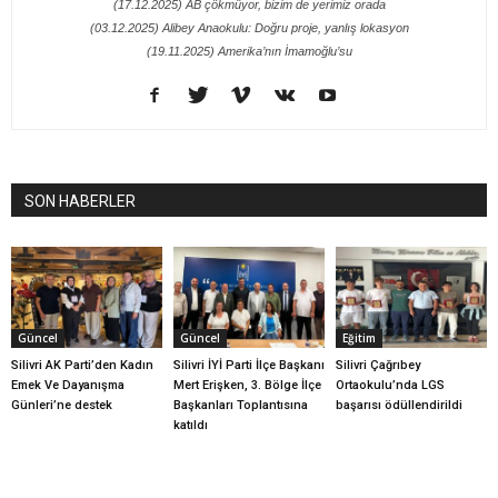
(17.12.2025) AB çökmüyor, bizim de yerimiz orada
(03.12.2025) Alibey Anaokulu: Doğru proje, yanlış lokasyon
(19.11.2025) Amerika’nın İmamoğlu’su
SON HABERLER
Güncel
Güncel
Eğitim
Silivri AK Parti’den Kadın
Silivri İYİ Parti İlçe Başkanı
Silivri Çağrıbey
Emek Ve Dayanışma
Mert Erişken, 3. Bölge İlçe
Ortaokulu’nda LGS
Günleri’ne destek
Başkanları Toplantısına
başarısı ödüllendirildi
katıldı