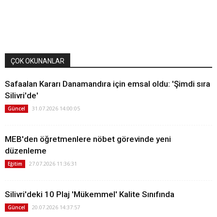
ÇOK OKUNANLAR
Safaalan Kararı Danamandıra için emsal oldu: 'Şimdi sıra
Silivri'de'
31.07.2026 14:00:05
Güncel
MEB'den öğretmenlere nöbet görevinde yeni
düzenleme
27.07.2026 11:36:31
Eğitim
Silivri'deki 10 Plaj 'Mükemmel' Kalite Sınıfında
20.07.2026 14:37:57
Güncel