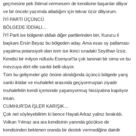
geçmesine pek ihtimal vermesem de kendisine başarılar diliyor
ve bir önceki yazımda atladığım için tekrar özür diliyorum.
İYİ PARTİ ÜÇÜNCÜ
BÖLGEDE İDDİALI…
İYİ Parti ise bölgenin iddialı diğer partilerinden biri. Kurucu il
başkanı Ersin Beyaz bu bölgeden aday. Ama esas oy patlaması
yaşatma potansiyeli olan isim ise ikinci sıradaki Seyithan İzsiz.
Kendisi bir milyon nüfuslu Esenyurt'ta çok tanınan bir sima ve bu
mevzuya dört elle sarıldı belli oluyor.
Tüm bu gelişmeler göz önüne alındığında üçüncü bölgede yarış
sanki iktidar ve muhalefet arasında geçiyormuştan ziyade
muhalefetin kendi içerisinde yaşanıyormuş hissiyatına kapılıyor
insan.
CUMHUR'DA İŞLER KARIŞIK…
Çok net söyleyebilirim ki bence Hayati Arkaz yalnız bırakıldı.
Volkan Yılmaz ara ara kendisinin yanında gözükse de
kendisinden beklenen oranda bir destek vermediğine dairdir