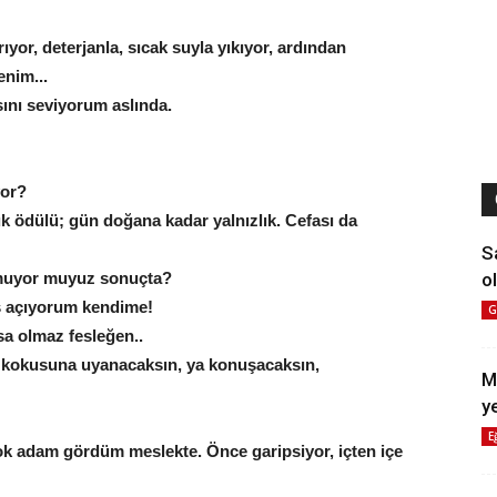
ıyor, deterjanla, sıcak suyla yıkıyor, ardından
nim...
ını seviyorum aslında.
yor?
k ödülü; gün doğana kadar yalnızlık. Cefası da
S
ol
lmuyor muyuz sonuçta?
s açıyorum kendime!
G
a olmaz fesleğen..
ya kokusuna uyanacaksın, ya konuşacaksın,
M
y
E
ok adam gördüm meslekte. Önce garipsiyor, içten içe