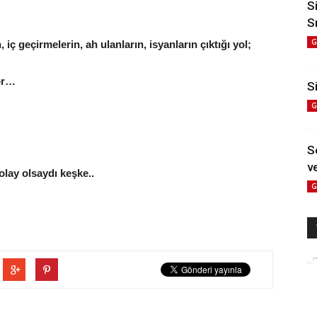
S
S
G
ç geçirmelerin, ah ulanların, isyanların çıktığı yol;
yor…
Si
G
S
ve
olay olsaydı keşke..
G