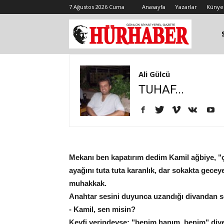
7 Ağustos 2026 Cuma
Anasayfa
Yazarlar
Künye
Ali Gülcü
TUHAF...
Mekanı ben kapatırım dedim Kamil ağbiye, "ço
ayağını tuta tuta karanlık, dar sokakta gecey
muhakkak.
Anahtar sesini duyunca uzandığı divandan s
- Kamil, sen misin?
Keyfi yerindeyse; "benim hanım, benim" diyec