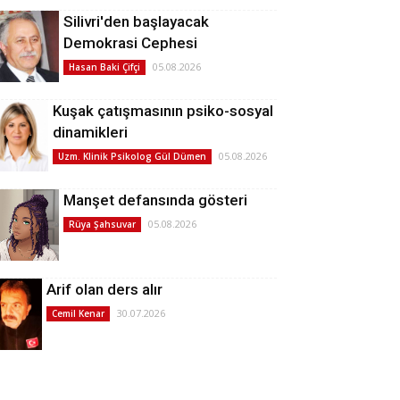
Silivri'den başlayacak
Demokrasi Cephesi
05.08.2026
Hasan Baki Çifçi
Kuşak çatışmasının psiko-sosyal
dinamikleri
05.08.2026
Uzm. Klinik Psikolog Gül Dümen
Manşet defansında gösteri
05.08.2026
Rüya Şahsuvar
Arif olan ders alır
30.07.2026
Cemil Kenar