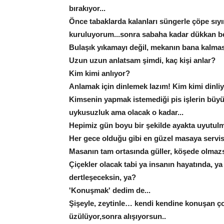
bırakıyor...
Önce tabaklarda kalanları süngerle çöpe sıyır
kuruluyorum...sonra sabaha kadar dükkan be
Bulaşık yıkamayı değil, mekanın bana kalmas
Uzun uzun anlatsam şimdi, kaç kişi anlar?
Kim kimi anlıyor?
Anlamak için dinlemek lazım! Kim kimi dinli
Kimsenin yapmak istemediği pis işlerin büyü
uykusuzluk ama olacak o kadar...
Hepimiz gün boyu bir şekilde ayakta uyutu
Her gece olduğu gibi en güzel masaya servi
Masanın tam ortasında güller, köşede olmazs
Çiçekler olacak tabi ya insanın hayatında, 
dertleşeceksin, ya?
'Konuşmak' dedim de...
Şişeyle, zeytinle… kendi kendine konuşan ç
üzülüyor,sonra alışıyorsun..