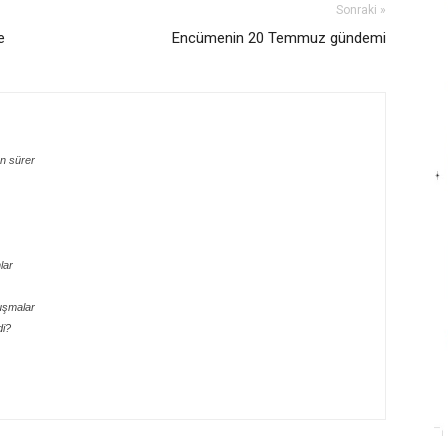
Sonraki »
e
Encümenin 20 Temmuz gündemi
n sürer
lar
uşmalar
di?