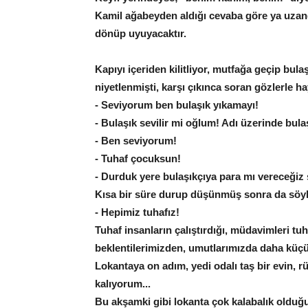
Kamil ağabeyden aldığı cevaba göre ya uzand
dönüp uyuyacaktır.
Kapıyı içeriden kilitliyor, mutfağa geçip bul
niyetlenmişti, karşı çıkınca soran gözlerle ha
- Seviyorum ben bulaşık yıkamayı!
- Bulaşık sevilir mi oğlum! Adı üzerinde bulaşı
- Ben seviyorum!
- Tuhaf çocuksun!
- Durduk yere bulaşıkçıya para mı vereceğiz 
Kısa bir süre durup düşünmüş sonra da söyl
- Hepimiz tuhafız!
Tuhaf insanların çalıştırdığı, müdavimleri tu
beklentilerimizden, umutlarımızda daha küçük 
Lokantaya on adım, yedi odalı taş bir evin, 
kalıyorum...
Bu akşamki gibi lokanta çok kalabalık olduğ