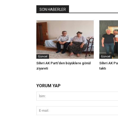
SON HABERLER
Güncel
Güncel
Silivri AK Parti'den büyüklere gönül
Silivri AK Pa
ziyareti
taktı
YORUM YAP