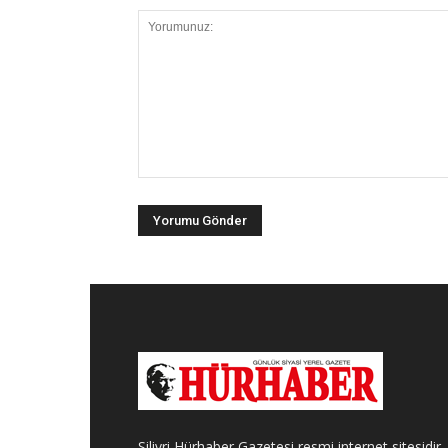
Silivri Hürhaber Gazetesi resmi internet sitesidir.