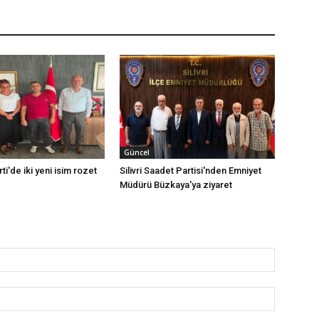
Güncel
rti'de iki yeni isim rozet
Silivri Saadet Partisi'nden Emniyet
Müdürü Büzkaya'ya ziyaret