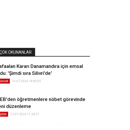
ÇOK OKUNANLAR
afaalan Kararı Danamandıra için emsal
du: 'Şimdi sıra Silivri'de'
31.07.2026 14:00:05
üncel
EB'den öğretmenlere nöbet görevinde
eni düzenleme
27.07.2026 11:36:31
ğitim