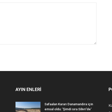
AYIN ENLERİ
P
Safaalan Kararı Danamandıra için
Kü
emsal oldu: 'Şimdi sıra Silivri'de'