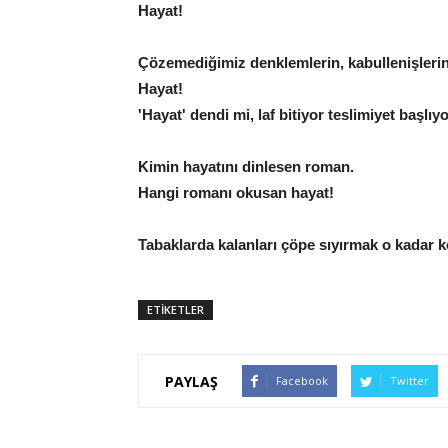
Hayat!
Çözemediğimiz denklemlerin, kabullenişlerin, i
Hayat!
'Hayat' dendi mi, laf bitiyor teslimiyet başlı
Kimin hayatını dinlesen roman.
Hangi romanı okusan hayat!
Tabaklarda kalanları çöpe sıyırmak o kadar k
ETİKETLER
PAYLAŞ
Facebook
Twitter