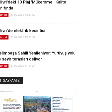
ilivri'deki 10 Plaj 'Mükemmel' Kalite
ınıfında
20.07.2026 14:37:57
üncel
livri'de elektrik kesintisi
20.07.2026 13:21:32
üncel
elimpaşa Sahili Yenileniyor: Yürüyüş yolu
 seyir terasları geliyor
27.07.2026 11:54:24
üncel
1. SAYFAMIZ