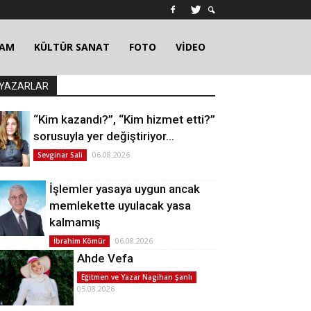
ŞAM
KÜLTÜR SANAT
FOTO
VİDEO
YAZARLAR
“Kim kazandı?”, “Kim hizmet etti?”
sorusuyla yer değiştiriyor…
06.08.2026
Sevginar Sali
İşlemler yasaya uygun ancak
memlekette uyulacak yasa
kalmamış
06.08.2026
İbrahim Kömür
Ahde Vefa
Eğitmen ve Yazar Nagihan Şanlı
05.08.2026