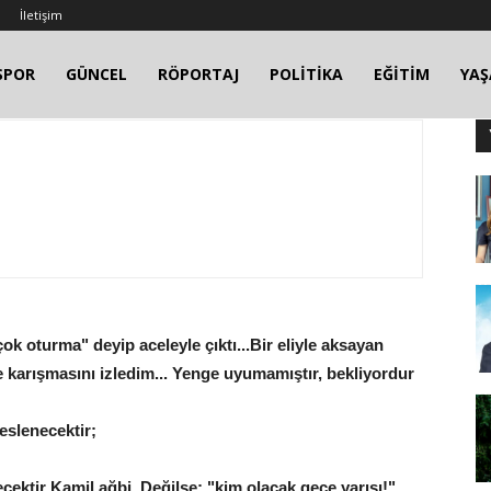
İletişim
SPOR
GÜNCEL
RÖPORTAJ
POLİTİKA
EĞİTİM
YA
k oturma" deyip aceleyle çıktı...Bir eliyle aksayan
e karışmasını izledim... Yenge uyumamıştır, bekliyordur
eslenecektir;
ektir Kamil ağbi. Değilse; "kim olacak gece yarısı!"