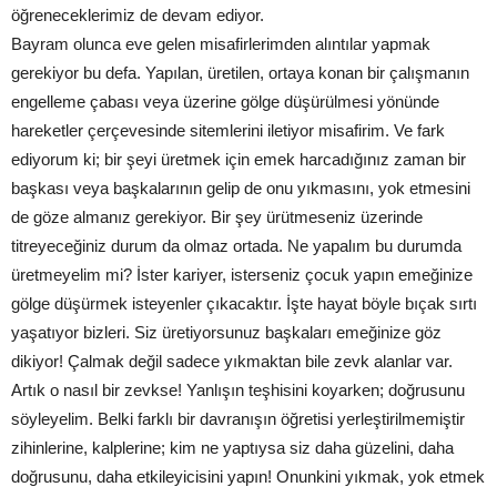
öğreneceklerimiz de devam ediyor.
Bayram olunca eve gelen misafirlerimden alıntılar yapmak
gerekiyor bu defa. Yapılan, üretilen, ortaya konan bir çalışmanın
engelleme çabası veya üzerine gölge düşürülmesi yönünde
hareketler çerçevesinde sitemlerini iletiyor misafirim. Ve fark
ediyorum ki; bir şeyi üretmek için emek harcadığınız zaman bir
başkası veya başkalarının gelip de onu yıkmasını, yok etmesini
de göze almanız gerekiyor. Bir şey ürütmeseniz üzerinde
titreyeceğiniz durum da olmaz ortada. Ne yapalım bu durumda
üretmeyelim mi? İster kariyer, isterseniz çocuk yapın emeğinize
gölge düşürmek isteyenler çıkacaktır. İşte hayat böyle bıçak sırtı
yaşatıyor bizleri. Siz üretiyorsunuz başkaları emeğinize göz
dikiyor! Çalmak değil sadece yıkmaktan bile zevk alanlar var.
Artık o nasıl bir zevkse! Yanlışın teşhisini koyarken; doğrusunu
söyleyelim. Belki farklı bir davranışın öğretisi yerleştirilmemiştir
zihinlerine, kalplerine; kim ne yaptıysa siz daha güzelini, daha
doğrusunu, daha etkileyicisini yapın! Onunkini yıkmak, yok etmek