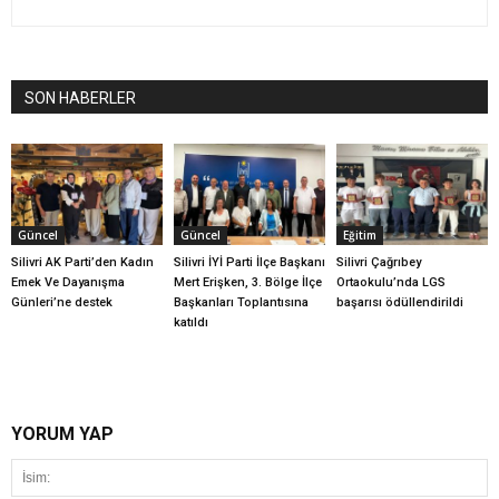
SON HABERLER
Güncel
Güncel
Eğitim
Silivri AK Parti’den Kadın
Silivri İYİ Parti İlçe Başkanı
Silivri Çağrıbey
Emek Ve Dayanışma
Mert Erişken, 3. Bölge İlçe
Ortaokulu’nda LGS
Günleri’ne destek
Başkanları Toplantısına
başarısı ödüllendirildi
katıldı
YORUM YAP