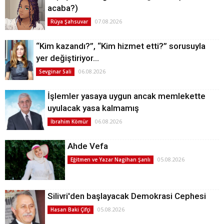
acaba?)
07.08.2026
Rüya Şahsuvar
“Kim kazandı?”, “Kim hizmet etti?” sorusuyla
yer değiştiriyor…
06.08.2026
Sevginar Sali
İşlemler yasaya uygun ancak memlekette
uyulacak yasa kalmamış
06.08.2026
İbrahim Kömür
Ahde Vefa
05.08.2026
Eğitmen ve Yazar Nagihan Şanlı
Silivri'den başlayacak Demokrasi Cephesi
05.08.2026
Hasan Baki Çifçi