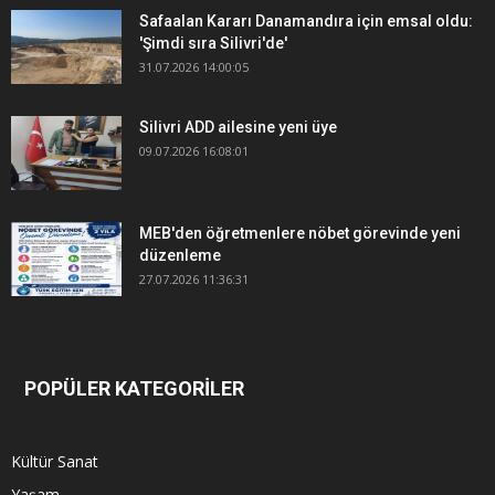
Safaalan Kararı Danamandıra için emsal oldu:
'Şimdi sıra Silivri'de'
31.07.2026 14:00:05
Silivri ADD ailesine yeni üye
09.07.2026 16:08:01
MEB'den öğretmenlere nöbet görevinde yeni
düzenleme
27.07.2026 11:36:31
POPÜLER KATEGORİLER
Kültür Sanat
Yaşam