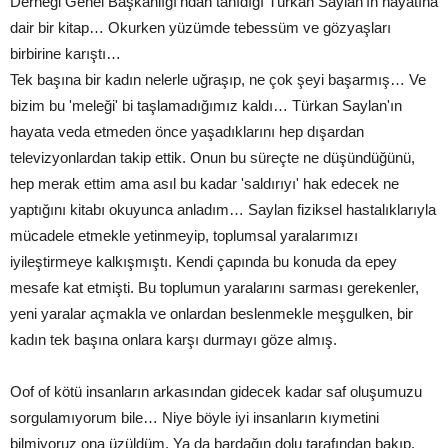
Derneği Genel Başkanlığı'ndan tanıdığı Türkan Saylan'ın hayatına
dair bir kitap… Okurken yüzümde tebessüm ve gözyaşları
birbirine karıştı…
Tek başına bir kadın nelerle uğraşıp, ne çok şeyi başarmış… Ve
bizim bu 'meleği' bi taşlamadığımız kaldı… Türkan Saylan'ın
hayata veda etmeden önce yaşadıklarını hep dışardan
televizyonlardan takip ettik. Onun bu süreçte ne düşündüğünü,
hep merak ettim ama asıl bu kadar 'saldırıyı' hak edecek ne
yaptığını kitabı okuyunca anladım… Saylan fiziksel hastalıklarıyla
mücadele etmekle yetinmeyip, toplumsal yaralarımızı
iyileştirmeye kalkışmıştı. Kendi çapında bu konuda da epey
mesafe kat etmişti. Bu toplumun yaralarını sarması gerekenler,
yeni yaralar açmakla ve onlardan beslenmekle meşgulken, bir
kadın tek başına onlara karşı durmayı göze almış.
Oof of kötü insanların arkasından gidecek kadar saf oluşumuzu
sorgulamıyorum bile… Niye böyle iyi insanların kıymetini
bilmiyoruz ona üzüldüm. Ya da bardağın dolu tarafından bakıp,