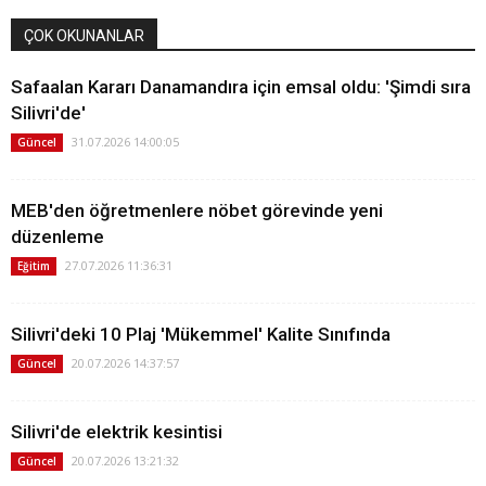
ÇOK OKUNANLAR
Safaalan Kararı Danamandıra için emsal oldu: 'Şimdi sıra
Silivri'de'
31.07.2026 14:00:05
Güncel
MEB'den öğretmenlere nöbet görevinde yeni
düzenleme
27.07.2026 11:36:31
Eğitim
Silivri'deki 10 Plaj 'Mükemmel' Kalite Sınıfında
20.07.2026 14:37:57
Güncel
Silivri'de elektrik kesintisi
20.07.2026 13:21:32
Güncel