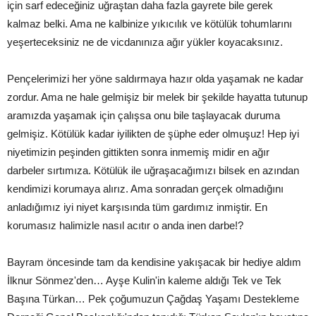
için sarf edeceğiniz uğraştan daha fazla gayrete bile gerek
kalmaz belki. Ama ne kalbinize yıkıcılık ve kötülük tohumlarını
yeşerteceksiniz ne de vicdanınıza ağır yükler koyacaksınız.
Pençelerimizi her yöne saldırmaya hazır olda yaşamak ne kadar
zordur. Ama ne hale gelmişiz bir melek bir şekilde hayatta tutunup
aramızda yaşamak için çalışsa onu bile taşlayacak duruma
gelmişiz. Kötülük kadar iyilikten de şüphe eder olmuşuz! Hep iyi
niyetimizin peşinden gittikten sonra inmemiş midir en ağır
darbeler sırtımıza. Kötülük ile uğraşacağımızı bilsek en azından
kendimizi korumaya alırız. Ama sonradan gerçek olmadığını
anladığımız iyi niyet karşısında tüm gardımız inmiştir. En
korumasız halimizle nasıl acıtır o anda inen darbe!?
Bayram öncesinde tam da kendisine yakışacak bir hediye aldım
İlknur Sönmez'den… Ayşe Kulin'in kaleme aldığı Tek ve Tek
Başına Türkan… Pek çoğumuzun Çağdaş Yaşamı Destekleme