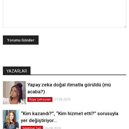
YAZARLAR
Yapay zeka doğal itimatla görüldü (mü
acaba?)
07.08.2026
Rüya Şahsuvar
“Kim kazandı?”, “Kim hizmet etti?” sorusuyla
yer değiştiriyor…
06.08.2026
Sevginar Sali