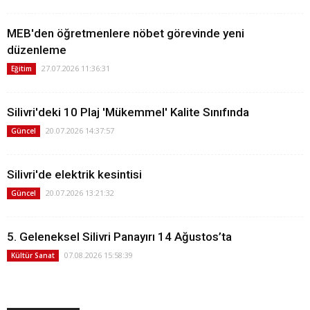
MEB'den öğretmenlere nöbet görevinde yeni
düzenleme
27.07.2026 11:36:31
Eğitim
Silivri'deki 10 Plaj 'Mükemmel' Kalite Sınıfında
20.07.2026 14:37:57
Güncel
Silivri'de elektrik kesintisi
20.07.2026 13:21:32
Güncel
5. Geleneksel Silivri Panayırı 14 Ağustos’ta
07.08.2026 15:58:39
Kültür Sanat