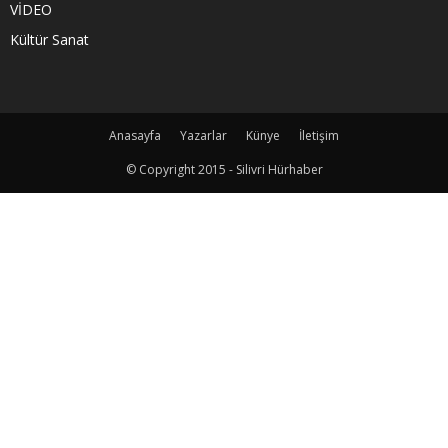
VİDEO
Kültür Sanat
Anasayfa
Yazarlar
Künye
İletişim
© Copyright 2015 - Silivri Hürhaber