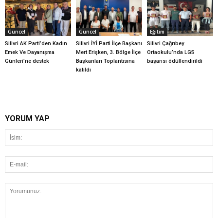
Güncel
Güncel
Eğitim
Silivri AK Parti’den Kadın
Silivri İYİ Parti İlçe Başkanı
Silivri Çağrıbey
Emek Ve Dayanışma
Mert Erişken, 3. Bölge İlçe
Ortaokulu’nda LGS
Günleri’ne destek
Başkanları Toplantısına
başarısı ödüllendirildi
katıldı
YORUM YAP