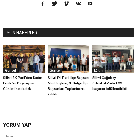
SON HABERLER
Güncel
Güncel
Eğitim
Silivri AK Parti’den Kadın
Silivri İYİ Parti İlçe Başkanı
Silivri Çağrıbey
Emek Ve Dayanışma
Mert Erişken, 3. Bölge İlçe
Ortaokulu’nda LGS
Günleri’ne destek
Başkanları Toplantısına
başarısı ödüllendirildi
katıldı
YORUM YAP