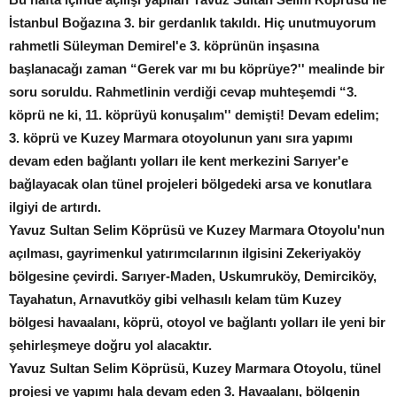
İstanbul Boğazına 3. bir gerdanlık takıldı. Hiç unutmuyorum
rahmetli Süleyman Demirel'e 3. köprünün inşasına
başlanacağı zaman “Gerek var mı bu köprüye?'' mealinde bir
soru soruldu. Rahmetlinin verdiği cevap muhteşemdi “3.
köprü ne ki, 11. köprüyü konuşalım'' demişti! Devam edelim;
3. köprü ve Kuzey Marmara otoyolunun yanı sıra yapımı
devam eden bağlantı yolları ile kent merkezini Sarıyer'e
bağlayacak olan tünel projeleri bölgedeki arsa ve konutlara
ilgiyi de artırdı.
Yavuz Sultan Selim Köprüsü ve Kuzey Marmara Otoyolu'nun
açılması, gayrimenkul yatırımcılarının ilgisini Zekeriyaköy
bölgesine çevirdi. Sarıyer-Maden, Uskumruköy, Demirciköy,
Tayahatun, Arnavutköy gibi velhasılı kelam tüm Kuzey
bölgesi havaalanı, köprü, otoyol ve bağlantı yolları ile yeni bir
şehirleşmeye doğru yol alacaktır.
Yavuz Sultan Selim Köprüsü, Kuzey Marmara Otoyolu, tünel
projesi ve yapımı hala devam eden 3. Havaalanı, bölgenin