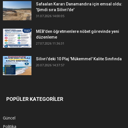
Safaalan Kararı Danamandıra için emsal oldu:
'Şimdi sıra Silivri'de'
31.07.2026 14:00:05
MEB'den öğretmenlere nöbet görevinde yeni
düzenleme
27.07.2026 11:36:31
Silivri'deki 10 Plaj 'Mükemmel' Kalite Sınıfında
20.07.2026 14:37:57
POPÜLER KATEGORİLER
Güncel
Politika