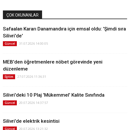
ÇOK OKUNANLAR
Safaalan Kararı Danamandıra için emsal oldu: 'Şimdi sıra
Silivri'de'
31.07.2026 14:00:05
Güncel
MEB'den öğretmenlere nöbet görevinde yeni
düzenleme
27.07.2026 11:36:31
Eğitim
Silivri'deki 10 Plaj 'Mükemmel' Kalite Sınıfında
20.07.2026 14:37:57
Güncel
Silivri'de elektrik kesintisi
20.07.2026 13:21:32
Güncel