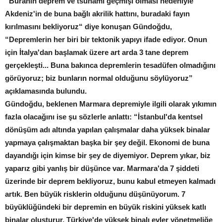
“Buranın deprem ve tsunami geçmişi olması nedeniyle
Akdeniz'in de buna bağlı akrilik hattını, buradaki fayın
kırılmasını bekliyoruz“ diye konuşan Gündoğdu,
“Depremlerin her biri bir tektonik yapıyı ifade ediyor. Onun
için İtalya'dan başlamak üzere art arda 3 tane deprem
gerçekleşti... Buna bakınca depremlerin tesadüfen olmadığını
görüyoruz; biz bunların normal olduğunu söylüyoruz”
açıklamasında bulundu.
Gündoğdu, beklenen Marmara depremiyle ilgili olarak yıkımın
fazla olacağını ise şu sözlerle anlattı: “İstanbul'da kentsel
dönüşüm adı altında yapılan çalışmalar daha yüksek binalar
yapmaya çalışmaktan başka bir şey değil. Ekonomi de buna
dayandığı için kimse bir şey de diyemiyor. Deprem yıkar, biz
yaparız gibi yanlış bir düşünce var. Marmara'da 7 şiddeti
üzerinde bir deprem bekliyoruz, bunu kabul etmeyen kalmadı
artık. Ben büyük risklerin olduğunu düşünüyorum. 7
büyüklüğündeki bir depremin en büyük riskini yüksek katlı
binalar oluşturur. Türkiye'de yüksek binalı evler yönetmeliğe