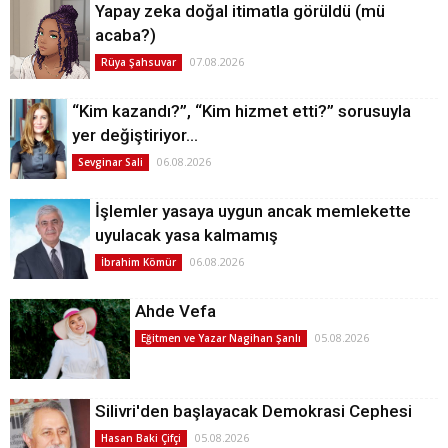
Yapay zeka doğal itimatla görüldü (mü
acaba?)
07.08.2026
Rüya Şahsuvar
“Kim kazandı?”, “Kim hizmet etti?” sorusuyla
yer değiştiriyor…
06.08.2026
Sevginar Sali
İşlemler yasaya uygun ancak memlekette
uyulacak yasa kalmamış
06.08.2026
İbrahim Kömür
Ahde Vefa
05.08.2026
Eğitmen ve Yazar Nagihan Şanlı
Silivri'den başlayacak Demokrasi Cephesi
05.08.2026
Hasan Baki Çifçi