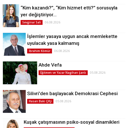
“Kim kazandı?”, “Kim hizmet etti?” sorusuyla
yer değiştiriyor…
06.08.2026
Sevginar Sali
İşlemler yasaya uygun ancak memlekette
uyulacak yasa kalmamış
06.08.2026
İbrahim Kömür
Ahde Vefa
05.08.2026
Eğitmen ve Yazar Nagihan Şanlı
Silivri'den başlayacak Demokrasi Cephesi
05.08.2026
Hasan Baki Çifçi
Kuşak çatışmasının psiko-sosyal dinamikleri