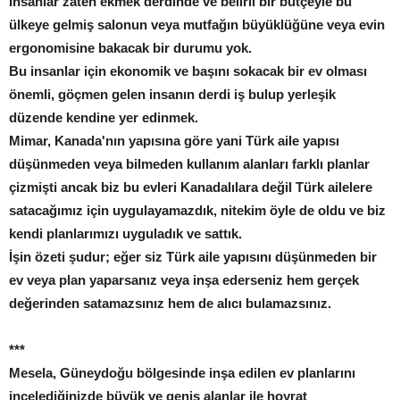
İnsanlar zaten ekmek derdinde ve belirli bir bütçeyle bu
ülkeye gelmiş salonun veya mutfağın büyüklüğüne veya evin
ergonomisine bakacak bir durumu yok.
Bu insanlar için ekonomik ve başını sokacak bir ev olması
önemli, göçmen gelen insanın derdi iş bulup yerleşik
düzende kendine yer edinmek.
Mimar, Kanada'nın yapısına göre yani Türk aile yapısı
düşünmeden veya bilmeden kullanım alanları farklı planlar
çizmişti ancak biz bu evleri Kanadalılara değil Türk ailelere
satacağımız için uygulayamazdık, nitekim öyle de oldu ve biz
kendi planlarımızı uyguladık ve sattık.
İşin özeti şudur; eğer siz Türk aile yapısını düşünmeden bir
ev veya plan yaparsanız veya inşa ederseniz hem gerçek
değerinden satamazsınız hem de alıcı bulamazsınız.
***
Mesela, Güneydoğu bölgesinde inşa edilen ev planlarını
incelediğinizde büyük ve geniş alanlar ile hoyrat