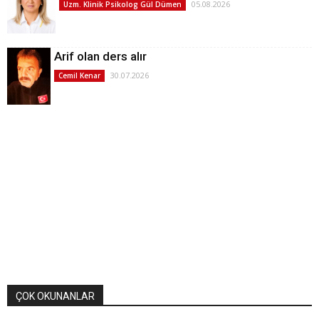
05.08.2026
Uzm. Klinik Psikolog Gül Dümen
Arif olan ders alır
30.07.2026
Cemil Kenar
ÇOK OKUNANLAR