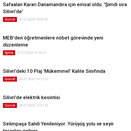
Safaalan Kararı Danamandıra için emsal oldu: 'Şimdi sıra
Silivri'de'
31.07.2026 14:00:05
Güncel
MEB'den öğretmenlere nöbet görevinde yeni
düzenleme
27.07.2026 11:36:31
Eğitim
Silivri'deki 10 Plaj 'Mükemmel' Kalite Sınıfında
20.07.2026 14:37:57
Güncel
Silivri'de elektrik kesintisi
20.07.2026 13:21:32
Güncel
Selimpaşa Sahili Yenileniyor: Yürüyüş yolu ve seyir
terasları geliyor