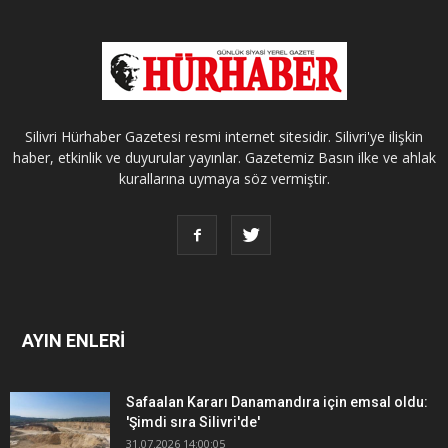
Silivri Hürhaber Gazetesi resmi internet sitesidir. Silivri'ye ilişkin
haber, etkinlik ve duyurular yayınlar. Gazetemiz Basın ilke ve ahlak
kurallarına uymaya söz vermiştir.
AYIN ENLERİ
Safaalan Kararı Danamandıra için emsal oldu:
'Şimdi sıra Silivri'de'
31.07.2026 14:00:05