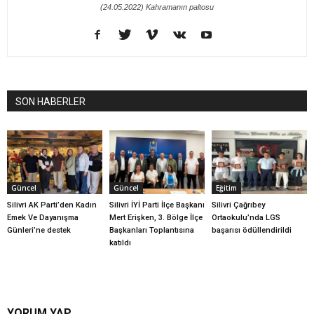
(24.05.2022) Kahramanın paltosu
SON HABERLER
Güncel
Güncel
Eğitim
Silivri AK Parti’den Kadın
Silivri İYİ Parti İlçe Başkanı
Silivri Çağrıbey
Emek Ve Dayanışma
Mert Erişken, 3. Bölge İlçe
Ortaokulu’nda LGS
Günleri’ne destek
Başkanları Toplantısına
başarısı ödüllendirildi
katıldı
YORUM YAP