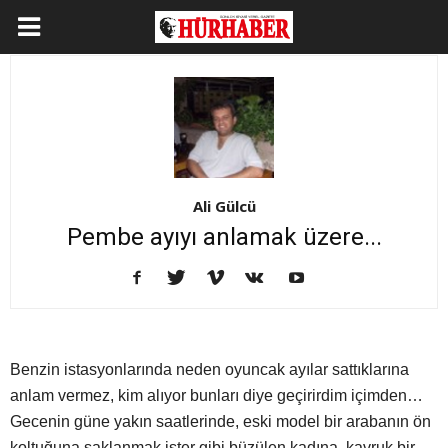
Ali Gülcü
Pembe ayıyı anlamak üzere...
Benzin istasyonlarında neden oyuncak ayılar sattıklarına
anlam vermez, kim alıyor bunları diye geçirirdim içimden…
Gecenin güne yakın saatlerinde, eski model bir arabanın ön
koltuğuna saklanmak ister gibi büzülen kadına, kavruk bir