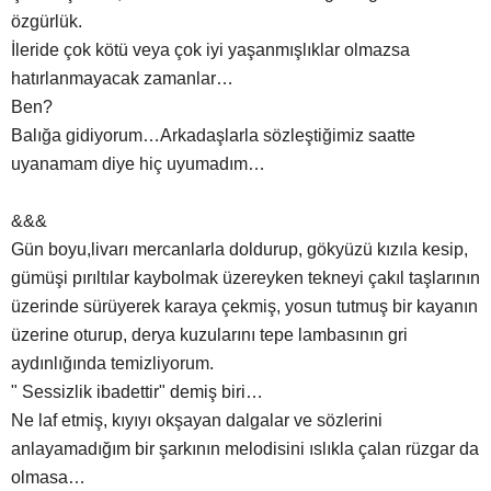
özgürlük.
İleride çok kötü veya çok iyi yaşanmışlıklar olmazsa
hatırlanmayacak zamanlar…
Ben?
Balığa gidiyorum…Arkadaşlarla sözleştiğimiz saatte
uyanamam diye hiç uyumadım…
&&&
Gün boyu,livarı mercanlarla doldurup, gökyüzü kızıla kesip,
gümüşi pırıltılar kaybolmak üzereyken tekneyi çakıl taşlarının
üzerinde sürüyerek karaya çekmiş, yosun tutmuş bir kayanın
üzerine oturup, derya kuzularını tepe lambasının gri
aydınlığında temizliyorum.
" Sessizlik ibadettir" demiş biri…
Ne laf etmiş, kıyıyı okşayan dalgalar ve sözlerini
anlayamadığım bir şarkının melodisini ıslıkla çalan rüzgar da
olmasa…