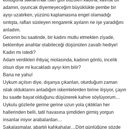
adamın, oyuncak diyemeyeceğim büyüklükte pembe bir
ayıyı uzatırken, yüzünü kaplamasına engel olamadığı
sırıtışta, rafları süsleyen rengarenk ayıların ne işe yaradığını
anladım.
Gecenin bu saatinde, bir kadını mutlu etmekten ziyade,
beklentiye anahtar olabileceği düşünülen zavallı hediye!
Kadın mı istedi?
Adam verdikleri ihtiyaç molasında, kadının gönlü, incelik
olsun diye mi kucakladı ayıyı kim bilir?
Bana ne yahu!
Uykum açılsın diye, dışarıya çıkarılan, oturduğum zaman
ıslak olduklarını anladığım iskemlelerden birine ilişiyor, çayın
bu saatte bayat olduğunu düşünerek kahve söylüyorum…
Uykulu gözlerle gerine gerine uzun yola çıktıkları her
hallerinden belli, tatil havasına şimdiden girmiş yorgun
insanlar iniyor arabalardan…
Şakalaşmalar, abartılı kahkahalar…Dört günlüğüne sözde