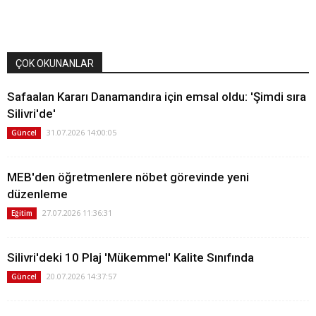
ÇOK OKUNANLAR
Safaalan Kararı Danamandıra için emsal oldu: 'Şimdi sıra
Silivri'de'
31.07.2026 14:00:05
Güncel
MEB'den öğretmenlere nöbet görevinde yeni
düzenleme
27.07.2026 11:36:31
Eğitim
Silivri'deki 10 Plaj 'Mükemmel' Kalite Sınıfında
20.07.2026 14:37:57
Güncel