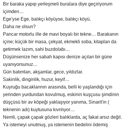
Bir baraka yapıp yerleşmeli buralara diye geçiriyorum
içimden…
Ege'yse Ege, balıkçı köyüyse, balıkçı köyü.
Daha ne olsun?
Pancar motorlu ille de mavi boyalı bir tekne… Barakanın
içine; küçük bir masa, çekyat, ekmekli soba, kitapları da
getirmek lazım, sahi buzdolabı…
Düşünsenize her sabah kapısı denize açılan bir güne
uyanıyorsunuz…
Gün batımları, akşamlar, gece, yıldızlar.
Sakinlik, dinginlik, huzur, keyif…
Kuyruğu bacaklarının arasında, belli ki yaşlandığı için
yerinden yurdundan kovulmuş, eskinin kuşçusu şimdinin
düşçüsü bir av köpeği yaklaşıyor yanıma, Sinarit'in (
teknenin adı) kuytusuna kıvrılıyor…
Nemli, çapak çapak gözleri balıklarda, aç fakat arsız değil.
Ya istemeyi unutmuş, ya istemenin bedelini ödemiş