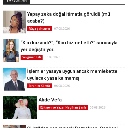
YAZARLAR
Yapay zeka doğal itimatla görüldü (mü
acaba?)
07.08.2026
Rüya Şahsuvar
“Kim kazandı?”, “Kim hizmet etti?” sorusuyla
yer değiştiriyor…
06.08.2026
Sevginar Sali
İşlemler yasaya uygun ancak memlekette
uyulacak yasa kalmamış
06.08.2026
İbrahim Kömür
Ahde Vefa
05.08.2026
Eğitmen ve Yazar Nagihan Şanlı