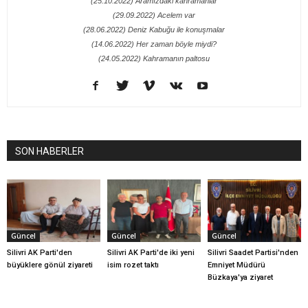
(25.10.2022) Aramızdaki kahramanlar
(29.09.2022) Acelem var
(28.06.2022) Deniz Kabuğu ile konuşmalar
(14.06.2022) Her zaman böyle miydi?
(24.05.2022) Kahramanın paltosu
SON HABERLER
Güncel
Güncel
Güncel
Silivri AK Parti'den
Silivri AK Parti'de iki yeni
Silivri Saadet Partisi'nden
büyüklere gönül ziyareti
isim rozet taktı
Emniyet Müdürü
Büzkaya'ya ziyaret