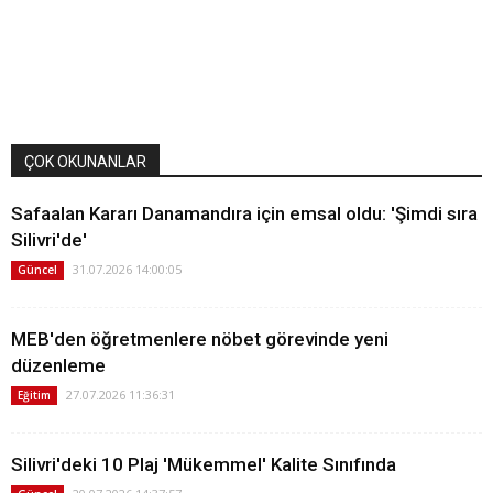
ÇOK OKUNANLAR
Safaalan Kararı Danamandıra için emsal oldu: 'Şimdi sıra
Silivri'de'
31.07.2026 14:00:05
Güncel
MEB'den öğretmenlere nöbet görevinde yeni
düzenleme
27.07.2026 11:36:31
Eğitim
Silivri'deki 10 Plaj 'Mükemmel' Kalite Sınıfında