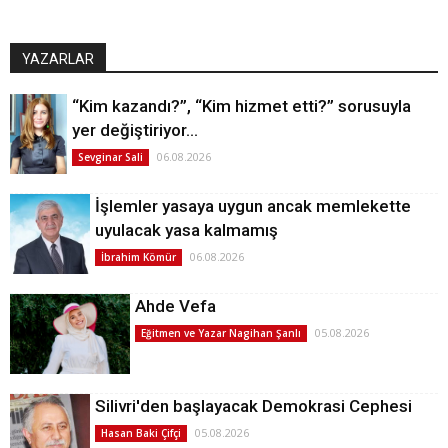
YAZARLAR
“Kim kazandı?”, “Kim hizmet etti?” sorusuyla
yer değiştiriyor…
06.08.2026
Sevginar Sali
İşlemler yasaya uygun ancak memlekette
uyulacak yasa kalmamış
06.08.2026
İbrahim Kömür
Ahde Vefa
05.08.2026
Eğitmen ve Yazar Nagihan Şanlı
Silivri'den başlayacak Demokrasi Cephesi
05.08.2026
Hasan Baki Çifçi