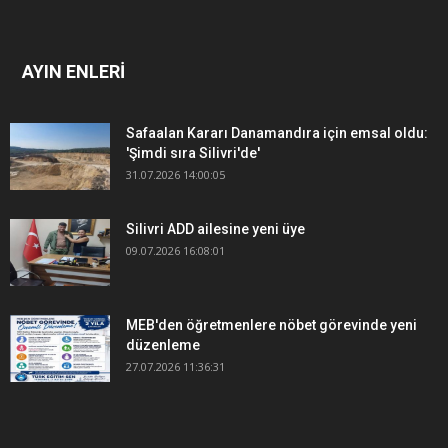
AYIN ENLERİ
Safaalan Kararı Danamandıra için emsal oldu:
'Şimdi sıra Silivri'de'
31.07.2026 14:00:05
Silivri ADD ailesine yeni üye
09.07.2026 16:08:01
MEB'den öğretmenlere nöbet görevinde yeni
düzenleme
27.07.2026 11:36:31