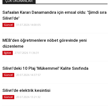
ÇOK OKUNANLAR
Safaalan Kararı Danamandıra için emsal oldu: 'Şimdi sıra
Silivri'de'
31.07.2026 14:00:05
Güncel
MEB'den öğretmenlere nöbet görevinde yeni
düzenleme
27.07.2026 11:36:31
Eğitim
Silivri'deki 10 Plaj 'Mükemmel' Kalite Sınıfında
20.07.2026 14:37:57
Güncel
Silivri'de elektrik kesintisi
20.07.2026 13:21:32
Güncel