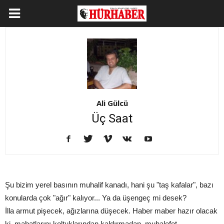
Ali Gülcü
Üç Saat
Şu bizim yerel basının muhalif kanadı, hani şu "taş kafalar", bazı
konularda çok "ağır" kalıyor... Ya da üşengeç mi desek?
İlla armut pişecek, ağızlarına düşecek. Haber maber hazır olacak
ki, mabatlarını koltuklarından kaldırmadan, muhalefet