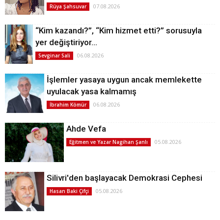
07.08.2026
Rüya Şahsuvar
“Kim kazandı?”, “Kim hizmet etti?” sorusuyla
yer değiştiriyor…
06.08.2026
Sevginar Sali
İşlemler yasaya uygun ancak memlekette
uyulacak yasa kalmamış
06.08.2026
İbrahim Kömür
Ahde Vefa
05.08.2026
Eğitmen ve Yazar Nagihan Şanlı
Silivri'den başlayacak Demokrasi Cephesi
05.08.2026
Hasan Baki Çifçi