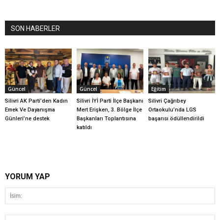
SON HABERLER
Güncel
Güncel
Eğitim
Silivri AK Parti’den Kadın
Silivri İYİ Parti İlçe Başkanı
Silivri Çağrıbey
Emek Ve Dayanışma
Mert Erişken, 3. Bölge İlçe
Ortaokulu’nda LGS
Günleri’ne destek
Başkanları Toplantısına
başarısı ödüllendirildi
katıldı
YORUM YAP