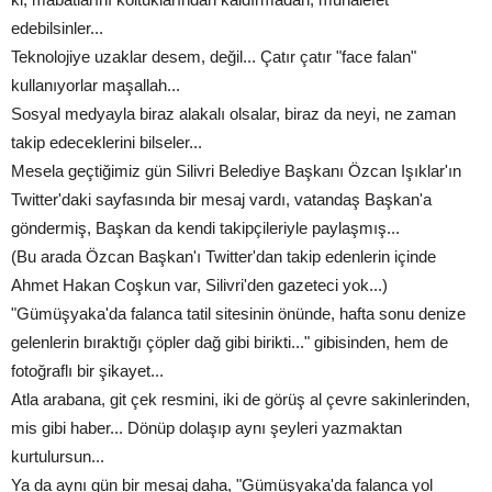
edebilsinler...
Teknolojiye uzaklar desem, değil... Çatır çatır "face falan"
kullanıyorlar maşallah...
Sosyal medyayla biraz alakalı olsalar, biraz da neyi, ne zaman
takip edeceklerini bilseler...
Mesela geçtiğimiz gün Silivri Belediye Başkanı Özcan Işıklar'ın
Twitter'daki sayfasında bir mesaj vardı, vatandaş Başkan'a
göndermiş, Başkan da kendi takipçileriyle paylaşmış...
(Bu arada Özcan Başkan'ı Twitter'dan takip edenlerin içinde
Ahmet Hakan Coşkun var, Silivri'den gazeteci yok...)
"Gümüşyaka'da falanca tatil sitesinin önünde, hafta sonu denize
gelenlerin bıraktığı çöpler dağ gibi birikti..." gibisinden, hem de
fotoğraflı bir şikayet...
Atla arabana, git çek resmini, iki de görüş al çevre sakinlerinden,
mis gibi haber... Dönüp dolaşıp aynı şeyleri yazmaktan
kurtulursun...
Ya da aynı gün bir mesaj daha, "Gümüşyaka'da falanca yol