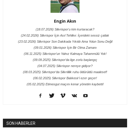
Engin Akın
(18.07.2026) Silivrispor'u kim kurtaracak?
(24.02.2026) Silivrispor İçin Asıl Tehlike: İçerideki sessiz çatlak
(23.02.2026) Silivrispor Son Dakikada Yıkıldı Ama Yolun Sonu Değil
(09.01.2026) Silivrispor İçin Bir Olma Zamanı
(06.11.2025) Silivrispor’un Yalnız Kalmaya Tahammülü Yok!
(09.09.2025) Silivrispor’da lige zorlu başlangıç
(04.07.2025) Silivrispor nereye gidiyor?
(08.03.2025) Silivrispor’da Silivrililik ruhu öldürüldü maalesef!
(06.02.2025) Silivrispor Balıkesir'i ezer geçer!
(05.02.2025) Etimesgut maçını kenar yönetim kaybetti!
SON HABERLER