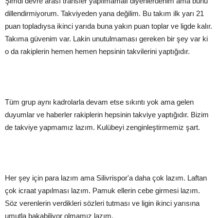
Şimdi devre arası transfer yapılmamalı diyenlerdenim ama bunu
dillendirmiyorum. Takviyeden yana değilim. Bu takım ilk yarı 21
puan topladıysa ikinci yarıda buna yakın puan toplar ve ligde kalır.
Takıma güvenim var. Lakin unutulmaması gereken bir şey var ki
o da rakiplerin hemen hemen hepsinin takvilerini yaptığıdır.
Tüm grup aynı kadrolarla devam etse sıkıntı yok ama gelen
duyumlar ve haberler rakiplerin hepsinin takviye yaptığıdır. Bizim
de takviye yapmamız lazım. Kulübeyi zenginleştirmemiz şart.
Her şey için para lazım ama Silivrispor'a daha çok lazım. Laftan
çok icraat yapılması lazım. Pamuk ellerin cebe girmesi lazım.
Söz verenlerin verdikleri sözleri tutması ve ligin ikinci yarısına
umutla bakabiliyor olmamız lazım.