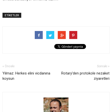
ETİKETLER
« Önceki
Sonraki »
Yılmaz: Herkes elini vicdanına
Rotary’den protokole nezaket
koysun
ziyaretleri