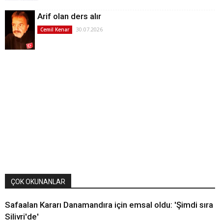
Arif olan ders alır
30.07.2026
Cemil Kenar
ÇOK OKUNANLAR
Safaalan Kararı Danamandıra için emsal oldu: 'Şimdi sıra
Silivri'de'