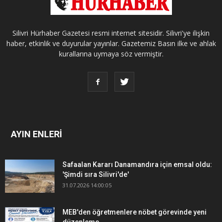
Silivri Hürhaber Gazetesi resmi internet sitesidir. Silivri'ye ilişkin
haber, etkinlik ve duyurular yayınlar. Gazetemiz Basın ilke ve ahlak
kurallarına uymaya söz vermiştir.
AYIN ENLERİ
Safaalan Kararı Danamandıra için emsal oldu:
'Şimdi sıra Silivri'de'
31.07.2026 14:00:05
MEB'den öğretmenlere nöbet görevinde yeni
düzenleme