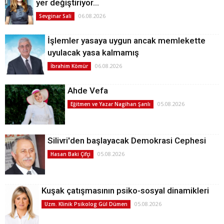
yer değiştiriyor…
06.08.2026
Sevginar Sali
İşlemler yasaya uygun ancak memlekette
uyulacak yasa kalmamış
06.08.2026
İbrahim Kömür
Ahde Vefa
05.08.2026
Eğitmen ve Yazar Nagihan Şanlı
Silivri'den başlayacak Demokrasi Cephesi
05.08.2026
Hasan Baki Çifçi
Kuşak çatışmasının psiko-sosyal dinamikleri
05.08.2026
Uzm. Klinik Psikolog Gül Dümen