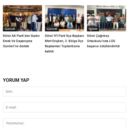
Güncel
Güncel
Eğitim
Silivri AK Parti’den Kadın
Silivri İYİ Parti İlçe Başkanı
Silivri Çağrıbey
Emek Ve Dayanışma
Mert Erişken, 3. Bölge İlçe
Ortaokulu’nda LGS
Günleri’ne destek
Başkanları Toplantısına
başarısı ödüllendirildi
katıldı
YORUM YAP