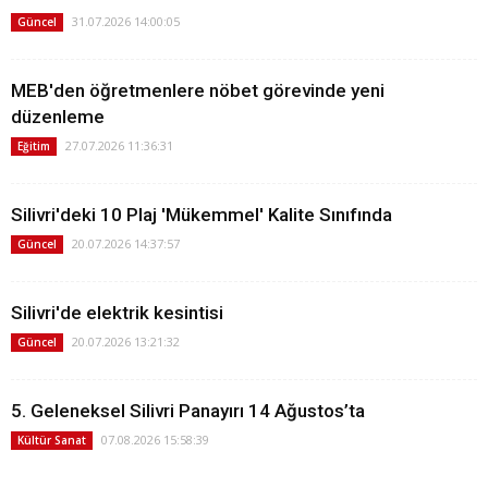
31.07.2026 14:00:05
Güncel
MEB'den öğretmenlere nöbet görevinde yeni
düzenleme
27.07.2026 11:36:31
Eğitim
Silivri'deki 10 Plaj 'Mükemmel' Kalite Sınıfında
20.07.2026 14:37:57
Güncel
Silivri'de elektrik kesintisi
20.07.2026 13:21:32
Güncel
5. Geleneksel Silivri Panayırı 14 Ağustos’ta
07.08.2026 15:58:39
Kültür Sanat