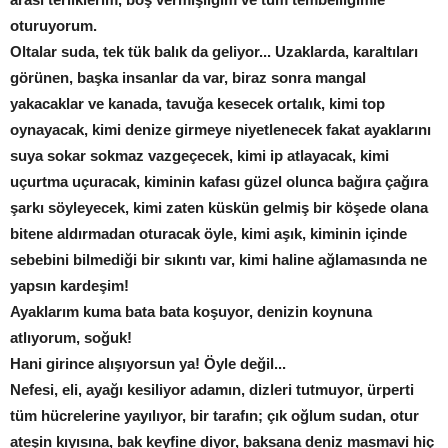
oturuyorum.
Oltalar suda, tek tük balık da geliyor... Uzaklarda, karaltıları
görünen, başka insanlar da var, biraz sonra mangal
yakacaklar ve kanada, tavuğa kesecek ortalık, kimi top
oynayacak, kimi denize girmeye niyetlenecek fakat ayaklarını
suya sokar sokmaz vazgeçecek, kimi ip atlayacak, kimi
uçurtma uçuracak, kiminin kafası güzel olunca bağıra çağıra
şarkı söyleyecek, kimi zaten küskün gelmiş bir köşede olana
bitene aldırmadan oturacak öyle, kimi aşık, kiminin içinde
sebebini bilmediği bir sıkıntı var, kimi haline ağlamasında ne
yapsın kardeşim!
Ayaklarım kuma bata bata koşuyor, denizin koynuna
atlıyorum, soğuk!
Hani girince alışıyorsun ya! Öyle değil...
Nefesi, eli, ayağı kesiliyor adamın, dizleri tutmuyor, ürperti
tüm hücrelerine yayılıyor, bir tarafın; çık oğlum sudan, otur
ateşin kıyısına, bak keyfine diyor, baksana deniz masmavi hiç