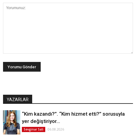
YAZARLAR
“Kim kazandı?”. “Kim hizmet etti?” sorusuyla
yer değiştiriyor…
06.08.2026
Sevginar Sali