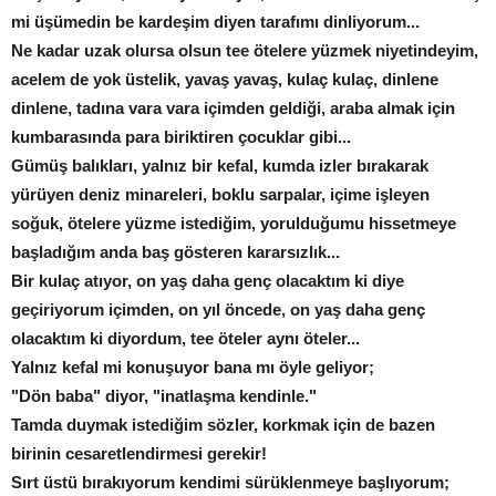
mi üşümedin be kardeşim diyen tarafımı dinliyorum...
Ne kadar uzak olursa olsun tee ötelere yüzmek niyetindeyim,
acelem de yok üstelik, yavaş yavaş, kulaç kulaç, dinlene
dinlene, tadına vara vara içimden geldiği, araba almak için
kumbarasında para biriktiren çocuklar gibi...
Gümüş balıkları, yalnız bir kefal, kumda izler bırakarak
yürüyen deniz minareleri, boklu sarpalar, içime işleyen
soğuk, ötelere yüzme istediğim, yorulduğumu hissetmeye
başladığım anda baş gösteren kararsızlık...
Bir kulaç atıyor, on yaş daha genç olacaktım ki diye
geçiriyorum içimden, on yıl öncede, on yaş daha genç
olacaktım ki diyordum, tee öteler aynı öteler...
Yalnız kefal mi konuşuyor bana mı öyle geliyor;
"Dön baba" diyor, "inatlaşma kendinle."
Tamda duymak istediğim sözler, korkmak için de bazen
birinin cesaretlendirmesi gerekir!
Sırt üstü bırakıyorum kendimi sürüklenmeye başlıyorum;