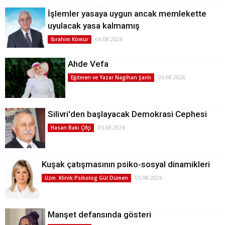
İşlemler yasaya uygun ancak memlekette
uyulacak yasa kalmamış
06.08.2026
İbrahim Kömür
Ahde Vefa
05.08.2026
Eğitmen ve Yazar Nagihan Şanlı
Silivri'den başlayacak Demokrasi Cephesi
05.08.2026
Hasan Baki Çifçi
Kuşak çatışmasının psiko-sosyal dinamikleri
05.08.2026
Uzm. Klinik Psikolog Gül Dümen
Manşet defansında gösteri