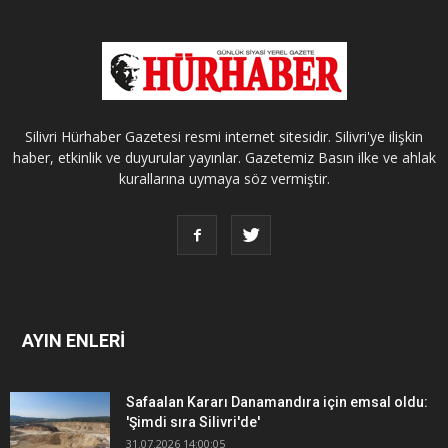
Silivri Hürhaber Gazetesi resmi internet sitesidir. Silivri'ye ilişkin
haber, etkinlik ve duyurular yayınlar. Gazetemiz Basın ilke ve ahlak
kurallarına uymaya söz vermiştir.
AYIN ENLERİ
Safaalan Kararı Danamandıra için emsal oldu:
'Şimdi sıra Silivri'de'
31.07.2026 14:00:05