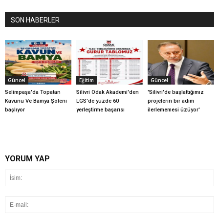
SON HABERLER
Güncel
Eğitim
Güncel
Selimpaşa'da Topatan
Silivri Odak Akademi'den
'Silivri'de başlattığımız
Kavunu Ve Bamya Şöleni
LGS'de yüzde 60
projelerin bir adım
başlıyor
yerleştirme başarısı
ilerlememesi üzüyor'
YORUM YAP