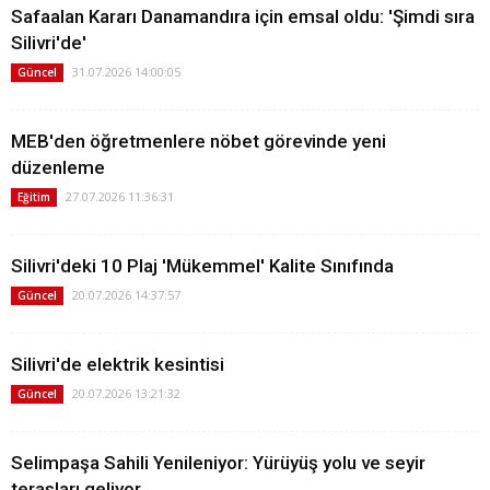
Safaalan Kararı Danamandıra için emsal oldu: 'Şimdi sıra
Silivri'de'
31.07.2026 14:00:05
Güncel
MEB'den öğretmenlere nöbet görevinde yeni
düzenleme
27.07.2026 11:36:31
Eğitim
Silivri'deki 10 Plaj 'Mükemmel' Kalite Sınıfında
20.07.2026 14:37:57
Güncel
Silivri'de elektrik kesintisi
20.07.2026 13:21:32
Güncel
Selimpaşa Sahili Yenileniyor: Yürüyüş yolu ve seyir
terasları geliyor