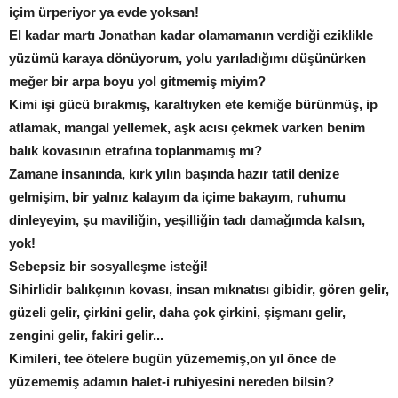
içim ürperiyor ya evde yoksan!
El kadar martı Jonathan kadar olamamanın verdiği eziklikle
yüzümü karaya dönüyorum, yolu yarıladığımı düşünürken
meğer bir arpa boyu yol gitmemiş miyim?
Kimi işi gücü bırakmış, karaltıyken ete kemiğe bürünmüş, ip
atlamak, mangal yellemek, aşk acısı çekmek varken benim
balık kovasının etrafına toplanmamış mı?
Zamane insanında, kırk yılın başında hazır tatil denize
gelmişim, bir yalnız kalayım da içime bakayım, ruhumu
dinleyeyim, şu maviliğin, yeşilliğin tadı damağımda kalsın,
yok!
Sebepsiz bir sosyalleşme isteği!
Sihirlidir balıkçının kovası, insan mıknatısı gibidir, gören gelir,
güzeli gelir, çirkini gelir, daha çok çirkini, şişmanı gelir,
zengini gelir, fakiri gelir...
Kimileri, tee ötelere bugün yüzememiş,on yıl önce de
yüzememiş adamın halet-i ruhiyesini nereden bilsin?