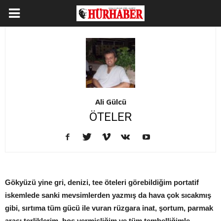
Ali Gülcü
ÖTELER
Gökyüzü yine gri, denizi, tee öteleri görebildiğim portatif
iskemlede sanki mevsimlerden yazmış da hava çok sıcakmış
gibi, sırtıma tüm gücü ile vuran rüzgara inat, şortum, parmak
arası terliklerim, boş vermişliğim ve tüm tembelliğimle