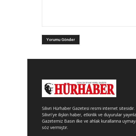
Silivri Hürhaber Gazetesi resmi internet sitesidir.
Silivri'ye ilişkin haber, etkinlik ve duyurular yayınla
Gazetemiz Basın ilke ve ahlak kurallarına uymay
söz vermiştir.