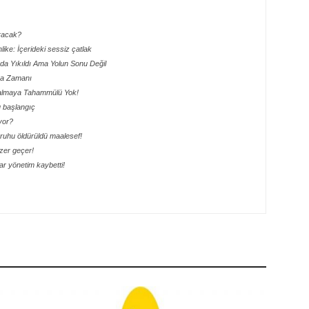
aracak?
hlike: İçerideki sessiz çatlak
ada Yıkıldı Ama Yolun Sonu Değil
lma Zamanı
 Kalmaya Tahammülü Yok!
lu başlangıç
yor?
ik ruhu öldürüldü maalesef!
ezer geçer!
r yönetim kaybetti!