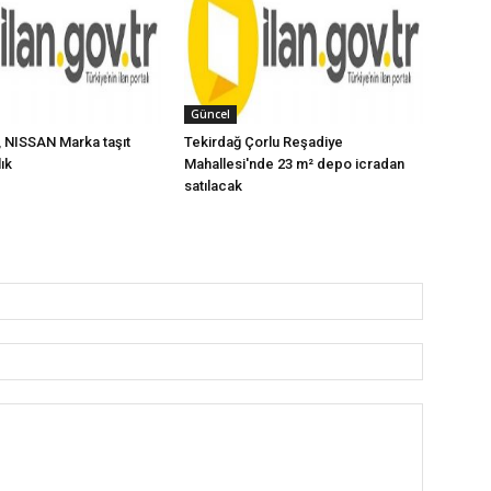
Güncel
 NISSAN Marka taşıt
Tekirdağ Çorlu Reşadiye
lık
Mahallesi'nde 23 m² depo icradan
satılacak