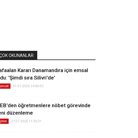
ÇOK OKUNANLAR
afaalan Kararı Danamandıra için emsal
du: 'Şimdi sıra Silivri'de'
31.07.2026 14:00:05
üncel
EB'den öğretmenlere nöbet görevinde
eni düzenleme
27.07.2026 11:36:31
ğitim