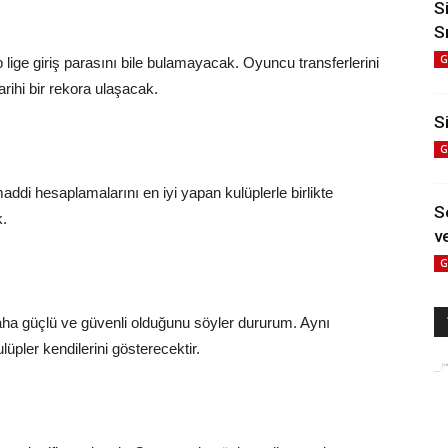
S
S
G
ige giriş parasını bile bulamayacak. Oyuncu transferlerini
ihi bir rekora ulaşacak.
Si
G
addi hesaplamalarını en iyi yapan kulüplerle birlikte
S
k.
ve
G
aha güçlü ve güvenli olduğunu söyler dururum. Aynı
üpler kendilerini gösterecektir.