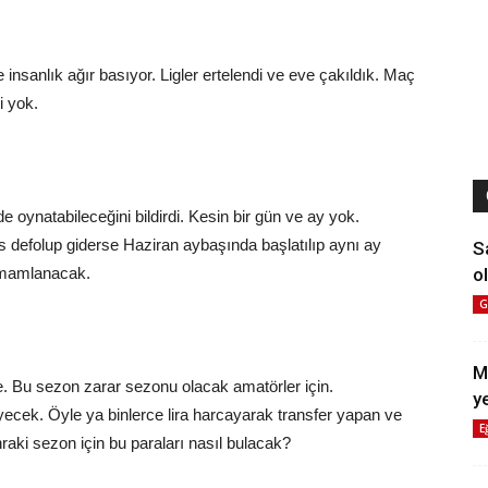
 insanlık ağır basıyor. Ligler ertelendi ve eve çakıldık. Maç
i yok.
e oynatabileceğini bildirdi. Kesin bir gün ve ay yok.
s defolup giderse Haziran aybaşında başlatılıp aynı ay
S
ol
 tamamlanacak.
G
M
e. Bu sezon zarar sezonu olacak amatörler için.
y
yecek. Öyle ya binlerce lira harcayarak transfer yapan ve
E
raki sezon için bu paraları nasıl bulacak?