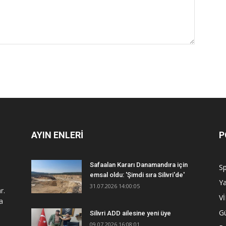
AYIN ENLERİ
P
Safaalan Kararı Danamandıra için
S
emsal oldu: 'Şimdi sıra Silivri'de'
Y
31.07.2026 14:00:05
r.
V
a
G
Silivri ADD ailesine yeni üye
09.07.2026 16:08:01