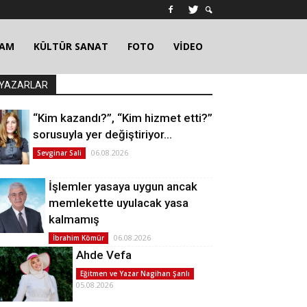
ŞAM
KÜLTÜR SANAT
FOTO
VİDEO
YAZARLAR
“Kim kazandı?”, “Kim hizmet etti?”
sorusuyla yer değiştiriyor…
06.08.2026
Sevginar Sali
İşlemler yasaya uygun ancak
memlekette uyulacak yasa
kalmamış
06.08.2026
İbrahim Kömür
Ahde Vefa
Eğitmen ve Yazar Nagihan Şanlı
05.08.2026