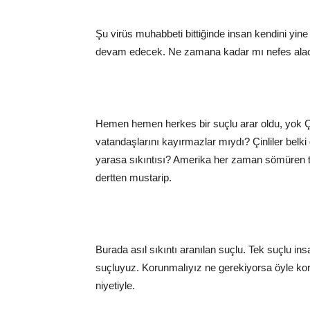
Şu virüs muhabbeti bittiğinde insan kendini yin
devam edecek. Ne zamana kadar mı nefes alac
Hemen hemen herkes bir suçlu arar oldu, yok Çin
vatandaşlarını kayırmazlar mıydı? Çinliler belki 
yarasa sıkıntısı? Amerika her zaman sömüren tar
dertten mustarip.
Burada asıl sıkıntı aranılan suçlu. Tek suçlu ins
suçluyuz. Korunmalıyız ne gerekiyorsa öyle k
niyetiyle.