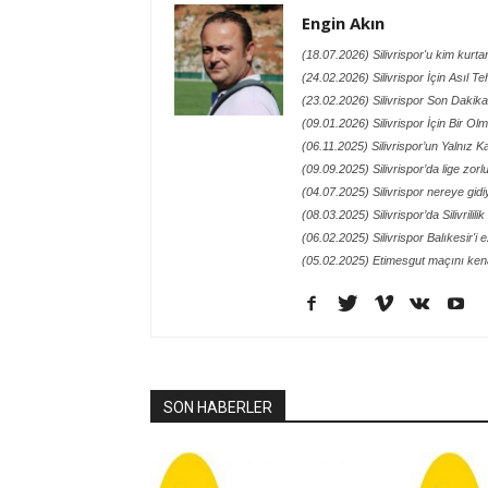
Engin Akın
(18.07.2026) Silivrispor'u kim kurt
(24.02.2026) Silivrispor İçin Asıl Te
(23.02.2026) Silivrispor Son Dakik
(09.01.2026) Silivrispor İçin Bir O
(06.11.2025) Silivrispor’un Yalnız
(09.09.2025) Silivrispor’da lige zor
(04.07.2025) Silivrispor nereye gidi
(08.03.2025) Silivrispor’da Silivrilil
(06.02.2025) Silivrispor Balıkesir'i 
(05.02.2025) Etimesgut maçını kena
SON HABERLER