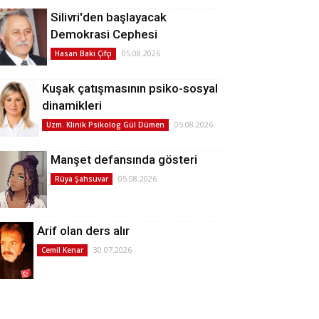
Silivri'den başlayacak
Demokrasi Cephesi
05.08.2026
Hasan Baki Çifçi
Kuşak çatışmasının psiko-sosyal
dinamikleri
05.08.2026
Uzm. Klinik Psikolog Gül Dümen
Manşet defansında gösteri
05.08.2026
Rüya Şahsuvar
Arif olan ders alır
30.07.2026
Cemil Kenar