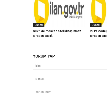
Güncel
Güncel
Silivri'de mesken nitelikli taşınmaz
2019 Model,
icradan satılık
icradan satı
YORUM YAP