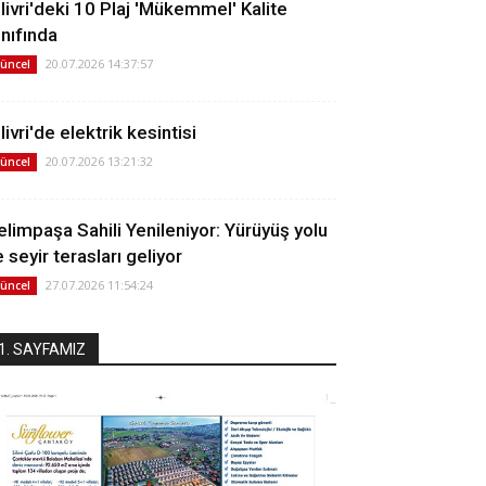
ilivri'deki 10 Plaj 'Mükemmel' Kalite
ınıfında
20.07.2026 14:37:57
üncel
livri'de elektrik kesintisi
20.07.2026 13:21:32
üncel
elimpaşa Sahili Yenileniyor: Yürüyüş yolu
 seyir terasları geliyor
27.07.2026 11:54:24
üncel
1. SAYFAMIZ