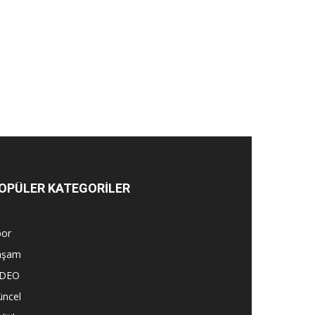
OPÜLER KATEGORİLER
por
aşam
İDEO
üncel