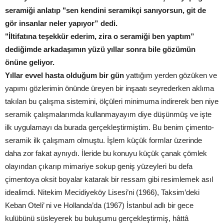
seramiği anlatıp "sen kendini seramikçi sanıyorsun, git de
gör insanlar neler yapıyor” dedi.
"İltifatına teşekkür ederim, zira o seramiği ben yaptım”
dediğimde arkadaşımın yüzü yıllar sonra bile gözümün
önüne geliyor.
Yıllar evvel hasta olduğum bir gün
yattığım yerden gözüken ve
yapımı gözlerimin önünde üreyen bir inşaatı seyrederken aklıma
takılan bu çalışma sistemini, ölçüleri minimuma indirerek ben niye
seramik çalışmalarımda kullanmayayım diye düşünmüş ve işte
ilk uygulamayı da burada gerçekleştirmiştim. Bu benim çimento-
seramik ilk çalışmam olmuştu. İşlem küçük formlar üzerinde
daha zor fakat aynıydı. İleride bu konuyu küçük çanak çömlek
olayından çıkarıp mimariye sokup geniş yüzeyleri bu defa
çimentoya oksit boyalar katarak bir ressam gibi resimlemek asıl
idealimdi. Nitekim Mecidiyeköy Lisesi’ni (1966), Taksim’deki
Keban Oteli’ ni ve Hollanda’da (1967) İstanbul adlı bir gece
kulübünü süsleyerek bu buluşumu gerçekleştirmiş, hâttâ