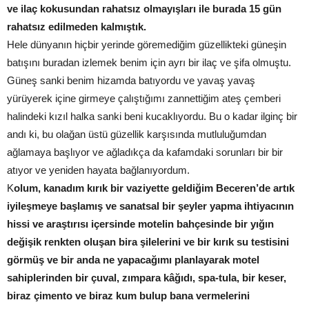
ve ilaç kokusundan rahatsız olmayışları ile burada 15 gün
rahatsız edilmeden kalmıştık.
Hele dünyanın hiçbir yerinde göremediğim güzellikteki güneşin
batışını buradan izlemek benim için ayrı bir ilaç ve şifa olmuştu.
Güneş sanki benim hizamda batıyordu ve yavaş yavaş
yürüyerek içine girmeye çalıştığımı zannettiğim ateş çemberi
halindeki kızıl halka sanki beni kucaklıyordu. Bu o kadar ilginç bir
andı ki, bu olağan üstü güzellik karşısında mutluluğumdan
ağlamaya başlıyor ve ağladıkça da kafamdaki sorunları bir bir
atıyor ve yeniden hayata bağlanıyordum.
K
olum, kanadım kırık bir vaziyette geldiğim Beceren’de artık
iyileşmeye başlamış ve sanatsal bir şeyler yapma ihtiyacının
hissi ve araştırısı içersinde motelin bahçesinde bir yığın
değişik renkten oluşan bira şilelerini ve bir kırık su testisini
görmüş ve bir anda ne yapacağımı planlayarak motel
sahiplerinden bir çuval, zımpara kâğıdı, spa-tula, bir keser,
biraz çimento ve biraz kum bulup bana vermelerini