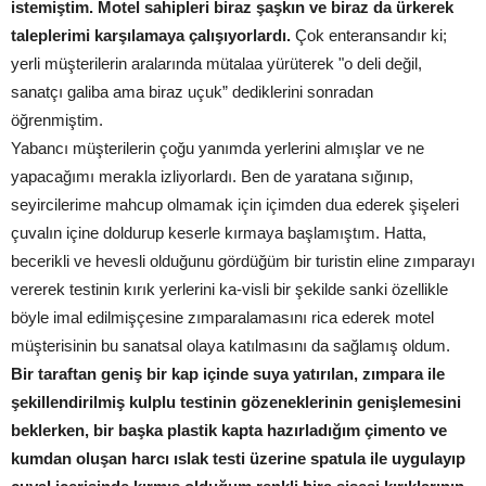
istemiştim. Motel sahipleri biraz şaşkın ve biraz da ürkerek
taleplerimi karşılamaya çalışıyorlardı.
Çok enteransandır ki;
yerli müşterilerin aralarında mütalaa yürüterek "o deli değil,
sanatçı galiba ama biraz uçuk” dediklerini sonradan
öğrenmiştim.
Yabancı müşterilerin çoğu yanımda yerlerini almışlar ve ne
yapacağımı merakla izliyorlardı. Ben de yaratana sığınıp,
seyircilerime mahcup olmamak için içimden dua ederek şişeleri
çuvalın içine doldurup keserle kırmaya başlamıştım. Hatta,
becerikli ve hevesli olduğunu gördüğüm bir turistin eline zımparayı
vererek testinin kırık yerlerini ka-visli bir şekilde sanki özellikle
böyle imal edilmişçesine zımparalamasını rica ederek motel
müşterisinin bu sanatsal olaya katılmasını da sağlamış oldum.
Bir taraftan geniş bir kap içinde suya yatırılan, zımpara ile
şekillendirilmiş kulplu testinin gözeneklerinin genişlemesini
beklerken, bir başka plastik kapta hazırladığım çimento ve
kumdan oluşan harcı ıslak testi üzerine spatula ile uygulayıp