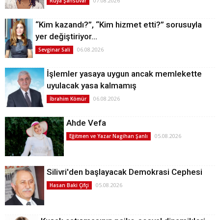
07.08.2026
Rüya Şahsuvar
“Kim kazandı?”, “Kim hizmet etti?” sorusuyla
yer değiştiriyor…
06.08.2026
Sevginar Sali
İşlemler yasaya uygun ancak memlekette
uyulacak yasa kalmamış
06.08.2026
İbrahim Kömür
Ahde Vefa
05.08.2026
Eğitmen ve Yazar Nagihan Şanlı
Silivri'den başlayacak Demokrasi Cephesi
05.08.2026
Hasan Baki Çifçi