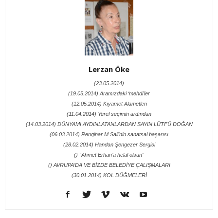
Lerzan Öke
(23.05.2014)
(19.05.2014) Aramızdaki ‘mehdi’ler
(12.05.2014) Kıyamet Alametleri
(11.04.2014) Yerel seçimin ardından
(14.03.2014) DÜNYAMI AYDINLATANLARDAN SAYIN LÜTFÜ DOĞAN
(06.03.2014) Renginar M.Sali’nin sanatsal başarısı
(28.02.2014) Handan Şengezer Sergisi
() “Ahmet Erhan’a helal olsun”
() AVRUPA’DA VE BİZDE BELEDİYE ÇALIŞMALARI
(30.01.2014) KOL DÜĞMELERİ