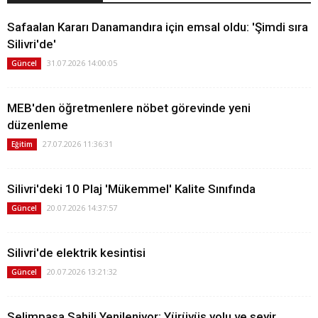
Safaalan Kararı Danamandıra için emsal oldu: 'Şimdi sıra
Silivri'de'
31.07.2026 14:00:05
Güncel
MEB'den öğretmenlere nöbet görevinde yeni
düzenleme
27.07.2026 11:36:31
Eğitim
Silivri'deki 10 Plaj 'Mükemmel' Kalite Sınıfında
20.07.2026 14:37:57
Güncel
Silivri'de elektrik kesintisi
20.07.2026 13:21:32
Güncel
Selimpaşa Sahili Yenileniyor: Yürüyüş yolu ve seyir