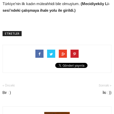
Türkiye’nin ilk kadın müteahhidi bile olmuştum.
(Mecidiyeköy Li-
sesi’ndeki çalışmaya ihale yolu ile girildi.)
ETİKETLER
« Önceki
Sonraki »
Bir : )
İki : ))