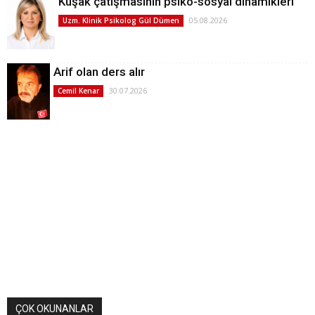
Kuşak çatışmasının psiko-sosyal dinamikleri
05.08.2026
Uzm. Klinik Psikolog Gül Dümen
Arif olan ders alır
30.07.2026
Cemil Kenar
ÇOK OKUNANLAR