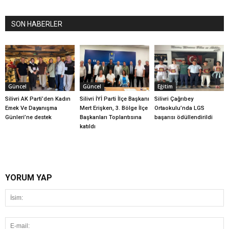
SON HABERLER
Güncel
Güncel
Eğitim
Silivri AK Parti’den Kadın
Silivri İYİ Parti İlçe Başkanı
Silivri Çağrıbey
Emek Ve Dayanışma
Mert Erişken, 3. Bölge İlçe
Ortaokulu’nda LGS
Günleri’ne destek
Başkanları Toplantısına
başarısı ödüllendirildi
katıldı
YORUM YAP