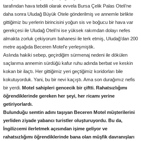
tarafından hava tebdili olarak evvela Bursa Çelik Palas Oteli’ne
daha sonra Uludağ Büyük Otele gönderilmiş ve annemle birlikte
gittiğimiz bu yerlerin birincisini yoğun sis ve boğucu bir hava var
gerekçesi ile Uludağ Oteli’ni ise yüksek rakımdan dolayı nefes
almakta zorluk çekiyorum bahanesi ile terk etmiş, Uludağ’dan 200
metre aşağıda Beceren Motel’e yerleşmiştik.
Aslında hakiki sebep, geçirdiğim sürmenaj nedeni ile dökülen
saçlarıma annemin sürdüğü kafur ruhu adında berbat ve keskin
kokan bir ilaçtı. Her gittiğimiz yeri geçtiğimiz koridorları bile
kokutuyorduk. Yani, bu bir nevi kaçıştı. Ama son durağımız nefis
bir yerdi.
Motel sahipleri gencecik bir çiftti. Rahatsızlığımı
öğrendiklerinde gereken her şeyi, her ricamı yerine
getiriyorlardı.
Bulunduğu semtin adını taşıyan Beceren Motel müşterilerini
yerliden ziyade yabancı turistler oluşturuyordu. Bu da,
İngilizcemi ilerletmek açısından işime geliyor ve
rahatsızlığımı öğrendiklerinde bana olan müşfik davranışları