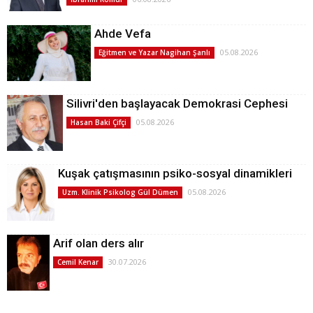
Ahde Vefa
05.08.2026
Eğitmen ve Yazar Nagihan Şanlı
Silivri'den başlayacak Demokrasi Cephesi
05.08.2026
Hasan Baki Çifçi
Kuşak çatışmasının psiko-sosyal dinamikleri
05.08.2026
Uzm. Klinik Psikolog Gül Dümen
Arif olan ders alır
30.07.2026
Cemil Kenar