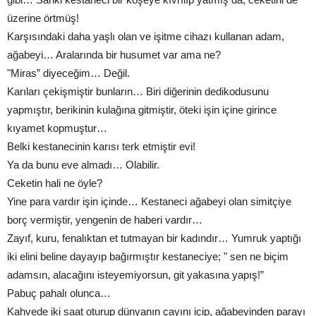
üzerine örtmüş!
Karşısındaki daha yaşlı olan ve işitme cihazı kullanan adam,
ağabeyi… Aralarında bir husumet var ama ne?
"Miras” diyeceğim… Değil.
Karıları çekişmiştir bunların… Biri diğerinin dedikodusunu
yapmıştır, berikinin kulağına gitmiştir, öteki işin içine girince
kıyamet kopmuştur…
Belki kestanecinin karısı terk etmiştir evi!
Ya da bunu eve almadı… Olabilir.
Ceketin hali ne öyle?
Yine para vardır işin içinde… Kestaneci ağabeyi olan simitçiye
borç vermiştir, yengenin de haberi vardır…
Zayıf, kuru, fenalıktan et tutmayan bir kadındır… Yumruk yaptığı
iki elini beline dayayıp bağırmıştır kestaneciye; " sen ne biçim
adamsın, alacağını isteyemiyorsun, git yakasına yapış!”
Pabuç pahalı olunca…
Kahvede iki saat oturup dünyanın çayını içip, ağabeyinden parayı