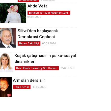
Ahde Vefa
Eğitmen ve Yazar Nagihan Şanlı
05.08.2026
Silivri'den başlayacak
Demokrasi Cephesi
05.08.2026
Hasan Baki Çifçi
Kuşak çatışmasının psiko-sosyal
dinamikleri
05.08.2026
Uzm. Klinik Psikolog Gül Dümen
Arif olan ders alır
30.07.2026
Cemil Kenar