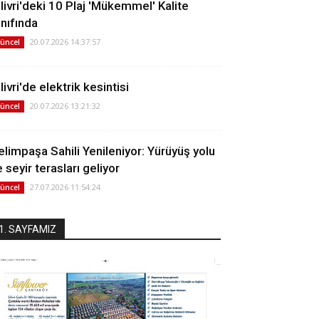
ilivri'deki 10 Plaj 'Mükemmel' Kalite
ınıfında
20.07.2026 14:37:57
üncel
livri'de elektrik kesintisi
20.07.2026 13:21:32
üncel
elimpaşa Sahili Yenileniyor: Yürüyüş yolu
 seyir terasları geliyor
27.07.2026 11:54:24
üncel
1. SAYFAMIZ