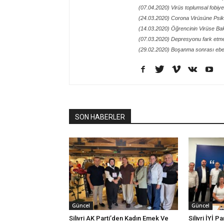
(07.04.2020) Virüs toplumsal fobiy
(24.03.2020) Corona Virüsüne Psik
(14.03.2020) Öğrencinin Virüse Bak
(07.03.2020) Depresyonu fark etme
(29.02.2020) Boşanma sonrası ebe
SON HABERLER
Güncel
Güncel
Silivri AK Parti’den Kadın Emek Ve
Silivri İYİ P