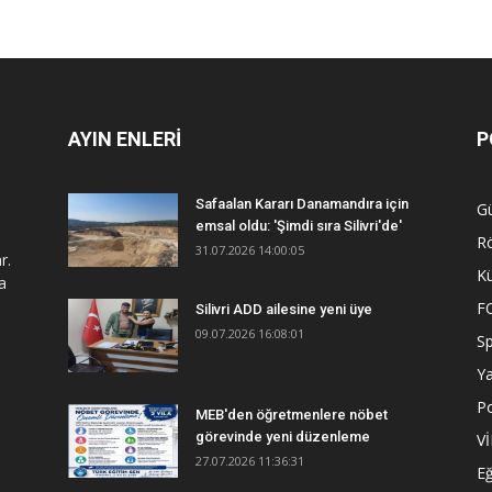
AYIN ENLERİ
P
Safaalan Kararı Danamandıra için
G
emsal oldu: 'Şimdi sıra Silivri'de'
R
31.07.2026 14:00:05
r.
Kü
a
F
Silivri ADD ailesine yeni üye
09.07.2026 16:08:01
S
Y
Po
MEB'den öğretmenlere nöbet
görevinde yeni düzenleme
V
27.07.2026 11:36:31
Eğ