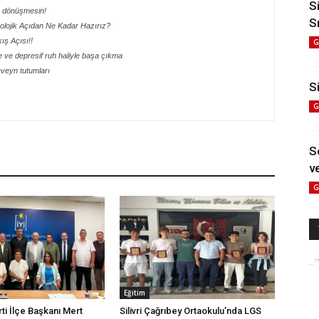
S
e dönüşmesin!
S
olojik Açıdan Ne Kadar Hazırız?
ış Açısı!!
G
 ve depresif ruh haliyle başa çıkma
veyn tutumları
Si
G
S
ve
G
Eğitim
arti İlçe Başkanı Mert
Silivri Çağrıbey Ortaokulu’nda LGS