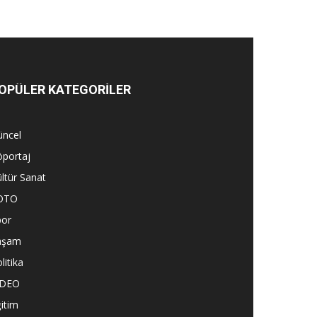
OPÜLER KATEGORİLER
üncel
öportaj
ltür Sanat
OTO
por
aşam
litika
İDEO
itim