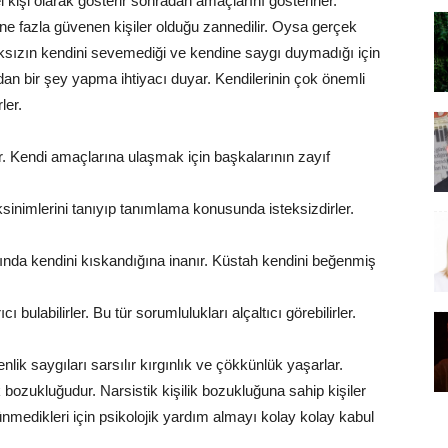
 kişi olarak gösterir sonradan amaçlarını gösterirler.
ine fazla güvenen kişiler olduğu zannedilir. Oysa gerçek
aksızın kendini sevemediği ve kendine saygı duymadığı için
 bir şey yapma ihtiyacı duyar. Kendilerinin çok önemli
ler.
ırlar. Kendi amaçlarına ulaşmak için başkalarının zayıf
inimlerini tanıyıp tanımlama konusunda isteksizdirler.
nda kendini kıskandığına inanır. Küstah kendini beğenmiş
bulabilirler. Bu tür sorumlulukları alçaltıcı görebilirler.
enlik saygıları sarsılır kırgınlık ve çökkünlük yaşarlar.
lik bozukluğudur. Narsistik kişilik bozukluğuna sahip kişiler
nmedikleri için psikolojik yardım almayı kolay kolay kabul