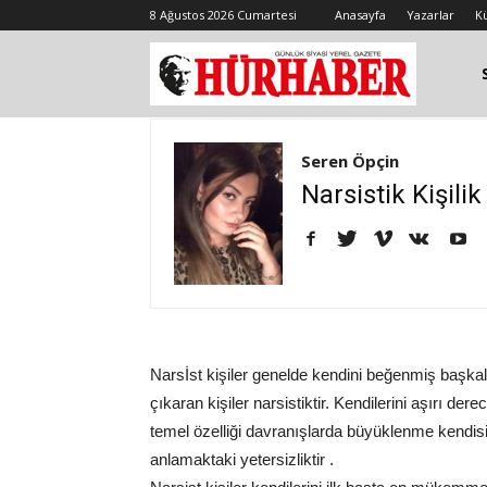
8 Ağustos 2026 Cumartesi
Anasayfa
Yazarlar
K
Seren Öpçin
Narsistik Kişili
Narsİst kişiler genelde kendini beğenmiş başkal
çıkaran kişiler narsistiktir. Kendilerini aşırı der
temel özelliği davranışlarda büyüklenme kendisi
anlamaktaki yetersizliktir .