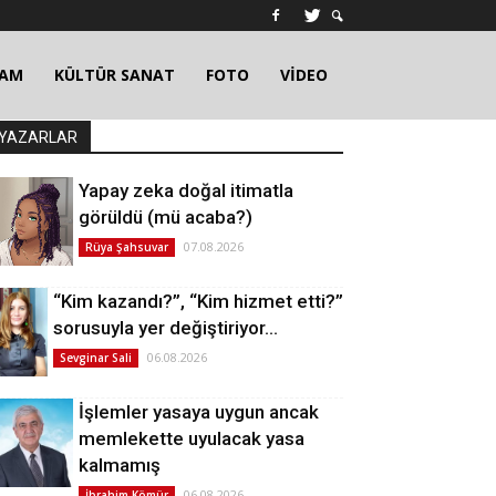
ŞAM
KÜLTÜR SANAT
FOTO
VİDEO
YAZARLAR
Yapay zeka doğal itimatla
görüldü (mü acaba?)
07.08.2026
Rüya Şahsuvar
“Kim kazandı?”, “Kim hizmet etti?”
sorusuyla yer değiştiriyor…
06.08.2026
Sevginar Sali
İşlemler yasaya uygun ancak
memlekette uyulacak yasa
kalmamış
06.08.2026
İbrahim Kömür