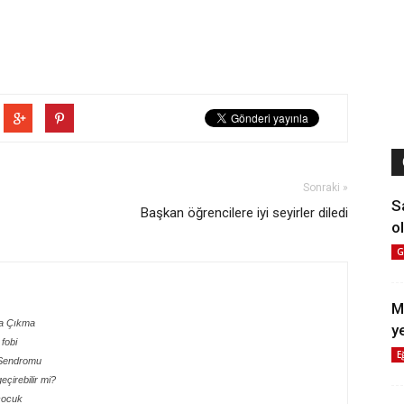
Sonraki »
S
Başkan öğrencilere iyi seyirler diledi
ol
G
M
şa Çıkma
y
fobi
E
 Sendromu
çirebilir mi?
çocuk