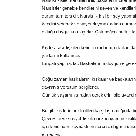
Narsist kişiler kendilerini ilk başta en mükemmel
Narsistler genelde kendilerini seven ve kendiler
durum tam tersidir. Narsistik kişi bir şey yapm
kendini sevmek ve saygı duymak adına durmadan
olduğu duygusunu taşırlar. Çok beğenilmek ister
Kişilerarası ilişkileri kendi çıkarları için kullan
yanlarını kullanırlar.
Empati yapmazlar. Başkalarının duygu ve gereks
Çoğu zaman başkalarını kıskanır ve başkalarını
davranış ve tutum sergilerler.
Günlük yaşamın sıradan gereklerini bile uyandırıcı 
Bu gibi kişilerin beklentileri karşılaşmadığında b
Çevresini ve sosyal ilişkilerini zorlayan bir kişi
için kendinden kaynaklı bir sorun olduğunu düşü
etmezler.