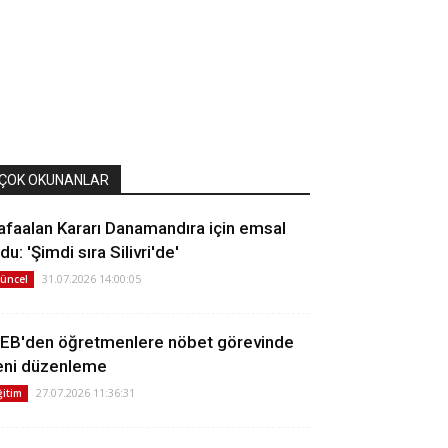
ÇOK OKUNANLAR
afaalan Kararı Danamandıra için emsal
du: 'Şimdi sıra Silivri'de'
31.07.2026 14:00:05
üncel
EB'den öğretmenlere nöbet görevinde
eni düzenleme
27.07.2026 11:36:31
ğitim