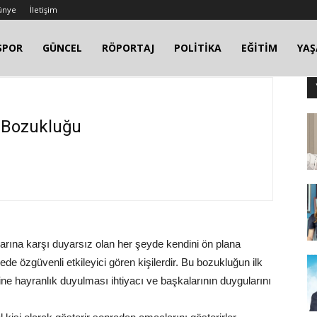
ünye
İletişim
SPOR
GÜNCEL
RÖPORTAJ
POLİTİKA
EĞİTİM
YA
k Bozukluğu
arına karşı duyarsız olan her şeyde kendini ön plana
ecede özgüvenli etkileyici gören kişilerdir. Bu bozukluğun ilk
ne hayranlık duyulması ihtiyacı ve başkalarının duygularını