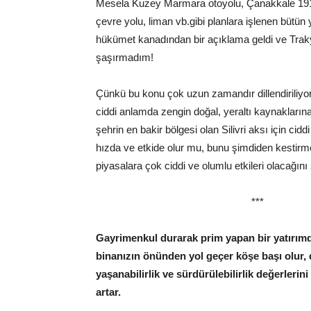
Mesela Kuzey Marmara otoyolu, Çanakkale 1915 k
çevre yolu, liman vb.gibi planlara işlenen bütün y
hükümet kanadından bir açıklama geldi ve Trak
şaşırmadım!
Çünkü bu konu çok uzun zamandır dillendiriliyor
ciddi anlamda zengin doğal, yeraltı kaynakları
şehrin en bakir bölgesi olan Silivri aksı için ci
hızda ve etkide olur mu, bunu şimdiden kestir
piyasalara çok ciddi ve olumlu etkileri olacağını 
***
Gayrimenkul durarak prim yapan bir yatırım
binanızın önünden yol geçer köşe başı olur, d
yaşanabilirlik ve sürdürülebilirlik değerlerin
artar.