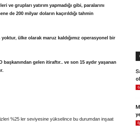
eri ve grupları yatırım yapmadığı gibi, paralarını
ene de 200 milyar doların kaçırıldığı tahmin
 yoktur, ülke olarak maruz kaldığımız operasyonel bir
başkanından gelen itiraftır.. ve son 15 aydır yaşanan
r.
S
ol
G
M
y
zleri %25 ler seviyesine yükselince bu durumdan inşaat
E