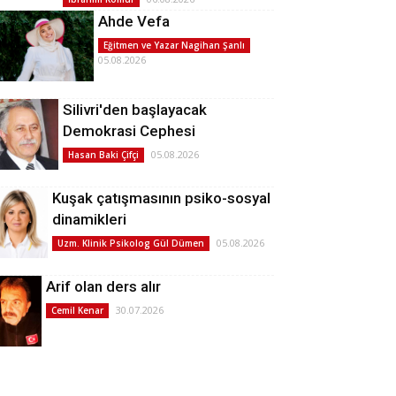
Ahde Vefa
Eğitmen ve Yazar Nagihan Şanlı
05.08.2026
Silivri'den başlayacak
Demokrasi Cephesi
05.08.2026
Hasan Baki Çifçi
Kuşak çatışmasının psiko-sosyal
dinamikleri
05.08.2026
Uzm. Klinik Psikolog Gül Dümen
Arif olan ders alır
30.07.2026
Cemil Kenar