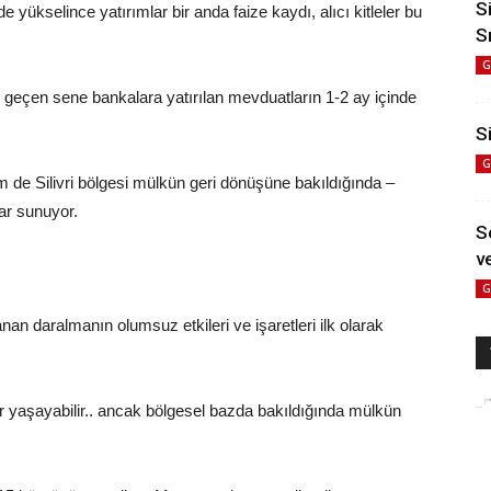
S
de yükselince yatırımlar bir anda faize kaydı, alıcı kitleler bu
S
G
e geçen sene bankalara yatırılan mevduatların 1-2 ay içinde
Si
G
em de Silivri bölgesi mülkün geri dönüşüne bakıldığında –
ar sunuyor.
S
ve
G
an daralmanın olumsuz etkileri ve işaretleri ilk olarak
ar yaşayabilir.. ancak bölgesel bazda bakıldığında mülkün