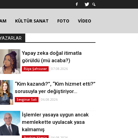
ŞAM
KÜLTÜR SANAT
FOTO
VİDEO
YAZARLAR
Yapay zeka doğal itimatla
görüldü (mü acaba?)
07.08.2026
Rüya Şahsuvar
“Kim kazandı?”, “Kim hizmet etti?”
sorusuyla yer değiştiriyor…
06.08.2026
Sevginar Sali
İşlemler yasaya uygun ancak
memlekette uyulacak yasa
kalmamış
06.08.2026
İbrahim Kömür