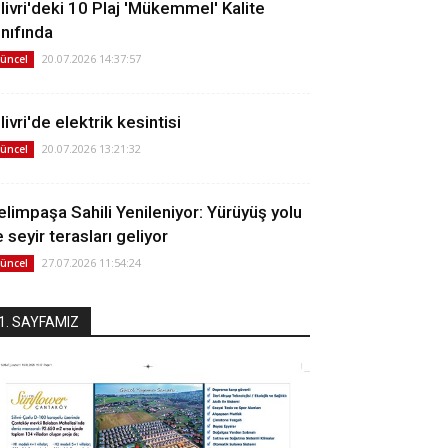
ilivri'deki 10 Plaj 'Mükemmel' Kalite
ınıfında
20.07.2026 14:37:57
üncel
livri'de elektrik kesintisi
20.07.2026 13:21:32
üncel
elimpaşa Sahili Yenileniyor: Yürüyüş yolu
 seyir terasları geliyor
27.07.2026 11:54:24
üncel
1. SAYFAMIZ