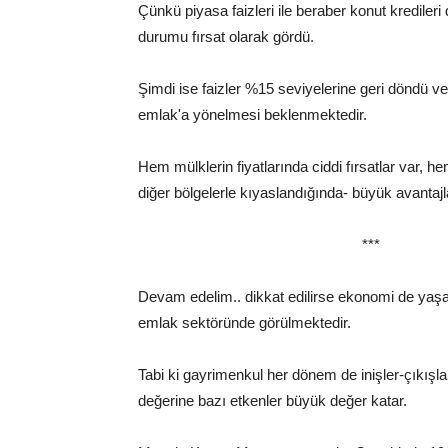
Çünkü piyasa faizleri ile beraber konut kredileri 
durumu fırsat olarak gördü.
Şimdi ise faizler %15 seviyelerine geri döndü v
emlak'a yönelmesi beklenmektedir.
Hem mülklerin fiyatlarında ciddi fırsatlar var, h
diğer bölgelerle kıyaslandığında- büyük avantajl
***
Devam edelim.. dikkat edilirse ekonomi de yaşan
emlak sektöründe görülmektedir.
Tabi ki gayrimenkul her dönem de inişler-çıkışl
değerine bazı etkenler büyük değer katar.