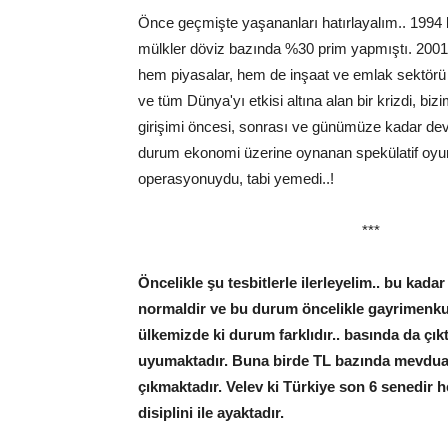
Önce geçmişte yaşananları hatırlayalım.. 1994 k
mülkler döviz bazında %30 prim yapmıştı. 2001 kr
hem piyasalar, hem de inşaat ve emlak sektörü
ve tüm Dünya'yı etkisi altına alan bir krizdi, b
girişimi öncesi, sonrası ve günümüze kadar dev
durum ekonomi üzerine oynanan spekülatif oyunl
operasyonuydu, tabi yemedi..!
***
Öncelikle şu tesbitlerle ilerleyelim.. bu kada
normaldir ve bu durum öncelikle gayrimenkul
ülkemizde ki durum farklıdır.. basında da çık
uyumaktadır. Buna birde TL bazında mevduatla
çıkmaktadır. Velev ki Türkiye son 6 senedir
disiplini ile ayaktadır.