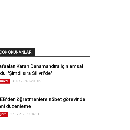
ÇOK OKUNANLAR
afaalan Kararı Danamandıra için emsal
du: 'Şimdi sıra Silivri'de'
31.07.2026 14:00:05
üncel
EB'den öğretmenlere nöbet görevinde
eni düzenleme
27.07.2026 11:36:31
ğitim