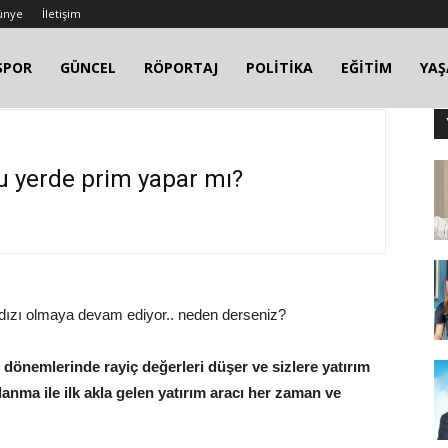
ünye
İletişim
SPOR
GÜNCEL
RÖPORTAJ
POLİTİKA
EĞİTİM
YA
u yerde prim yapar mı?
ldızı olmaya devam ediyor.. neden derseniz?
dönemlerinde rayiç değerleri düşer ve sizlere yatırım
anma ile ilk akla gelen yatırım aracı her zaman ve