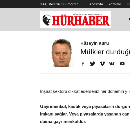
8 Ağustos 2026 Cumartesi
Anasayfa
Yazarlar
K
Hüseyin Kuru
Mülkler durduğ
İnşaat sektörü dikkat ederseniz her dönemin yı
Gayrimenkul, kaotik veya piyasaların durgun 
imkanı sağlar. Veya piyasalarda yaşanan canl
daima gayrimenkuldür.