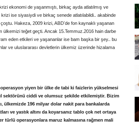
rizi ekonomi de yaşanmıştı, birkaç ayda atlatılmış ve
izi ise siyasiydi ve birkaç senede atlatılabildi.. akabinde
 çoştu. Hakeza, 2009 krizi, ABD'de fon kaynaklı yaşanan
izim ülkemizi teğet geçti. Ancak 15.Temmuz.2016 hain darbe
am eden etkileri ve yaşananlar ise bam başka bir şey.. bu
ar ve uluslararası devletlerin ülkemiz üzerinde hizalama
r operasyon yiyen bir ülke de tabi ki faizlerin yükselmesi
 sektörünü ciddi ve olumsuz şekilde etkilemiştir. Bizim
tı, ülkemizde 196 milyar dolar nakit para bankalarda
rı ve yastık altını da koyarsanız tablo çok net ortaya
 her türlü operasyonlara maruz kalmasına rağmen mali