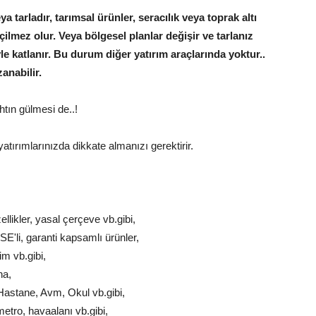
ya tarladır, tarımsal ürünler, seracılık veya toprak altı
çilmez olur. Veya bölgesel planlar değişir ve tarlanız
iyle katlanır. Bu durum diğer yatırım araçlarında yoktur..
anabilir.
htın gülmesi de..!
atırımlarınızda dikkate almanızı gerektirir.
likler, yasal çerçeve vb.gibi,
SE'li, garanti kapsamlı ürünler,
im vb.gibi,
na,
Hastane, Avm, Okul vb.gibi,
etro, havaalanı vb.gibi,