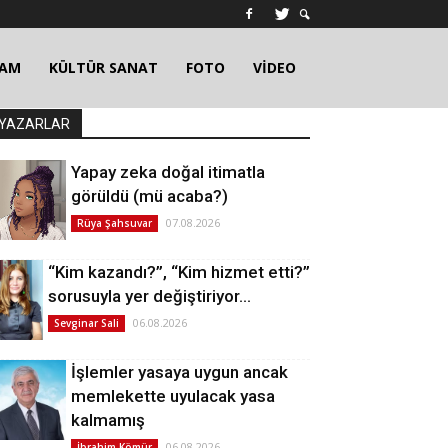
ŞAM
KÜLTÜR SANAT
FOTO
VİDEO
YAZARLAR
Yapay zeka doğal itimatla
görüldü (mü acaba?)
07.08.2026
Rüya Şahsuvar
“Kim kazandı?”, “Kim hizmet etti?”
sorusuyla yer değiştiriyor…
06.08.2026
Sevginar Sali
İşlemler yasaya uygun ancak
memlekette uyulacak yasa
kalmamış
06.08.2026
İbrahim Kömür