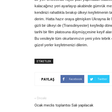
kalacağınız yeri ayarlayıp akabinde gümrük memu
kendinizi rahatlıkla bırakıp ülkeyi keşfetmenin 
derim. Hatta hazır oraya gitmişken Ukrayna ile 
gizli bir ülkeyi de (Transdinyester) keşfedip döne
tarihi bir film platosuna düşmüşçesine keyif al
Bu vesileyle tüm okurlarımızın yeni yılını tebrik
güzel yerler keşfetmenizi dilerim.
ETİKETLER
PAYLAŞ
Facebook
Twitter
« Önceki
Ocak meclis toplantısı Salı yapılacak