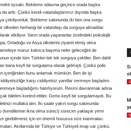
etmekti oysaki. Bekleme odasına geçince orada başka
 da arttı. Çünkü kendi vatandaşlarımız dışında başka
uya çekiliyorduk. Bekleme salonunda (ki ben ona sorgu
r ülkeden herhangi bir vatandaşı da sorguya almadılar.
larak etkiliyor. Varın orada yaşananlar özelindeki psikolojik
, Ortadoğu ve Asya ülkelerini ziyaret etmiş olma
meleye maruz kalınca başıma neler geleceğini de
un içinde tüm Türkleri tek tek sorguya çektiler. Ben dahil
an bana keyfi bir sorgulama olarak gelmişti. Çünkü polis
S
arın içeriğinden bunu anlamak mümkün. Ben de işi
ol
ciddiyetsizliğe karşı ciddiyetsiz yanıtlar vermeye başladım.
G
ğlenmeye başladığımı hatırlıyorum. Resmi davranmak adına
ak biletimi kontrol ettiler. Gerisi keyfi bir sorgulamaydı. Bu
M
tinizi mutlaka alın. İki saate yakın sorgu salonunda
y
 (kendilerinin ikna olma süreci) sürecim yaklaşık yirmi
E
e girebilmeniz için en önemli husussa size inanmaları.
aları. Akıllarında bir Türkiye ve Türkiyeli imajı var çünkü.