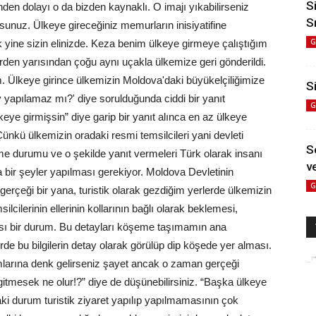
S
en dolayı o da bizden kaynaklı. O imajı yıkabilirseniz
S
yorsunuz. Ülkeye gireceğiniz memurların inisiyatifine
G
ak yine sizin elinizde. Keza benim ülkeye girmeye çalıştığım
den yarısından çoğu aynı uçakla ülkemize geri gönderildi.
 Ülkeye girince ülkemizin Moldova'daki büyükelçiliğimize
Si
 yapılamaz mı?' diye sorulduğunda ciddi bir yanıt
G
keye girmişsin” diye garip bir yanıt alınca en az ülkeye
nkü ülkemizin oradaki resmi temsilcileri yani devleti
S
leme durumu ve o şekilde yanıt vermeleri Türk olarak insanı
ve
 bir şeyler yapılması gerekiyor. Moldova Devletinin
G
 gerçeği bir yana, turistik olarak gezdiğim yerlerde ülkemizin
lcilerinin ellerinin kollarının bağlı olarak beklemesi,
ısı bir durum. Bu detayları köşeme taşımamın ana
e bu bilgilerin detay olarak görülüp dip köşede yer alması.
mlarına denk gelirseniz şayet ancak o zaman gerçeği
gitmesek ne olur!?” diye de düşünebilirsiniz. “Başka ülkeye
daki durum turistik ziyaret yapılıp yapılmamasının çok