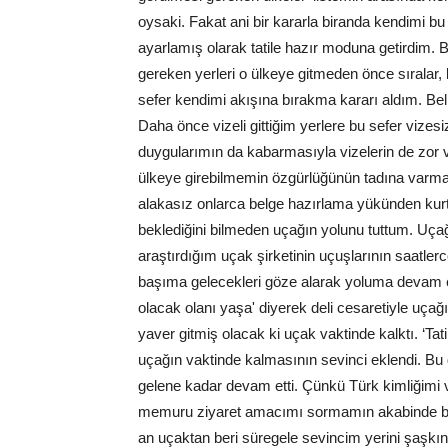
oysaki. Fakat ani bir kararla biranda kendimi b
ayarlamış olarak tatile hazır moduna getirdim.
gereken yerleri o ülkeye gitmeden önce sıralar
sefer kendimi akışına bırakma kararı aldım. Belli
Daha önce vizeli gittiğim yerlere bu sefer vizesiz
duygularımın da kabarmasıyla vizelerin de zor v
ülkeye girebilmemin özgürlüğünün tadına varmak
alakasız onlarca belge hazırlama yükünden kurt
beklediğini bilmeden uçağın yolunu tuttum. Uça
araştırdığım uçak şirketinin uçuşlarının saatlerc
başıma gelecekleri göze alarak yoluma devam et
olacak olanı yaşa' diyerek deli cesaretiyle uçağ
yaver gitmiş olacak ki uçak vaktinde kalktı. ‘Tat
uçağın vaktinde kalmasının sevinci eklendi. B
gelene kadar devam etti. Çünkü Türk kimliğimi 
memuru ziyaret amacımı sormamın akabinde ben
an uçaktan beri süregele sevincim yerini şaşkı