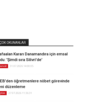
ÇOK OKUNANLAR
afaalan Kararı Danamandıra için emsal
du: 'Şimdi sıra Silivri'de'
31.07.2026 14:00:05
üncel
EB'den öğretmenlere nöbet görevinde
eni düzenleme
27.07.2026 11:36:31
ğitim