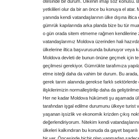
ötesinde bir durum. Ülkenin imajı söz konusu. Be
yetkilileri olur da bir an önce bu konuya el atar
yanında kendi vatandaşlarının ülke dışına iltica 
gümrük kapılarında arka planda bize bu tür mu
o gün orada sitem etmeme rağmen kendilerine 
vatandaşlarımız Moldova üzerinden hali hazırd
ülkelerine iltica başvurusunda bulunuyor veya k
Moldova devleti de bunun önüne geçmek için te
geçilmesi gerekiyor. Gümrükte tarafımıza yapı
etme isteği daha da vahim bir durum. Bu arada,
gerek tarım alanında gerekse farklı sektörlerde
ilişkilerimizin normalleştirilip daha da geliştiri
Her ne kadar Moldova hükümeti şu aşamada ülke
tarafından işgal edilme durumunu ülkeye turist
yaşanan işsizlik ve ekonomik krizden çıkış noktas
değerlendiriyorum. Nitekim kendi vatandaşların
ülkeleri kalkındıran bu konuda da gayet başarılı
bir yer. Öncesinde hiçbir plan yapmadan sadece 