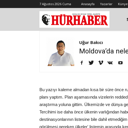
7 Ağustos 2026 Cuma
Anasayfa
Yazarlar
Künye
Uğur Bakıcı
Moldova’da nele
Bu yazıyı kaleme almadan kısa bir süre önce ru
planı yaptım. Plan aşamasında vizelerin redded
araştırma yoluna gittim. Ülkemizde ve dünya gen
Tercihimi ise daha önce ülkenin varlığından hab
destinasyonlarının listesine bile dahil etmedi
görülmesi gereken ülkeler' listemin arasında ke