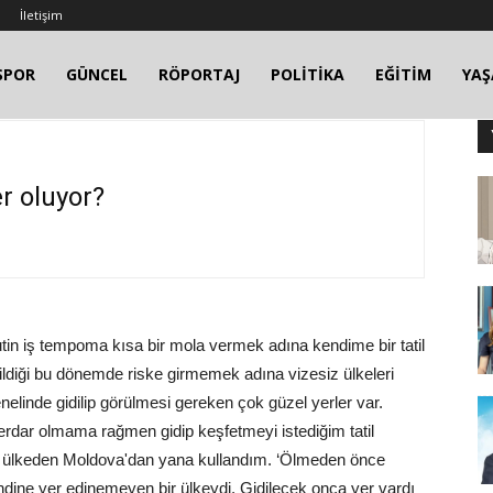
İletişim
SPOR
GÜNCEL
RÖPORTAJ
POLİTİKA
EĞİTİM
YA
r oluyor?
tin iş tempoma kısa bir mola vermek adına kendime bir tatil
ildiği bu dönemde riske girmemek adına vizesiz ülkeleri
elinde gidilip görülmesi gereken çok güzel yerler var.
erdar olmama rağmen gidip keşfetmeyi istediğim tatil
ğim ülkeden Moldova'dan yana kullandım. ‘Ölmeden önce
ndine yer edinemeyen bir ülkeydi. Gidilecek onca yer vardı