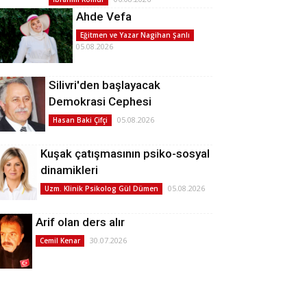
Ahde Vefa
Eğitmen ve Yazar Nagihan Şanlı
05.08.2026
Silivri'den başlayacak
Demokrasi Cephesi
05.08.2026
Hasan Baki Çifçi
Kuşak çatışmasının psiko-sosyal
dinamikleri
05.08.2026
Uzm. Klinik Psikolog Gül Dümen
Arif olan ders alır
30.07.2026
Cemil Kenar