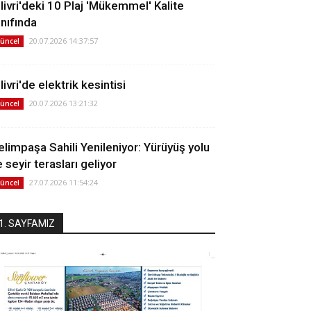
ilivri'deki 10 Plaj 'Mükemmel' Kalite
ınıfında
20.07.2026 14:37:57
üncel
livri'de elektrik kesintisi
20.07.2026 13:21:32
üncel
elimpaşa Sahili Yenileniyor: Yürüyüş yolu
 seyir terasları geliyor
27.07.2026 11:54:24
üncel
1. SAYFAMIZ