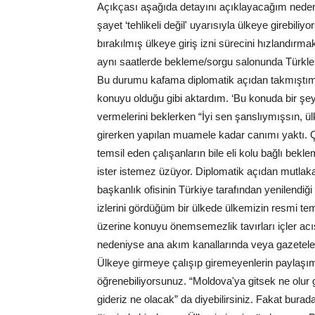
Açıkçası aşağıda detayını açıklayacağım nedend
şayet ‘tehlikeli değil' uyarısıyla ülkeye girebili
bırakılmış ülkeye giriş izni sürecini hızlandırm
aynı saatlerde bekleme/sorgu salonunda Türkler
Bu durumu kafama diplomatik açıdan takmıştım.
konuyu olduğu gibi aktardım. ‘Bu konuda bir şey
vermelerini beklerken “İyi sen şanslıymışsın, ül
girerken yapılan muamele kadar canımı yaktı. Çü
temsil eden çalışanların bile eli kolu bağlı bek
ister istemez üzüyor. Diplomatik açıdan mutlaka
başkanlık ofisinin Türkiye tarafından yenilendiği
izlerini gördüğüm bir ülkede ülkemizin resmi temsi
üzerine konuyu önemsemezlik tavırları içler ac
nedeniyse ana akım kanallarında veya gazetelerd
Ülkeye girmeye çalışıp giremeyenlerin paylaşı
öğrenebiliyorsunuz. “Moldova'ya gitsek ne olur 
gideriz ne olacak” da diyebilirsiniz. Fakat bura