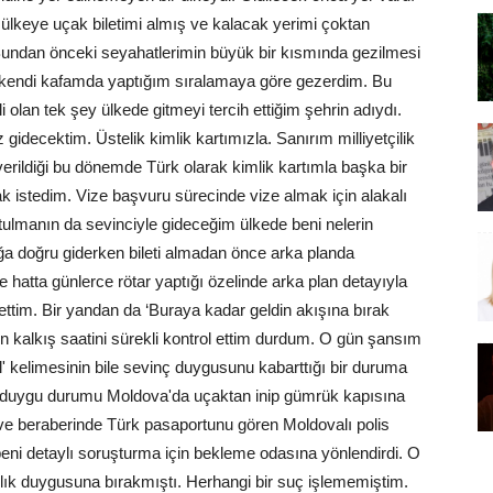
u ülkeye uçak biletimi almış ve kalacak yerimi çoktan
 Bundan önceki seyahatlerimin büyük bir kısmında gezilmesi
, kendi kafamda yaptığım sıralamaya göre gezerdim. Bu
 olan tek şey ülkede gitmeyi tercih ettiğim şehrin adıydı.
 gidecektim. Üstelik kimlik kartımızla. Sanırım milliyetçilik
erildiği bu dönemde Türk olarak kimlik kartımla başka bir
 istedim. Vize başvuru sürecinde vize almak için alakalı
ulmanın da sevinciyle gideceğim ülkede beni nelerin
ğa doğru giderken bileti almadan önce arka planda
e hatta günlerce rötar yaptığı özelinde arka plan detayıyla
tim. Bir yandan da ‘Buraya kadar geldin akışına bırak
ın kalkış saatini sürekli kontrol ettim durdum. O gün şansım
il' kelimesinin bile sevinç duygusunu kabarttığı bir duruma
u duygu durumu Moldova'da uçaktan inip gümrük kapısına
ve beraberinde Türk pasaportunu gören Moldovalı polis
i detaylı soruşturma için bekleme odasına yönlendirdi. O
nlık duygusuna bırakmıştı. Herhangi bir suç işlememiştim.