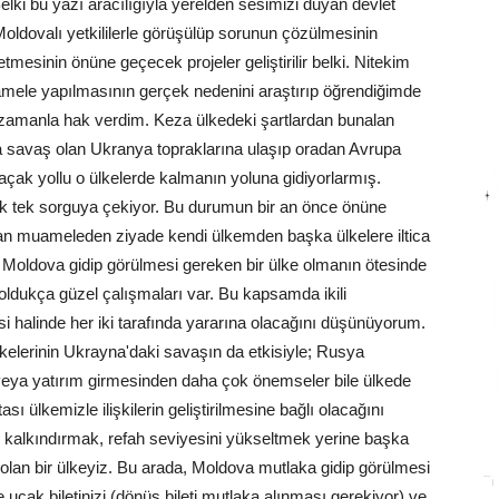
lki bu yazı aracılığıyla yerelden sesimizi duyan devlet
. Moldovalı yetkililerle görüşülüp sorunun çözülmesinin
etmesinin önüne geçecek projeler geliştirilir belki. Nitekim
amele yapılmasının gerçek nedenini araştırıp öğrendiğimde
zamanla hak verdim. Keza ülkedeki şartlardan bunalan
a savaş olan Ukranya topraklarına ulaşıp oradan Avrupa
açak yollu o ülkelerde kalmanın yoluna gidiyorlarmış.
k tek sorguya çekiyor. Bu durumun bir an önce önüne
lan muameleden ziyade kendi ülkemden başka ülkelere iltica
 Moldova gidip görülmesi gereken bir ülke olmanın ötesinde
 oldukça güzel çalışmaları var. Bu kapsamda ikili
lmesi halinde her iki tarafında yararına olacağını düşünüyorum.
lerinin Ukrayna'daki savaşın da etkisiyle; Rusya
 veya yatırım girmesinden daha çok önemseler bile ülkede
ı ülkemizle ilişkilerin geliştirilmesine bağlı olacağını
ı kalkındırmak, refah seviyesini yükseltmek yerine başka
 olan bir ülkeyiz. Bu arada, Moldova mutlaka gidip görülmesi
uçak biletinizi (dönüş bileti mutlaka alınması gerekiyor) ve