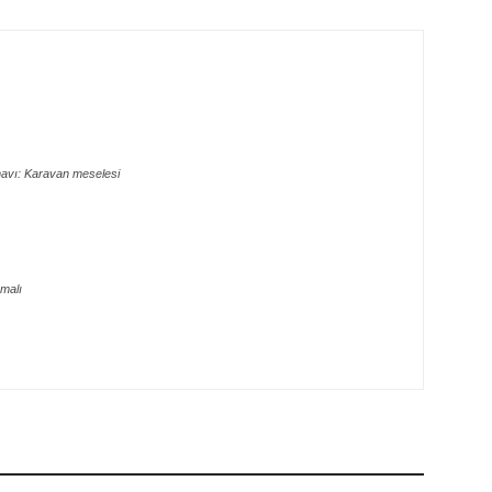
navı: Karavan meselesi
rmalı