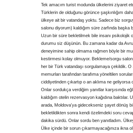
Tek amacım turist modunda ülkelerini ziyaret 
Türklerin de olduğunu görünce şaşkınlığım daha
ülkeye ait bir vatandaş yoktu. Sadece biz sorg
salonu diyorum) kaldığım süre zarfında başka bi
Uzun bir süre bekletilmek bile insanı psikolojik o
durumu siz düşünün. Bu zamana kadar da Avrupa
deneyimine sahip olmama rağmen böyle bir mua
kestirmesi kolay olmuyor. Bekleme/sorgu salonun
her bir Türk vatandaşı sorgulamaya çekildik. O 
memurları tarafından tarafıma yöneltilen sorul
ciddiyetinden çıkartıp o an aklıma ne geliyorsa 
Onlar sordukça verdiğim yanıtlar karşısında e
kaldığım otelin rezervasyon kağıdına baktılar. Uç
arada, Moldova'ya gidecekseniz şayet dönüş bile
bekletildikten sonra kendi özelimdeki soru cevap
dakika sürdü. Onlar sordu ben yanıtladım. Ülkey
Ülke içinde bir sorun çıkarmayacağınıza ikna olm