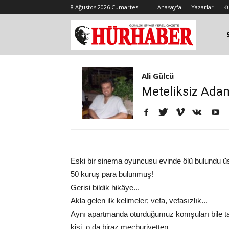
8 Ağustos 2026 Cumartesi
Anasayfa
Yazarlar
K
Ali Gülcü
Meteliksiz Ada
Eski bir sinema oyuncusu evinde ölü bulundu üst
50 kuruş para bulunmuş!
Gerisi bildik hikâye...
Akla gelen ilk kelimeler; vefa, vefasızlık...
Aynı apartmanda oturduğumuz komşuları bile tan
kişi, o da biraz mecburiyetten...