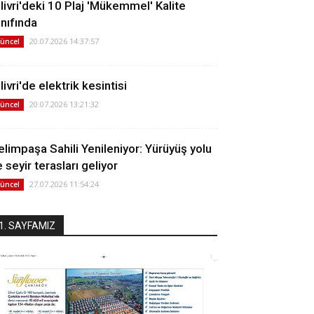
ilivri'deki 10 Plaj 'Mükemmel' Kalite
ınıfında
20.07.2026 14:37:57
üncel
livri'de elektrik kesintisi
20.07.2026 13:21:32
üncel
elimpaşa Sahili Yenileniyor: Yürüyüş yolu
 seyir terasları geliyor
27.07.2026 11:54:24
üncel
1. SAYFAMIZ