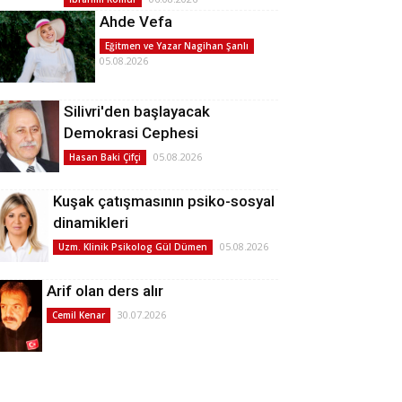
Ahde Vefa
Eğitmen ve Yazar Nagihan Şanlı
05.08.2026
Silivri'den başlayacak
Demokrasi Cephesi
05.08.2026
Hasan Baki Çifçi
Kuşak çatışmasının psiko-sosyal
dinamikleri
05.08.2026
Uzm. Klinik Psikolog Gül Dümen
Arif olan ders alır
30.07.2026
Cemil Kenar