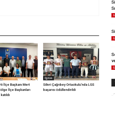
S
S
G
Si
G
S
ve
G
Eğitim
arti İlçe Başkanı Mert
Silivri Çağrıbey Ortaokulu’nda LGS
Bölge İlçe Başkanları
başarısı ödüllendirildi
katıldı