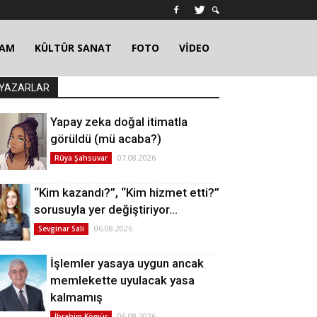
ŞAM
KÜLTÜR SANAT
FOTO
VİDEO
YAZARLAR
Yapay zeka doğal itimatla
görüldü (mü acaba?)
07.08.2026
Rüya Şahsuvar
“Kim kazandı?”, “Kim hizmet etti?”
sorusuyla yer değiştiriyor…
06.08.2026
Sevginar Sali
İşlemler yasaya uygun ancak
memlekette uyulacak yasa
kalmamış
06.08.2026
İbrahim Kömür