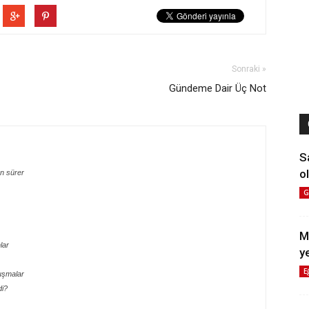
Sonraki »
Gündeme Dair Üç Not
S
ol
n sürer
G
M
lar
y
E
uşmalar
di?