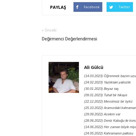
PAYLAŞ
Facebook
Twitter
« Önceki
Değirmenci Değerlendirmesi
Ali Gülcü
(14.03.2023) Öğrenmek bazen uzu
(24.02.2023) Yazlıktaki yalnızlık
(30.01.2023) Beyaz taş
(09.01.2023) Tuhaf bir hikaye
(22.12.2022) Mevsimsiz bir öykü
(25.10.2022) Aramızdaki kahraman
(29.09.2022) Acelem var
(28.06.2022) Deniz Kabuğu ile kon
(14.06.2022) Her zaman böyle miy
(24.05.2022) Kahramanın paltosu