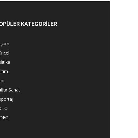
OPÜLER KATEGORİLER
aşam
üncel
litika
itim
por
ltür Sanat
öportaj
OTO
İDEO