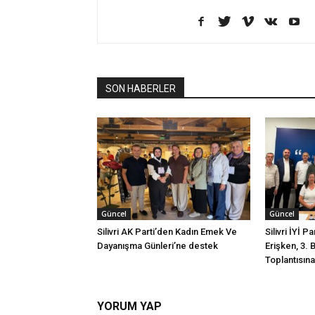
SON HABERLER
Güncel
Güncel
Silivri AK Parti’den Kadın Emek Ve
Silivri İYİ P
Dayanışma Günleri’ne destek
Erişken, 3. 
Toplantısına 
YORUM YAP