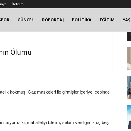
ünye
İletişim
SPOR
GÜNCEL
RÖPORTAJ
POLİTİKA
EĞİTİM
YA
mın Ölümü
elik kokmuş! Gaz maskeleri ile girmişler içeriye, cebinde
ımıyoruz ki, mahalleliyi bilelim, selam verdiğimiz üç beş