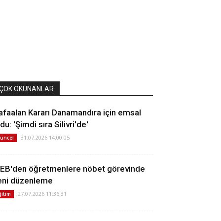
ÇOK OKUNANLAR
afaalan Kararı Danamandıra için emsal
du: 'Şimdi sıra Silivri'de'
31.07.2026 14:00:05
üncel
EB'den öğretmenlere nöbet görevinde
eni düzenleme
27.07.2026 11:36:31
ğitim