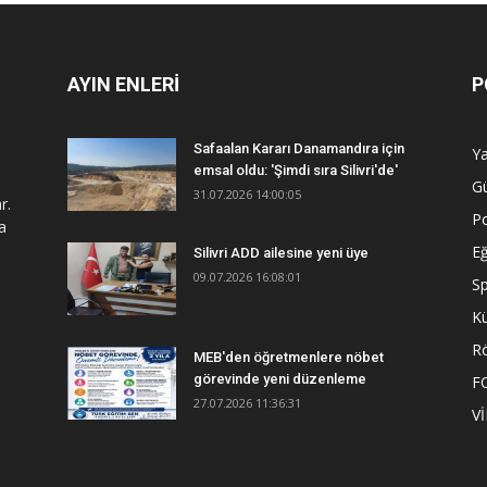
AYIN ENLERİ
P
Safaalan Kararı Danamandıra için
Y
emsal oldu: 'Şimdi sıra Silivri'de'
G
31.07.2026 14:00:05
r.
Po
a
Eğ
Silivri ADD ailesine yeni üye
09.07.2026 16:08:01
S
Kü
R
MEB'den öğretmenlere nöbet
görevinde yeni düzenleme
F
27.07.2026 11:36:31
V