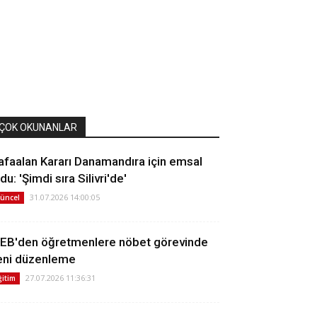
ÇOK OKUNANLAR
afaalan Kararı Danamandıra için emsal
du: 'Şimdi sıra Silivri'de'
31.07.2026 14:00:05
üncel
EB'den öğretmenlere nöbet görevinde
eni düzenleme
27.07.2026 11:36:31
ğitim