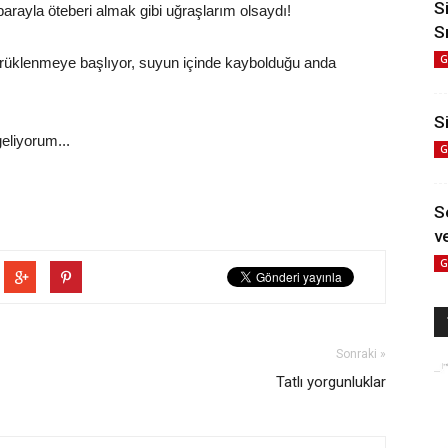
S
arayla öteberi almak gibi uğraşlarım olsaydı!
S
G
ürüklenmeye başlıyor, suyun içinde kaybolduğu anda
Si
geliyorum...
G
S
ve
G
Sonraki »
Tatlı yorgunluklar