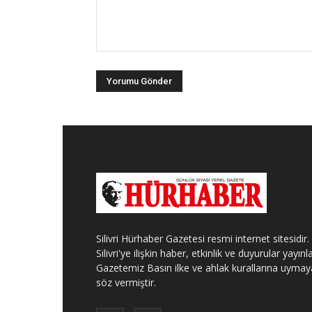
Silivri Hürhaber Gazetesi resmi internet sitesidir.
Silivri'ye ilişkin haber, etkinlik ve duyurular yayınla
Gazetemiz Basın ilke ve ahlak kurallarına uymay
söz vermiştir.