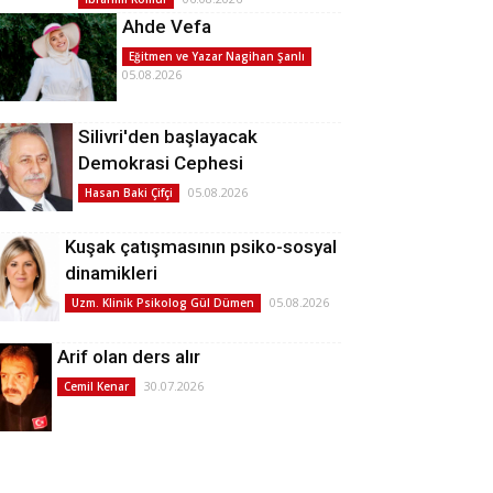
Ahde Vefa
Eğitmen ve Yazar Nagihan Şanlı
05.08.2026
Silivri'den başlayacak
Demokrasi Cephesi
05.08.2026
Hasan Baki Çifçi
Kuşak çatışmasının psiko-sosyal
dinamikleri
05.08.2026
Uzm. Klinik Psikolog Gül Dümen
Arif olan ders alır
30.07.2026
Cemil Kenar