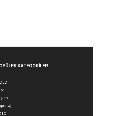
OPÜLER KATEGORİLER
İDEO
por
aşam
öportaj
OTO