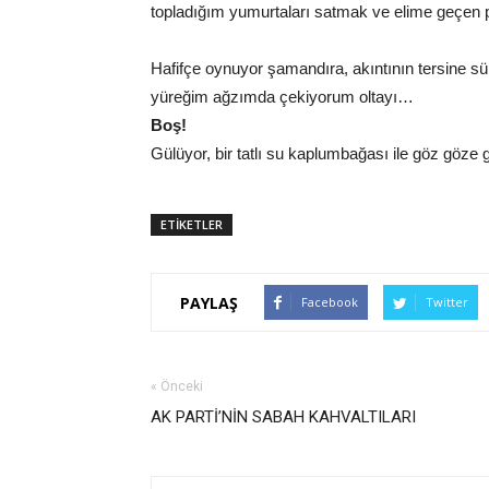
topladığım yumurtaları satmak ve elime geçen p
Hafifçe oynuyor şamandıra, akıntının tersine s
yüreğim ağzımda çekiyorum oltayı…
Boş!
Gülüyor, bir tatlı su kaplumbağası ile göz göze 
ETİKETLER
PAYLAŞ
Facebook
Twitter
« Önceki
AK PARTİ’NİN SABAH KAHVALTILARI