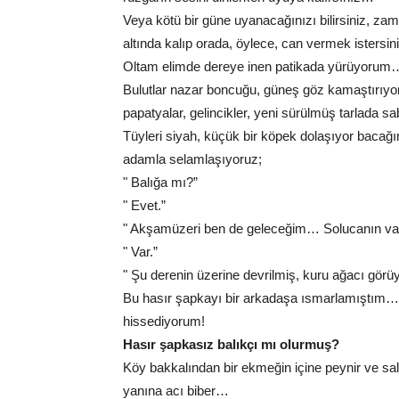
Veya kötü bir güne uyanacağınızı bilirsiniz, za
altında kalıp orada, öylece, can vermek istersi
Oltam elimde dereye inen patikada yürüyorum
Bulutlar nazar boncuğu, güneş göz kamaştırıyor…
papatyalar, gelincikler, yeni sürülmüş tarlada s
Tüyleri siyah, küçük bir köpek dolaşıyor bacağı
adamla selamlaşıyoruz;
" Balığa mı?”
" Evet.”
" Akşamüzeri ben de geleceğim… Solucanın va
" Var.”
" Şu derenin üzerine devrilmiş, kuru ağacı g
Bu hasır şapkayı bir arkadaşa ısmarlamıştım… K
hissediyorum!
Hasır şapkasız balıkçı mı olurmuş?
Köy bakkalından bir ekmeğin içine peynir ve sa
yanına acı biber…