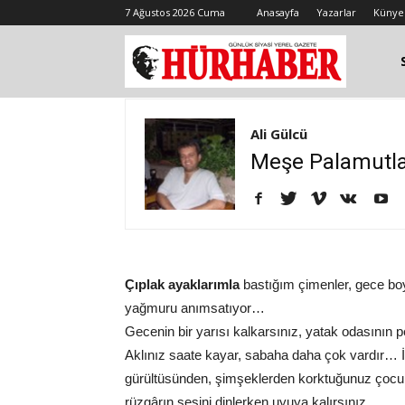
7 Ağustos 2026 Cuma
Anasayfa
Yazarlar
Künye
Ali Gülcü
Meşe Palamutlar
Çıplak ayaklarımla
bastığım çimenler, gece boy
yağmuru anımsatıyor…
Gecenin bir yarısı kalkarsınız, yatak odasının
Aklınız saate kayar, sabaha daha çok vardır… İ
gürültüsünden, şimşeklerden korktuğunuz çocuk
rüzgârın sesini dinlerken uyuya kalırsınız…