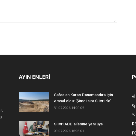
AYIN ENLERİ
P
Safaalan Kararı Danamandıra için
V
emsal oldu: 'Şimdi sıra Silivri'de'
S
31.07.2026 14:00:05
r.
Y
a
R
Silivri ADD ailesine yeni üye
09.07.2026 16:08:01
F