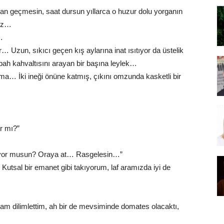
man geçmesin, saat dursun yıllarca o huzur dolu yorganın
niz…
…
 Uzun, sıkıcı geçen kış aylarına inat ısıtıyor da üstelik
abah kahvaltısını arayan bir başına leylek…
ma… İki ineği önüne katmış, çıkını omzunda kasketli bir
r mı?”
örüyor musun? Oraya at… Rasgelesin…”
utsal bir emanet gibi takıyorum, laf aramızda iyi de
lam dilimlettim, ah bir de mevsiminde domates olacaktı,