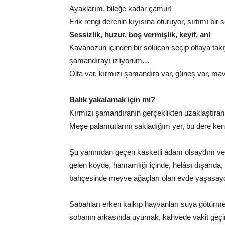
Ayaklarım, bileğe kadar çamur!
Erik rengi derenin kıyısına oturuyor, sırtımı b
Sessizlik, huzur, boş vermişlik, keyif, an!
Kavanozun içinden bir solucan seçip oltaya ta
şamandırayı izliyorum…
Olta var, kırmızı şamandıra var, güneş var, mavi
Balık yakalamak için mi?
Kırmızı şamandıranın gerçeklikten uzaklaştıra
Meşe palamutlarını sakladığım yer, bu dere ken
Şu yanımdan geçen kasketli adam olsaydım ve o
gelen köyde, hamamlığı içinde, helâsı dışarıda, k
bahçesinde meyve ağaçları olan evde yaşasay
Sabahları erken kalkıp hayvanları suya götürme
sobanın arkasında uyumak, kahvede vakit geçir