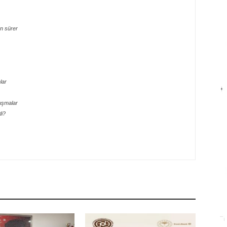
n sürer
lar
uşmalar
di?