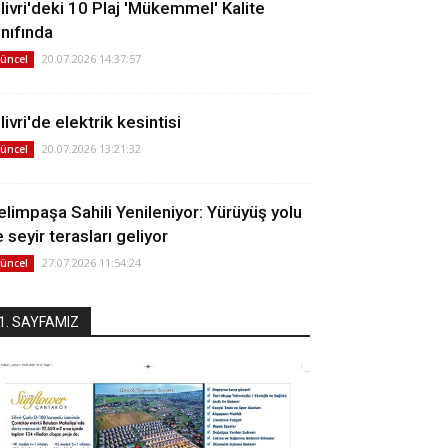
ilivri'deki 10 Plaj 'Mükemmel' Kalite
ınıfında
20.07.2026 14:37:57
üncel
livri'de elektrik kesintisi
20.07.2026 13:21:32
üncel
elimpaşa Sahili Yenileniyor: Yürüyüş yolu
 seyir terasları geliyor
27.07.2026 11:54:24
üncel
1. SAYFAMIZ