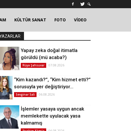
ŞAM
KÜLTÜR SANAT
FOTO
VİDEO
YAZARLAR
Yapay zeka doğal itimatla
görüldü (mü acaba?)
07.08.2026
Rüya Şahsuvar
“Kim kazandı?”, “Kim hizmet etti?”
sorusuyla yer değiştiriyor…
06.08.2026
Sevginar Sali
İşlemler yasaya uygun ancak
memlekette uyulacak yasa
kalmamış
06.08.2026
İbrahim Kömür