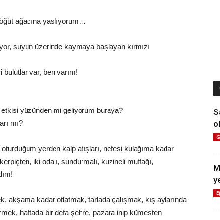
ir söğüt ağacına yaslıyorum…
kıyor, suyun üzerinde kaymaya başlayan kırmızı
 bulutlar var, ben varım!
n etkisi yüzünden mi geliyorum buraya?
S
ol
arı mı?
G
turduğum yerden kalp atışları, nefesi kulağıma kadar
erpiçten, iki odalı, sundurmalı, kuzineli mutfağı,
M
dım!
y
E
k, akşama kadar otlatmak, tarlada çalışmak, kış aylarında
mek, haftada bir defa şehre, pazara inip kümesten