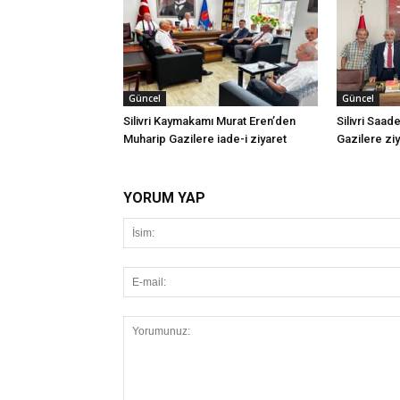
Güncel
Güncel
Silivri Kaymakamı Murat Eren’den
Silivri Saad
Muharip Gazilere iade-i ziyaret
Gazilere zi
YORUM YAP