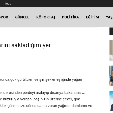
İletişim
SPOR
GÜNCEL
RÖPORTAJ
POLİTİKA
EĞİTİM
YA
ını sakladığım yer
unca gök gürültüleri ve şimşekler eşliğinde yağan
 penceresinden perdeyi aralayıp dışarıya bakarsınız…
ç huzuruyla yorganı başınızın üzerine çeker, gök
luk günlerinize döner, cama vuran yağmur damlarını ve