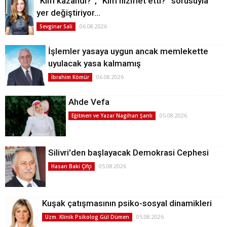
“Kim kazandı?”, “Kim hizmet etti?” sorusuyla
yer değiştiriyor…
06.08.2026
Sevginar Sali
İşlemler yasaya uygun ancak memlekette
uyulacak yasa kalmamış
06.08.2026
İbrahim Kömür
Ahde Vefa
05.08.2026
Eğitmen ve Yazar Nagihan Şanlı
Silivri'den başlayacak Demokrasi Cephesi
05.08.2026
Hasan Baki Çifçi
Kuşak çatışmasının psiko-sosyal dinamikleri
05.08.2026
Uzm. Klinik Psikolog Gül Dümen