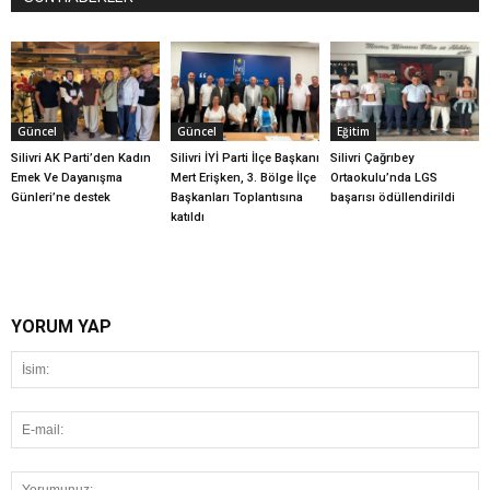
Güncel
Güncel
Eğitim
Silivri AK Parti’den Kadın
Silivri İYİ Parti İlçe Başkanı
Silivri Çağrıbey
Emek Ve Dayanışma
Mert Erişken, 3. Bölge İlçe
Ortaokulu’nda LGS
Günleri’ne destek
Başkanları Toplantısına
başarısı ödüllendirildi
katıldı
YORUM YAP