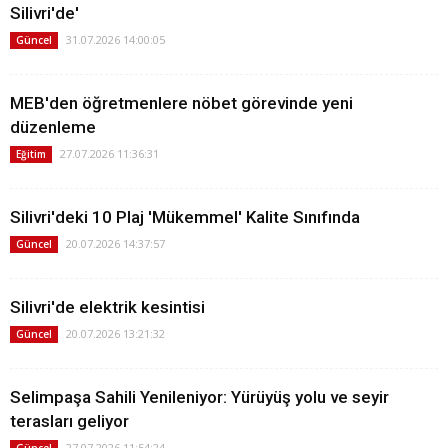
Silivri'de'
31.07.2026 14:00:05
Güncel
MEB'den öğretmenlere nöbet görevinde yeni
düzenleme
27.07.2026 11:36:31
Eğitim
Silivri'deki 10 Plaj 'Mükemmel' Kalite Sınıfında
20.07.2026 14:37:57
Güncel
Silivri'de elektrik kesintisi
20.07.2026 13:21:32
Güncel
Selimpaşa Sahili Yenileniyor: Yürüyüş yolu ve seyir
terasları geliyor
27.07.2026 11:54:24
Güncel