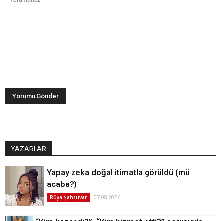
YAZARLAR
Yapay zeka doğal itimatla görüldü (mü
acaba?)
07.08.2026
Rüya Şahsuvar