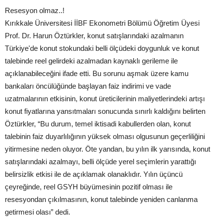
Resesyon olmaz..!
Kırıkkale Üniversitesi İİBF Ekonometri Bölümü Öğretim Üyesi
Prof. Dr. Harun Öztürkler, konut satışlarındaki azalmanın
Türkiye'de konut stokundaki belli ölçüdeki doygunluk ve konut
talebinde reel gelirdeki azalmadan kaynaklı gerileme ile
açıklanabileceğini ifade etti. Bu sorunu aşmak üzere kamu
bankaları öncülüğünde başlayan faiz indirimi ve vade
uzatmalarının etkisinin, konut üreticilerinin maliyetlerindeki artışı
konut fiyatlarına yansıtmaları sonucunda sınırlı kaldığını belirten
Öztürkler, “Bu durum, temel iktisadi kabullerden olan, konut
talebinin faiz duyarlılığının yüksek olması olgusunun geçerliliğini
yitirmesine neden oluyor. Öte yandan, bu yılın ilk yarısında, konut
satışlarındaki azalmayı, belli ölçüde yerel seçimlerin yarattığı
belirsizlik etkisi ile de açıklamak olanaklıdır. Yılın üçüncü
çeyreğinde, reel GSYH büyümesinin pozitif olması ile
resesyondan çıkılmasının, konut talebinde yeniden canlanma
getirmesi olası” dedi.