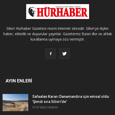
Silivri Hürhaber Gazetesi resmi internet sitesidir. Silivri'ye ilişkin
haber, etkinlik ve duyurular yayınlar. Gazetemiz Basın ilke ve ahlak
kurallarına uymaya söz vermiştir.
AYIN ENLERİ
Safaalan Kararı Danamandıra için emsal oldu:
'Şimdi sıra Silivri'de'
31.07.2026 14:00:05