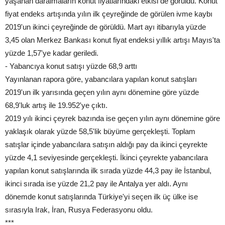
yaşanan daralmaların konut fiyatlarındaki etkisi de görüldü. Konut
fiyat endeks artışında yılın ilk çeyreğinde de görülen ivme kaybı
2019'un ikinci çeyreğinde de görüldü. Mart ayı itibarıyla yüzde
3,45 olan Merkez Bankası konut fiyat endeksi yıllık artışı Mayıs'ta
yüzde 1,57'ye kadar geriledi.
- Yabancıya konut satışı yüzde 68,9 arttı
Yayınlanan rapora göre, yabancılara yapılan konut satışları
2019'un ilk yarısında geçen yılın aynı dönemine göre yüzde
68,9'luk artış ile 19.952'ye çıktı.
2019 yılı ikinci çeyrek bazında ise geçen yılın aynı dönemine göre
yaklaşık olarak yüzde 58,5'lik büyüme gerçekleşti. Toplam
satışlar içinde yabancılara satışın aldığı pay da ikinci çeyrekte
yüzde 4,1 seviyesinde gerçekleşti. İkinci çeyrekte yabancılara
yapılan konut satışlarında ilk sırada yüzde 44,3 pay ile İstanbul,
ikinci sırada ise yüzde 21,2 pay ile Antalya yer aldı. Aynı
dönemde konut satışlarında Türkiye'yi seçen ilk üç ülke ise
sırasıyla Irak, İran, Rusya Federasyonu oldu.
***