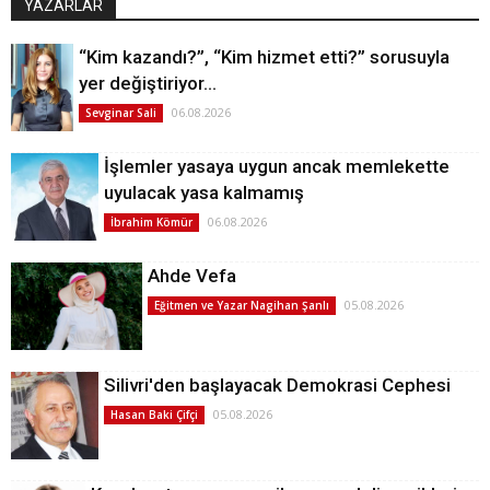
YAZARLAR
“Kim kazandı?”, “Kim hizmet etti?” sorusuyla
yer değiştiriyor…
06.08.2026
Sevginar Sali
İşlemler yasaya uygun ancak memlekette
uyulacak yasa kalmamış
06.08.2026
İbrahim Kömür
Ahde Vefa
05.08.2026
Eğitmen ve Yazar Nagihan Şanlı
Silivri'den başlayacak Demokrasi Cephesi
05.08.2026
Hasan Baki Çifçi