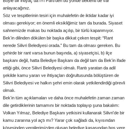
Böyle bir ihtiyaç da İYİ Parti'den bu yönde beklenti de var
anlayacağınız.
Söz ve tespitlerinin tesiri için muhalefetin de iktidar kadar iyi
olması gerekiyor; en önemli eksikliğimiz tam da burada. Siyaset
sahnemizde makas bu noktada açılıp, bir türlü kapanmıyor.
Bek'in dilinden dökülen bir başka dikkat çeken tespit: “Rant
nerede Silivri Belediyesi orada.” Bu tam da olması gereken. Bu
şehirde bir rant varsa bunun başında, a) siyasetçisi, b) ilçe
başkanı değil, hatta Belediye Başkanı da değil tam da Bek'in ifade
ettiği gibi, önce Silivri Belediyesi olmalı. Rantı yaratan da adil
şekilde kamu yararı ve ihtiyaçları doğrultusunda bölüştüren de
Silivri Belediyesi ve halkın şehri emin olarak yetkilendirdiği görevli
olmalı.
Bek'in tüm açıklamaları ve daha önce muhalefetin zaman zaman
dile getirdiklerinin tamamını bir noktada toplayıp şuna bakalım:
Volkan Yılmaz, Belediye Başkanı yetkisini kullanarak Silivri'de bir
kamu zararına yol açtı mı? Yarar çok sağladı da, kıyısından
köşesinden vergilerimizden oluşan belediye kasasından boş yere