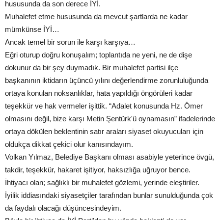
hususunda da son derece İYİ.
Muhalefet etme hususunda da mevcut şartlarda ne kadar
mümkünse İYİ…
Ancak temel bir sorun ile karşı karşıya…
Eğri oturup doğru konuşalım; toplantıda ne yeni, ne de dişe
dokunur da bir şey duymadık. Bir muhalefet partisi ilçe
başkanının iktidarın üçüncü yılını değerlendirme zorunluluğunda
ortaya konulan noksanlıklar, hata yapıldığı öngörüleri kadar
teşekkür ve hak vermeler işittik. “Adalet konusunda Hz. Ömer
olmasını değil, bize karşı Metin Şentürk'ü oynamasın” ifadelerinde
ortaya dökülen beklentinin satır araları siyaset okuyucuları için
oldukça dikkat çekici olur kanısındayım.
Volkan Yılmaz, Belediye Başkanı olması asabiyle yeterince övgü,
takdir, teşekkür, hakaret işitiyor, haksızlığa uğruyor bence.
İhtiyacı olan; sağlıklı bir muhalefet gözlemi, yerinde eleştiriler.
İyilik iddiasındaki siyasetçiler tarafından bunlar sunulduğunda çok
da faydalı olacağı düşüncesindeyim.