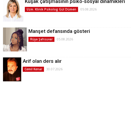
Kuşak çatışmasının psiko-sosyal dinamikleri
05.08.2026
Uzm. Klinik Psikolog Gül Dümen
Manşet defansında gösteri
05.08.2026
Rüya Şahsuvar
Arif olan ders alır
30.07.2026
Cemil Kenar