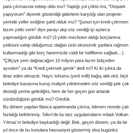
para çıkmasına sebep oldu mu? Yaptığı yol çöktü mü, “Otopark
yapıyorum” diyerek gösterdiği giderlerin karşılığı olan projenin
yerinde yeller estiğine şahit olduk mu? “Şunun için kredi çekmem
lazım yetki verin” diye parayı alıp söz verdiği işi aylarca
yapmadığını gördük mü? (3 yıldır meclisten aldığı borçlanma
yetkisini sahip olduğumuz olağan üstü ekonomik şartlara rağmen
kullanmadığı gibi borç hanemizde ciddi bir hafifleme sağladı…)
“Çiftçiye yem dağıtacağım 10 milyon para lazım bütçeden
ayıralım” ya da “Kredi çekmek gerek” dedi mi? Ki iki şıkka da
itiraz eden olmazdı. Hayır, tohumu (yerli milli) bağış aldı ekti, biçti
belediye kasasına kuruş maliyet yüklemeden söz verdiği pek çok
desteği yerine getirdiğini, hem de her geçen gün artarak
sürdürdüğünü gördük mü? Gördük.
Bu dönem yapılan filanca apartmanda çıkma, bilmem nerede çatı
fazlalığı belirlenmiş. Silivri'de bu tarz uygulamaların miladı Volkan
Yılmaz'ın belediye başkanlığı değil. Bek, geçen dönem, ya da bir
yıl önce de bu konulara hassasiyet göstermiş olsa bugünkü