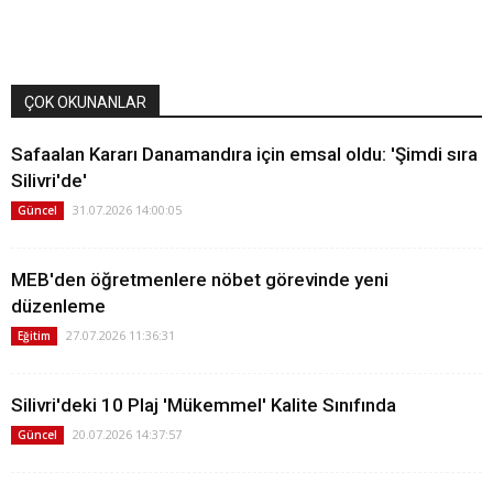
ÇOK OKUNANLAR
Safaalan Kararı Danamandıra için emsal oldu: 'Şimdi sıra
Silivri'de'
31.07.2026 14:00:05
Güncel
MEB'den öğretmenlere nöbet görevinde yeni
düzenleme
27.07.2026 11:36:31
Eğitim
Silivri'deki 10 Plaj 'Mükemmel' Kalite Sınıfında
20.07.2026 14:37:57
Güncel