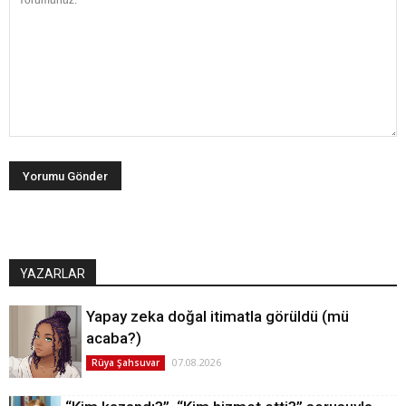
YAZARLAR
Yapay zeka doğal itimatla görüldü (mü
acaba?)
07.08.2026
Rüya Şahsuvar