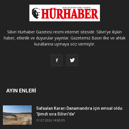
Silivri Hürhaber Gazetesi resmi internet sitesidir. Silivri'ye ilişkin
haber, etkinlik ve duyurular yayınlar. Gazetemiz Basın ilke ve ahlak
kurallarına uymaya söz vermiştir.
AYIN ENLERİ
Safaalan Kararı Danamandıra için emsal oldu:
'Şimdi sıra Silivri'de'
31.07.2026 14:00:05