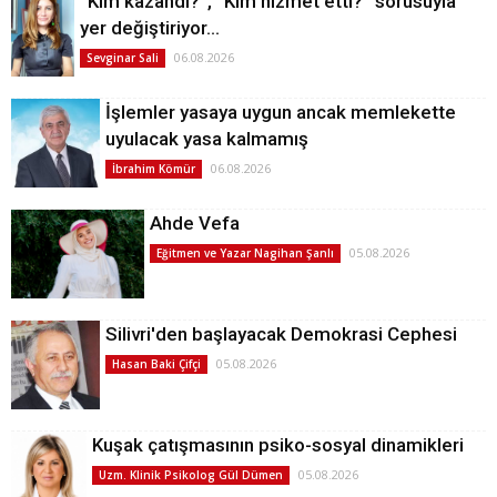
“Kim kazandı?”, “Kim hizmet etti?” sorusuyla
yer değiştiriyor…
06.08.2026
Sevginar Sali
İşlemler yasaya uygun ancak memlekette
uyulacak yasa kalmamış
06.08.2026
İbrahim Kömür
Ahde Vefa
05.08.2026
Eğitmen ve Yazar Nagihan Şanlı
Silivri'den başlayacak Demokrasi Cephesi
05.08.2026
Hasan Baki Çifçi
Kuşak çatışmasının psiko-sosyal dinamikleri
05.08.2026
Uzm. Klinik Psikolog Gül Dümen