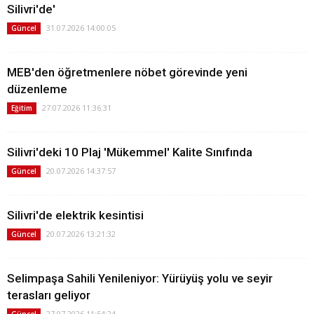
Silivri'de'
31.07.2026 14:00:05
Güncel
MEB'den öğretmenlere nöbet görevinde yeni
düzenleme
27.07.2026 11:36:31
Eğitim
Silivri'deki 10 Plaj 'Mükemmel' Kalite Sınıfında
20.07.2026 14:37:57
Güncel
Silivri'de elektrik kesintisi
20.07.2026 13:21:32
Güncel
Selimpaşa Sahili Yenileniyor: Yürüyüş yolu ve seyir
terasları geliyor
27.07.2026 11:54:24
Güncel