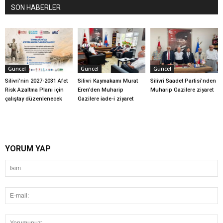
SON HABERLER
Güncel
Güncel
Güncel
Silivri’nin 2027-2031 Afet
Silivri Kaymakamı Murat
Silivri Saadet Partisi’nden
Risk Azaltma Planı için
Eren’den Muharip
Muharip Gazilere ziyaret
çalıştay düzenlenecek
Gazilere iade-i ziyaret
YORUM YAP